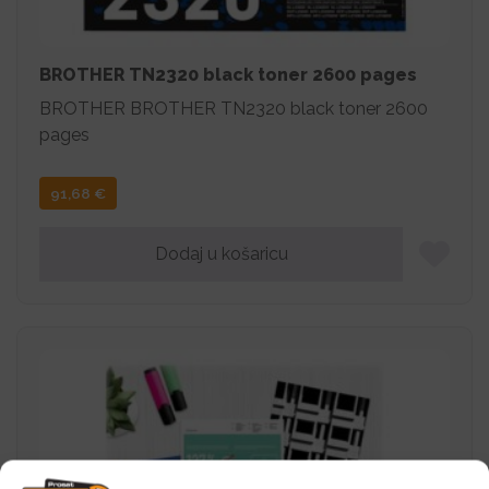
BROTHER TN2320 black toner 2600 pages
BROTHER BROTHER TN2320 black toner 2600
pages
91,68
€
Dodaj u košaricu