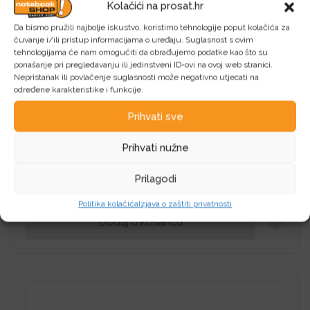
Kolačići na prosat.hr
Da bismo pružili najbolje iskustvo, koristimo tehnologije poput kolačića za
čuvanje i/ili pristup informacijama o uređaju. Suglasnost s ovim
tehnologijama će nam omogućiti da obrađujemo podatke kao što su
ponašanje pri pregledavanju ili jedinstveni ID-ovi na ovoj web stranici.
Nepristanak ili povlačenje suglasnosti može negativno utjecati na
određene karakteristike i funkcije.
Prihvati sve
HP 201A Tonercartridge yellow
HP INC. HP 201A Tonercartridge yellow
Prihvati nužne
Prilagodi
122,21
€
Politika kolačića
Izjava o zaštiti privatnosti
Dodaj u košaricu