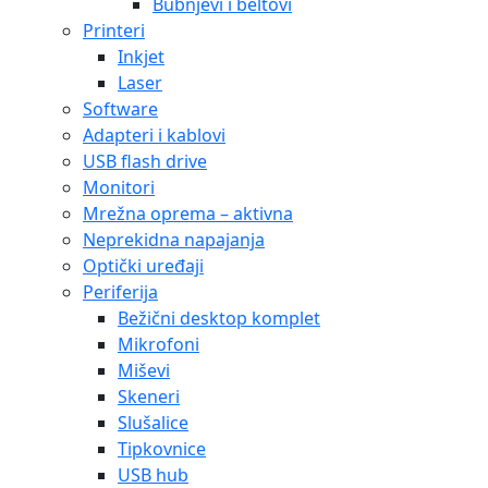
Bubnjevi i beltovi
Printeri
Inkjet
Laser
Software
Adapteri i kablovi
USB flash drive
Monitori
Mrežna oprema – aktivna
Neprekidna napajanja
Optički uređaji
Periferija
Bežični desktop komplet
Mikrofoni
Miševi
Skeneri
Slušalice
Tipkovnice
USB hub