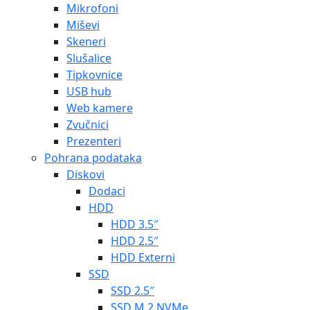
Mikrofoni
Miševi
Skeneri
Slušalice
Tipkovnice
USB hub
Web kamere
Zvučnici
Prezenteri
Pohrana podataka
Diskovi
Dodaci
HDD
HDD 3.5″
HDD 2.5″
HDD Externi
SSD
SSD 2.5″
SSD M.2 NVMe