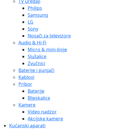
TV uređaji
Philips
Samsung
LG
Sony
Nosači za televizore
Audio & Hi-Fi
Micro & mini-linije
Slušalice
Zvučnici
Baterije i punjači
Kablovi
Pribor
Baterije
Bljeskalice
Kamere
Video nadzor
Akcijske kamere
Kućanski aparati