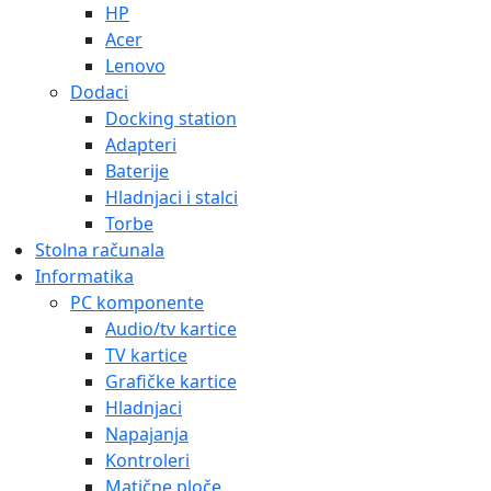
HP
Acer
Lenovo
Dodaci
Docking station
Adapteri
Baterije
Hladnjaci i stalci
Torbe
Stolna računala
Informatika
PC komponente
Audio/tv kartice
TV kartice
Grafičke kartice
Hladnjaci
Napajanja
Kontroleri
Matične ploče