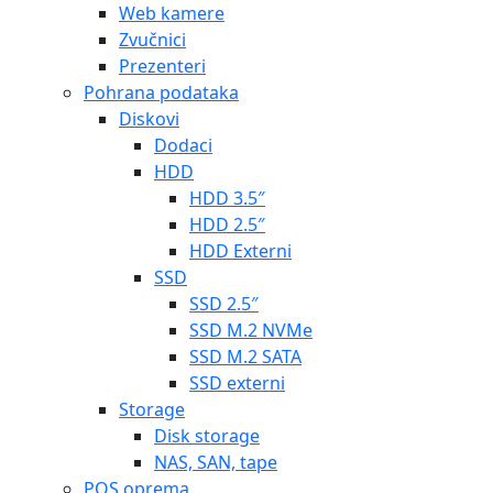
Web kamere
Zvučnici
Prezenteri
Pohrana podataka
Diskovi
Dodaci
HDD
HDD 3.5″
HDD 2.5″
HDD Externi
SSD
SSD 2.5″
SSD M.2 NVMe
SSD M.2 SATA
SSD externi
Storage
Disk storage
NAS, SAN, tape
POS oprema