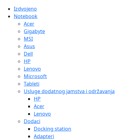
Izdvojeno
Notebook
Acer
Gigabyte
MSI
Asus
Dell
HP
Lenovo
Microsoft
Tableti
Usluge dodatnog jamstva i održavanja
HP
Acer
Lenovo
Dodaci
Docking station
Adapteri