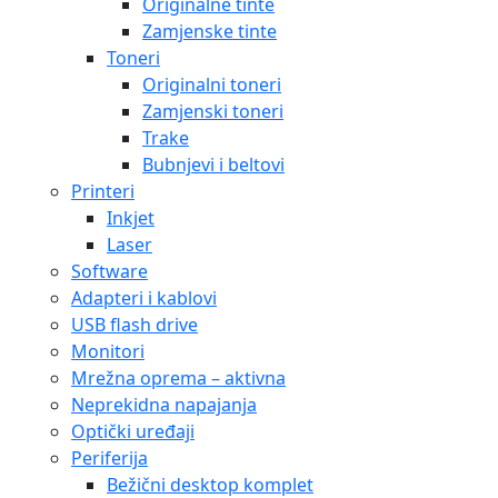
Originalne tinte
Zamjenske tinte
Toneri
Originalni toneri
Zamjenski toneri
Trake
Bubnjevi i beltovi
Printeri
Inkjet
Laser
Software
Adapteri i kablovi
USB flash drive
Monitori
Mrežna oprema – aktivna
Neprekidna napajanja
Optički uređaji
Periferija
Bežični desktop komplet