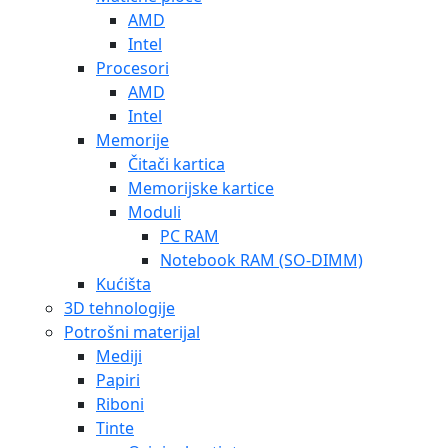
AMD
Intel
Procesori
AMD
Intel
Memorije
Čitači kartica
Memorijske kartice
Moduli
PC RAM
Notebook RAM (SO-DIMM)
Kućišta
3D tehnologije
Potrošni materijal
Mediji
Papiri
Riboni
Tinte