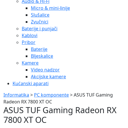
Audio & Hi-Fi
Micro & mini-linije
Slušalice
Zvučnici
Baterije i punjači
Kablovi
Pribor
Baterije
Bljeskalice
Kamere
Video nadzor
Akcijske kamere
Kućanski aparati
Informatika
>
PC komponente
> ASUS TUF Gaming
Radeon RX 7800 XT OC
ASUS TUF Gaming Radeon RX
7800 XT OC