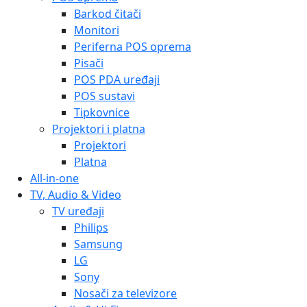
Barkod čitači
Monitori
Periferna POS oprema
Pisači
POS PDA uređaji
POS sustavi
Tipkovnice
Projektori i platna
Projektori
Platna
All-in-one
TV, Audio & Video
TV uređaji
Philips
Samsung
LG
Sony
Nosači za televizore