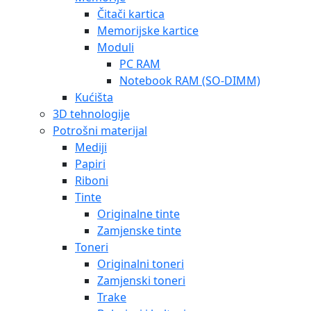
Čitači kartica
Memorijske kartice
Moduli
PC RAM
Notebook RAM (SO-DIMM)
Kućišta
3D tehnologije
Potrošni materijal
Mediji
Papiri
Riboni
Tinte
Originalne tinte
Zamjenske tinte
Toneri
Originalni toneri
Zamjenski toneri
Trake