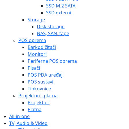
SSD M.2 SATA
SSD externi
Storage
Disk storage
NAS, SAN, tape
POS oprema
Barkod čitači
Monitori
Periferna POS oprema
Pisači
POS PDA uređaji
POS sustavi
Tipkovnice
Projektori i platna
Projektori
Platna
All-in-one
TV, Audio & Video