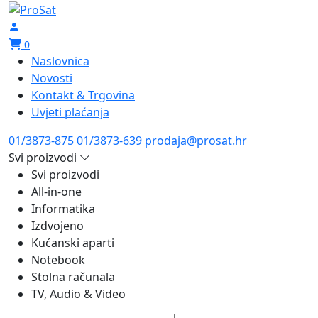
0
Naslovnica
Novosti
Kontakt & Trgovina
Uvjeti plaćanja
01/3873-875
01/3873-639
prodaja@prosat.hr
Svi proizvodi
Svi proizvodi
All-in-one
Informatika
Izdvojeno
Kućanski aparti
Notebook
Stolna računala
TV, Audio & Video