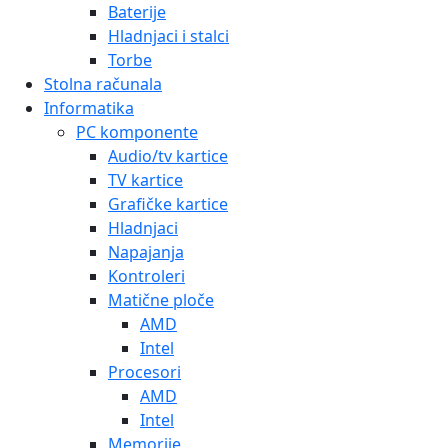
Baterije
Hladnjaci i stalci
Torbe
Stolna računala
Informatika
PC komponente
Audio/tv kartice
TV kartice
Grafičke kartice
Hladnjaci
Napajanja
Kontroleri
Matične ploče
AMD
Intel
Procesori
AMD
Intel
Memorije