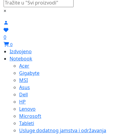
×
0
0
Izdvojeno
Notebook
Acer
Gigabyte
MSI
Asus
Dell
HP
Lenovo
Microsoft
Tableti
Usluge dodatnog jamstva i održavanja