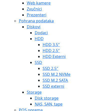
Web kamere
Zvučnici
Prezenteri
Pohrana podataka
Diskovi
Dodaci
HDD
HDD 3.5″
HDD 2.5″
HDD Externi
SSD
SSD 2.5″
SSD M.2 NVMe
SSD M.2 SATA
SSD externi
Storage
Disk storage
NAS, SAN, tape
POS oprema