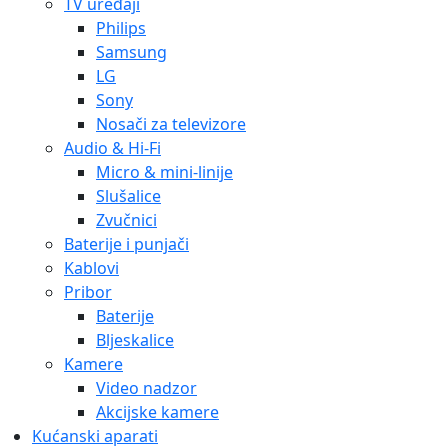
TV uređaji
Philips
Samsung
LG
Sony
Nosači za televizore
Audio & Hi-Fi
Micro & mini-linije
Slušalice
Zvučnici
Baterije i punjači
Kablovi
Pribor
Baterije
Bljeskalice
Kamere
Video nadzor
Akcijske kamere
Kućanski aparati