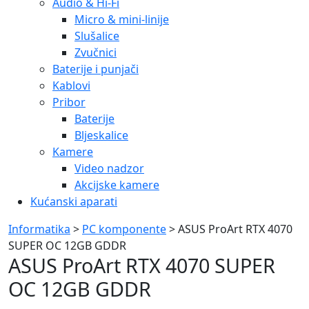
Audio & Hi-Fi
Micro & mini-linije
Slušalice
Zvučnici
Baterije i punjači
Kablovi
Pribor
Baterije
Bljeskalice
Kamere
Video nadzor
Akcijske kamere
Kućanski aparati
Informatika
>
PC komponente
> ASUS ProArt RTX 4070
SUPER OC 12GB GDDR
ASUS ProArt RTX 4070 SUPER
OC 12GB GDDR