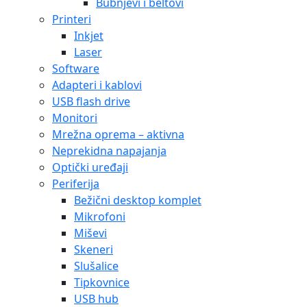
Bubnjevi i beltovi
Printeri
Inkjet
Laser
Software
Adapteri i kablovi
USB flash drive
Monitori
Mrežna oprema – aktivna
Neprekidna napajanja
Optički uređaji
Periferija
Bežični desktop komplet
Mikrofoni
Miševi
Skeneri
Slušalice
Tipkovnice
USB hub