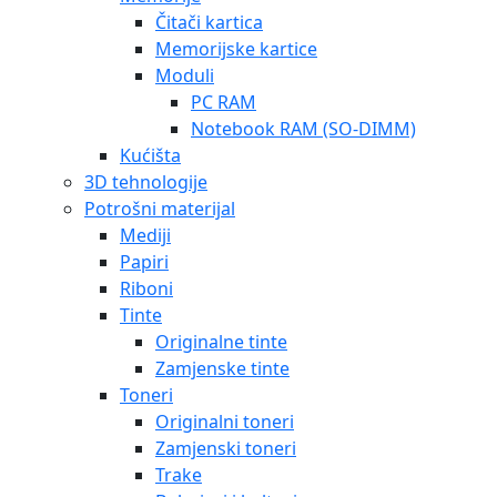
Čitači kartica
Memorijske kartice
Moduli
PC RAM
Notebook RAM (SO-DIMM)
Kućišta
3D tehnologije
Potrošni materijal
Mediji
Papiri
Riboni
Tinte
Originalne tinte
Zamjenske tinte
Toneri
Originalni toneri
Zamjenski toneri
Trake