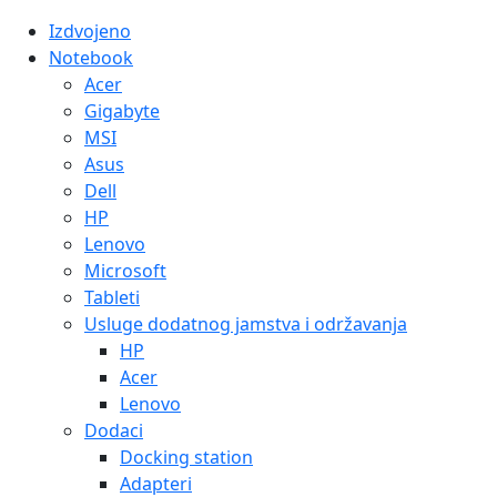
Izdvojeno
Notebook
Acer
Gigabyte
MSI
Asus
Dell
HP
Lenovo
Microsoft
Tableti
Usluge dodatnog jamstva i održavanja
HP
Acer
Lenovo
Dodaci
Docking station
Adapteri