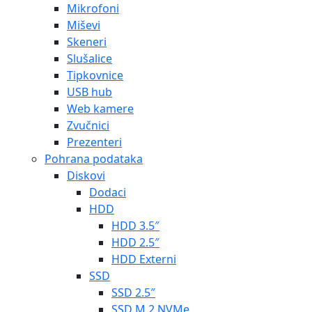
Mikrofoni
Miševi
Skeneri
Slušalice
Tipkovnice
USB hub
Web kamere
Zvučnici
Prezenteri
Pohrana podataka
Diskovi
Dodaci
HDD
HDD 3.5″
HDD 2.5″
HDD Externi
SSD
SSD 2.5″
SSD M.2 NVMe