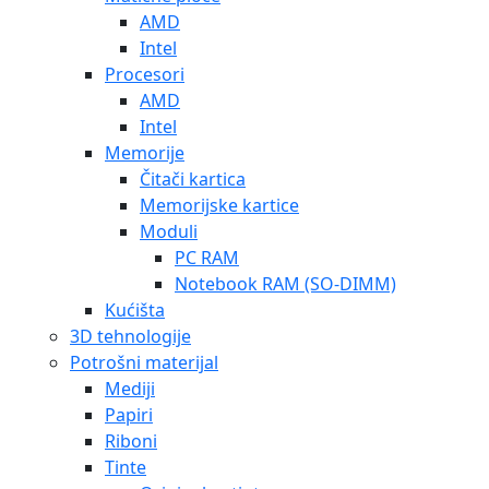
AMD
Intel
Procesori
AMD
Intel
Memorije
Čitači kartica
Memorijske kartice
Moduli
PC RAM
Notebook RAM (SO-DIMM)
Kućišta
3D tehnologije
Potrošni materijal
Mediji
Papiri
Riboni
Tinte