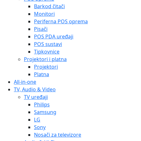
Barkod čitači
Monitori
Periferna POS oprema
Pisači
POS PDA uređaji
POS sustavi
Tipkovnice
Projektori i platna
Projektori
Platna
All-in-one
TV, Audio & Video
TV uređaji
Philips
Samsung
LG
Sony
Nosači za televizore