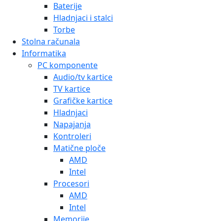
Baterije
Hladnjaci i stalci
Torbe
Stolna računala
Informatika
PC komponente
Audio/tv kartice
TV kartice
Grafičke kartice
Hladnjaci
Napajanja
Kontroleri
Matične ploče
AMD
Intel
Procesori
AMD
Intel
Memorije