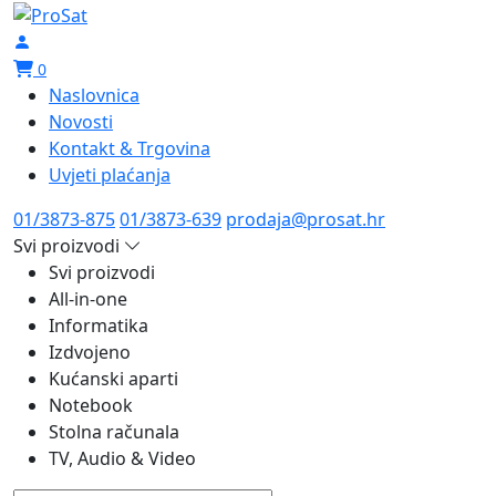
0
Naslovnica
Novosti
Kontakt & Trgovina
Uvjeti plaćanja
01/3873-875
01/3873-639
prodaja@prosat.hr
Svi proizvodi
Svi proizvodi
All-in-one
Informatika
Izdvojeno
Kućanski aparti
Notebook
Stolna računala
TV, Audio & Video