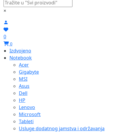
×
0
0
Izdvojeno
Notebook
Acer
Gigabyte
MSI
Asus
Dell
HP
Lenovo
Microsoft
Tableti
Usluge dodatnog jamstva i održavanja