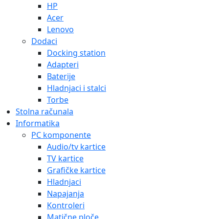
HP
Acer
Lenovo
Dodaci
Docking station
Adapteri
Baterije
Hladnjaci i stalci
Torbe
Stolna računala
Informatika
PC komponente
Audio/tv kartice
TV kartice
Grafičke kartice
Hladnjaci
Napajanja
Kontroleri
Matične ploče