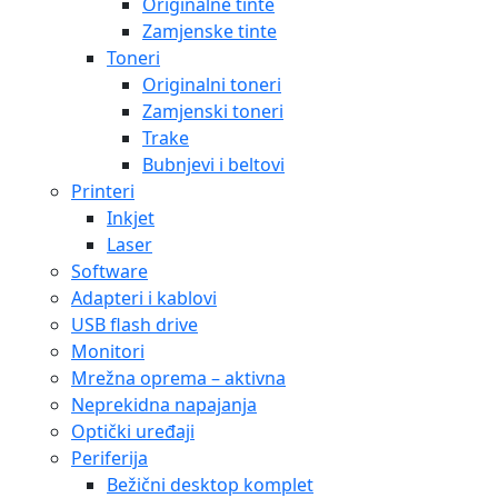
Originalne tinte
Zamjenske tinte
Toneri
Originalni toneri
Zamjenski toneri
Trake
Bubnjevi i beltovi
Printeri
Inkjet
Laser
Software
Adapteri i kablovi
USB flash drive
Monitori
Mrežna oprema – aktivna
Neprekidna napajanja
Optički uređaji
Periferija
Bežični desktop komplet