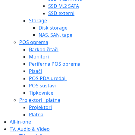
SSD M.2 SATA
SSD externi
Storage
Disk storage
NAS, SAN, tape
POS oprema
Barkod čitači
Monitori
Periferna POS oprema
Pisači
POS PDA uređaji
POS sustavi
Tipkovnice
Projektori i platna
Projektori
Platna
All-in-one
TV, Audio & Video