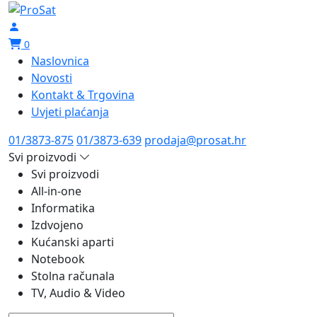
0
Naslovnica
Novosti
Kontakt & Trgovina
Uvjeti plaćanja
01/3873-875
01/3873-639
prodaja@prosat.hr
Svi proizvodi
Svi proizvodi
All-in-one
Informatika
Izdvojeno
Kućanski aparti
Notebook
Stolna računala
TV, Audio & Video