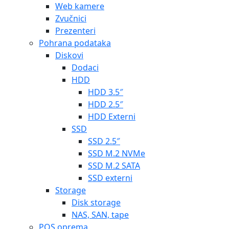
Web kamere
Zvučnici
Prezenteri
Pohrana podataka
Diskovi
Dodaci
HDD
HDD 3.5″
HDD 2.5″
HDD Externi
SSD
SSD 2.5″
SSD M.2 NVMe
SSD M.2 SATA
SSD externi
Storage
Disk storage
NAS, SAN, tape
POS oprema