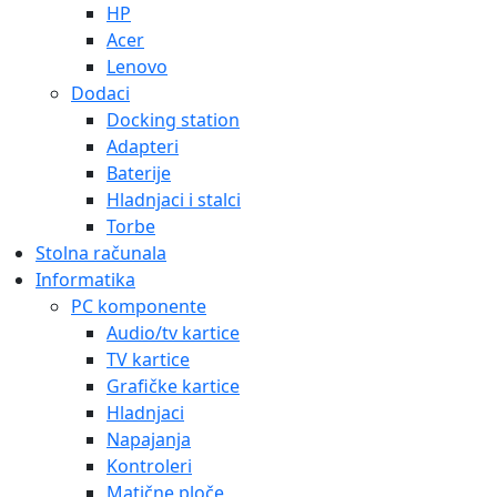
HP
Acer
Lenovo
Dodaci
Docking station
Adapteri
Baterije
Hladnjaci i stalci
Torbe
Stolna računala
Informatika
PC komponente
Audio/tv kartice
TV kartice
Grafičke kartice
Hladnjaci
Napajanja
Kontroleri
Matične ploče