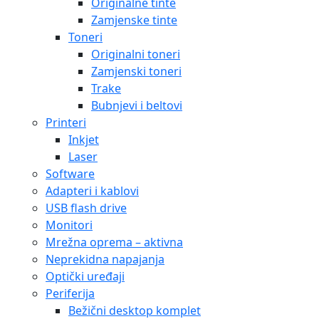
Originalne tinte
Zamjenske tinte
Toneri
Originalni toneri
Zamjenski toneri
Trake
Bubnjevi i beltovi
Printeri
Inkjet
Laser
Software
Adapteri i kablovi
USB flash drive
Monitori
Mrežna oprema – aktivna
Neprekidna napajanja
Optički uređaji
Periferija
Bežični desktop komplet