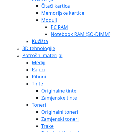
Čitači kartica
Memorijske kartice
Moduli
PC RAM
Notebook RAM (SO-DIMM)
Kućišta
3D tehnologije
Potrošni materijal
Mediji
Papiri
Riboni
Tinte
Originalne tinte
Zamjenske tinte
Toneri
Originalni toneri
Zamjenski toneri
Trake