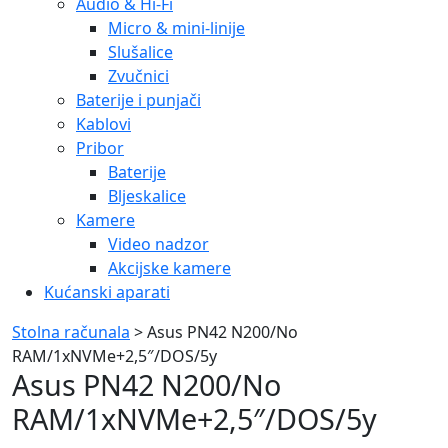
Audio & Hi-Fi
Micro & mini-linije
Slušalice
Zvučnici
Baterije i punjači
Kablovi
Pribor
Baterije
Bljeskalice
Kamere
Video nadzor
Akcijske kamere
Kućanski aparati
Stolna računala
> Asus PN42 N200/No
RAM/1xNVMe+2,5″/DOS/5y
Asus PN42 N200/No
RAM/1xNVMe+2,5″/DOS/5y