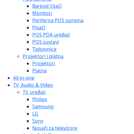
Barkod čitači
Monitori
Periferna POS oprema
Pisači
POS PDA uređaji
POS sustavi
Tipkovnice
Projektori i platna
Projektori
Platna
All-in-one
TV, Audio & Video
TV uređaji
Philips
Samsung
LG
Sony
Nosači za televizore