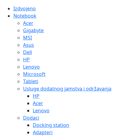
Izdvojeno
Notebook
Acer
Gigabyte
MSI
Asus
Dell
HP
Lenovo
Microsoft
Tableti
Usluge dodatnog jamstva i održavanja
HP
Acer
Lenovo
Dodaci
Docking station
Adapteri