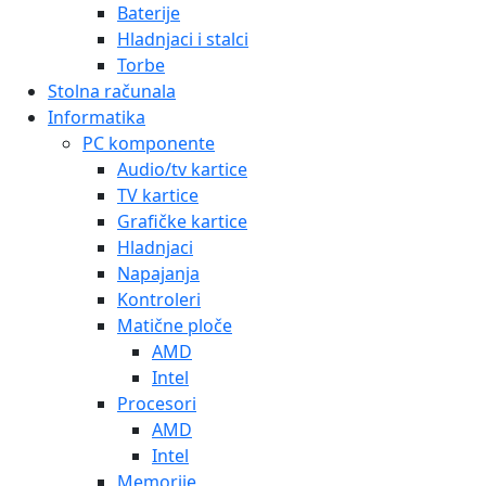
Baterije
Hladnjaci i stalci
Torbe
Stolna računala
Informatika
PC komponente
Audio/tv kartice
TV kartice
Grafičke kartice
Hladnjaci
Napajanja
Kontroleri
Matične ploče
AMD
Intel
Procesori
AMD
Intel
Memorije