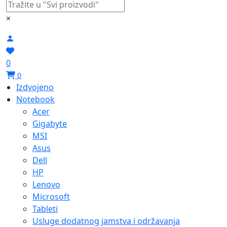
×
0
0
Izdvojeno
Notebook
Acer
Gigabyte
MSI
Asus
Dell
HP
Lenovo
Microsoft
Tableti
Usluge dodatnog jamstva i održavanja