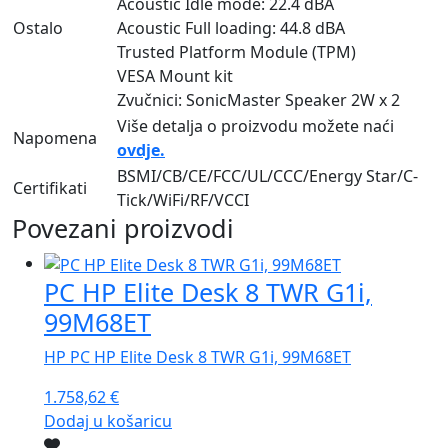
Acoustic Idle mode: 22.4 dBA
Ostalo
Acoustic Full loading: 44.8 dBA
Trusted Platform Module (TPM)
VESA Mount kit
Zvučnici: SonicMaster Speaker 2W x 2
Više detalja o proizvodu možete naći
Napomena
ovdje.
BSMI/CB/CE/FCC/UL/CCC/Energy Star/C-
Certifikati
Tick/WiFi/RF/VCCI
Povezani proizvodi
PC HP Elite Desk 8 TWR G1i,
99M68ET
HP PC HP Elite Desk 8 TWR G1i, 99M68ET
1.758,62
€
Dodaj u košaricu