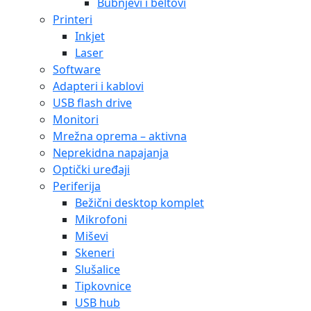
Bubnjevi i beltovi
Printeri
Inkjet
Laser
Software
Adapteri i kablovi
USB flash drive
Monitori
Mrežna oprema – aktivna
Neprekidna napajanja
Optički uređaji
Periferija
Bežični desktop komplet
Mikrofoni
Miševi
Skeneri
Slušalice
Tipkovnice
USB hub