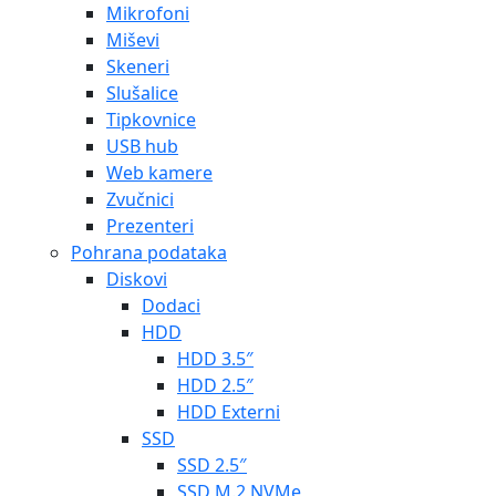
Mikrofoni
Miševi
Skeneri
Slušalice
Tipkovnice
USB hub
Web kamere
Zvučnici
Prezenteri
Pohrana podataka
Diskovi
Dodaci
HDD
HDD 3.5″
HDD 2.5″
HDD Externi
SSD
SSD 2.5″
SSD M.2 NVMe