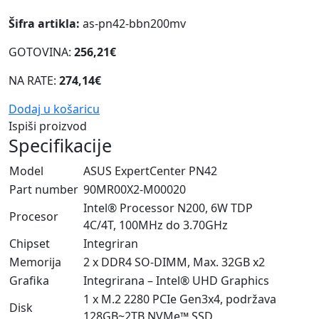
Šifra artikla:
as-pn42-bbn200mv
GOTOVINA:
256,21€
NA RATE:
274,14€
Dodaj u košaricu
Ispiši proizvod
Specifikacije
Model
ASUS ExpertCenter PN42
Part number
90MR00X2-M00020
Intel® Processor N200, 6W TDP
Procesor
4C/4T, 100MHz do 3.70GHz
Chipset
Integriran
Memorija
2 x DDR4 SO-DIMM, Max. 32GB x2
Grafika
Integrirana – Intel® UHD Graphics
1 x M.2 2280 PCIe Gen3x4, podržava
Disk
128GB~2TB NVMe™ SSD