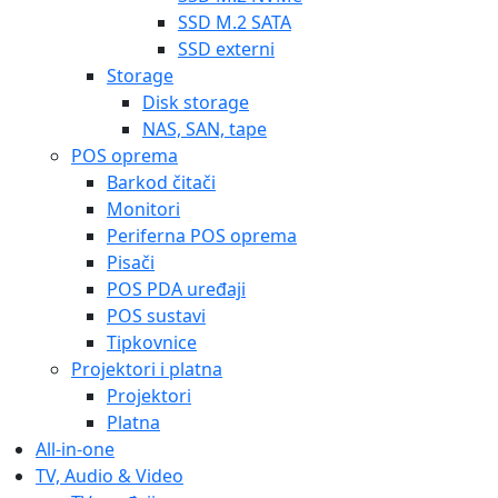
SSD M.2 SATA
SSD externi
Storage
Disk storage
NAS, SAN, tape
POS oprema
Barkod čitači
Monitori
Periferna POS oprema
Pisači
POS PDA uređaji
POS sustavi
Tipkovnice
Projektori i platna
Projektori
Platna
All-in-one
TV, Audio & Video