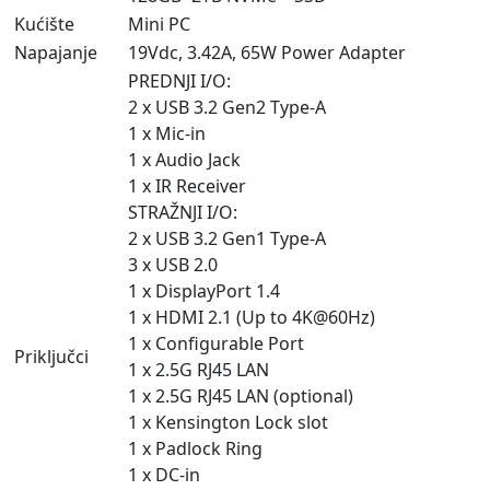
Kućište
Mini PC
Napajanje
19Vdc, 3.42A, 65W Power Adapter
PREDNJI I/O:
2 x USB 3.2 Gen2 Type-A
1 x Mic-in
1 x Audio Jack
1 x IR Receiver
STRAŽNJI I/O:
2 x USB 3.2 Gen1 Type-A
3 x USB 2.0
1 x DisplayPort 1.4
1 x HDMI 2.1 (Up to 4K@60Hz)
1 x Configurable Port
Priključci
1 x 2.5G RJ45 LAN
1 x 2.5G RJ45 LAN (optional)
1 x Kensington Lock slot
1 x Padlock Ring
1 x DC-in