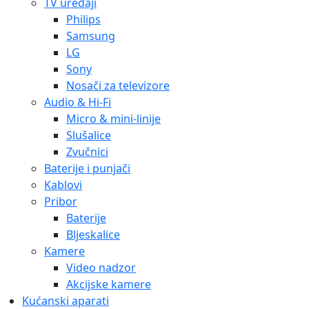
TV uređaji
Philips
Samsung
LG
Sony
Nosači za televizore
Audio & Hi-Fi
Micro & mini-linije
Slušalice
Zvučnici
Baterije i punjači
Kablovi
Pribor
Baterije
Bljeskalice
Kamere
Video nadzor
Akcijske kamere
Kućanski aparati