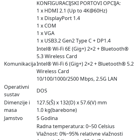
KONFIGURACIJSKI PORTOVI OPCIJA:
1 x HDMI 2.1 (Up to 4K@60Hz)
1 x DisplayPort 1.4
1 x COM
1 x VGA
1 x USB3.2 Gen2 Type C + DP1.4
Intel® Wi-Fi 6E (Gig+) 2×2 + Bluetooth®
5.3 Wireless Card
Komunikacija
Intel® Wi-Fi 6 (Gig+) 2×2 + Bluetooth® 5.2
Wireless Card
10/100/1000/2500 Mbps, 2.5G LAN
Operativni
DOS
sustav
Dimenzije i
127.5(Š) x 132(D) x 57.6(V) mm
masa
1.0 kg(barebone)
Jamstvo
5 Godina
Radna temperatura: 0~50 Celsius
Vlažnost: 0%~95% relativne vlažnosti