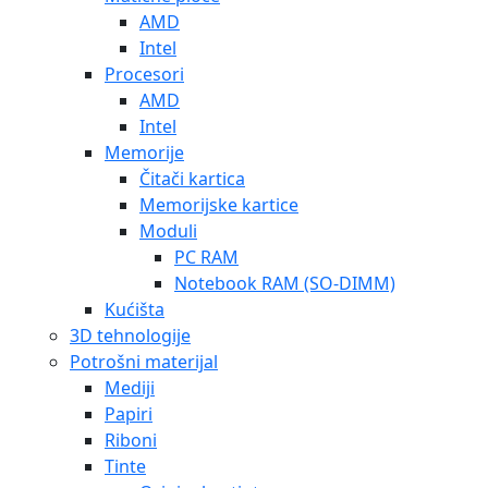
AMD
Intel
Procesori
AMD
Intel
Memorije
Čitači kartica
Memorijske kartice
Moduli
PC RAM
Notebook RAM (SO-DIMM)
Kućišta
3D tehnologije
Potrošni materijal
Mediji
Papiri
Riboni
Tinte