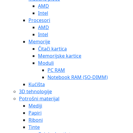
AMD
Intel
Procesori
AMD
Intel
Memorije
Čitači kartica
Memorijske kartice
Moduli
PC RAM
Notebook RAM (SO-DIMM)
Kućišta
3D tehnologije
Potrošni materijal
Mediji
Papiri
Riboni
Tinte