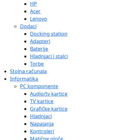
HP
Acer
Lenovo
Dodaci
Docking station
Adapteri
Baterije
Hladnjaci i stalci
Torbe
Stolna računala
Informatika
PC komponente
Audio/tv kartice
TV kartice
Grafičke kartice
Hladnjaci
Napajanja
Kontroleri
Matične ploče