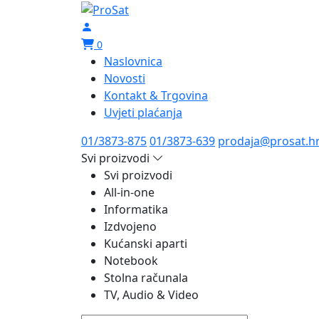
0
Naslovnica
Novosti
Kontakt & Trgovina
Uvjeti plaćanja
01/3873-875
01/3873-639
prodaja@prosat.h
Svi proizvodi
Svi proizvodi
All-in-one
Informatika
Izdvojeno
Kućanski aparti
Notebook
Stolna računala
TV, Audio & Video