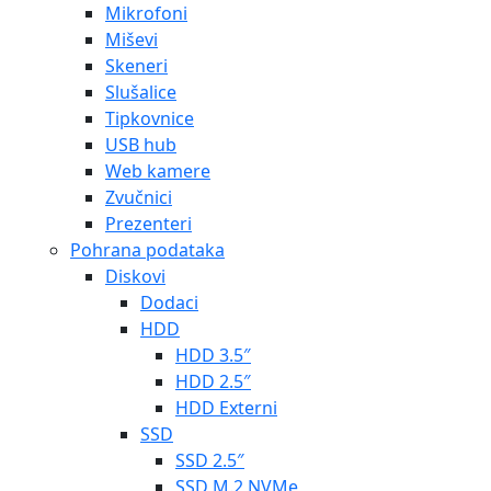
Mikrofoni
Miševi
Skeneri
Slušalice
Tipkovnice
USB hub
Web kamere
Zvučnici
Prezenteri
Pohrana podataka
Diskovi
Dodaci
HDD
HDD 3.5″
HDD 2.5″
HDD Externi
SSD
SSD 2.5″
SSD M.2 NVMe