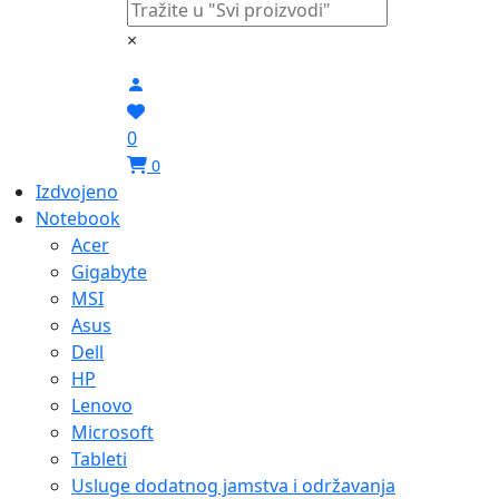
×
0
0
Izdvojeno
Notebook
Acer
Gigabyte
MSI
Asus
Dell
HP
Lenovo
Microsoft
Tableti
Usluge dodatnog jamstva i održavanja