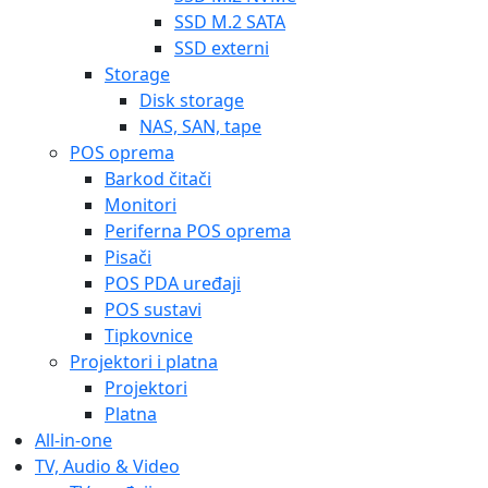
SSD M.2 SATA
SSD externi
Storage
Disk storage
NAS, SAN, tape
POS oprema
Barkod čitači
Monitori
Periferna POS oprema
Pisači
POS PDA uređaji
POS sustavi
Tipkovnice
Projektori i platna
Projektori
Platna
All-in-one
TV, Audio & Video