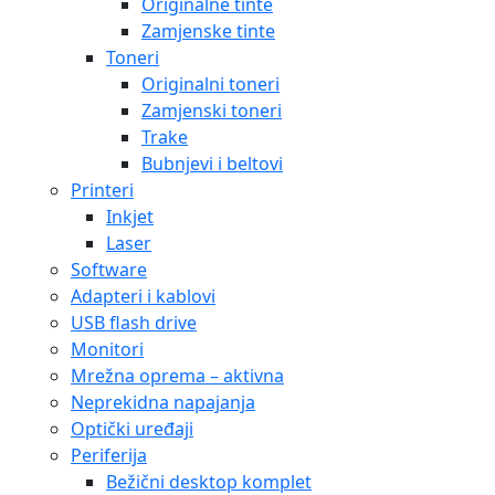
Originalne tinte
Zamjenske tinte
Toneri
Originalni toneri
Zamjenski toneri
Trake
Bubnjevi i beltovi
Printeri
Inkjet
Laser
Software
Adapteri i kablovi
USB flash drive
Monitori
Mrežna oprema – aktivna
Neprekidna napajanja
Optički uređaji
Periferija
Bežični desktop komplet