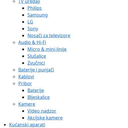
TV uređaji
Philips
Samsung
LG
Sony
Nosači za televizore
Audio & Hi-Fi
Micro & mini-linije
Slušalice
Zvučnici
Baterije i punjači
Kablovi
Pribor
Baterije
Bljeskalice
Kamere
Video nadzor
Akcijske kamere
Kućanski aparati