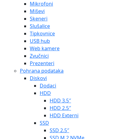
Mikrofoni
Miševi
Skeneri
Slušalice
Tipkovnice
USB hub
Web kamere
Zvučnici
Prezenteri
Pohrana podataka
Diskovi
Dodaci
HDD
HDD 3.5″
HDD 2.5″
HDD Externi
SSD
SSD 2.5″
SSD M.2 NVMe