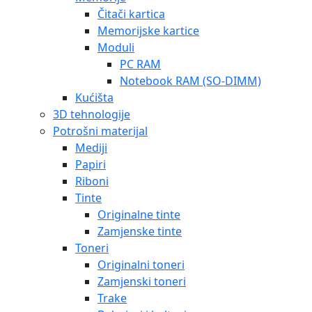
Čitači kartica
Memorijske kartice
Moduli
PC RAM
Notebook RAM (SO-DIMM)
Kućišta
3D tehnologije
Potrošni materijal
Mediji
Papiri
Riboni
Tinte
Originalne tinte
Zamjenske tinte
Toneri
Originalni toneri
Zamjenski toneri
Trake