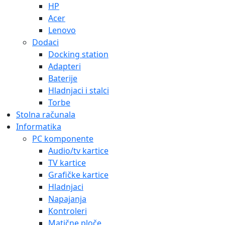
HP
Acer
Lenovo
Dodaci
Docking station
Adapteri
Baterije
Hladnjaci i stalci
Torbe
Stolna računala
Informatika
PC komponente
Audio/tv kartice
TV kartice
Grafičke kartice
Hladnjaci
Napajanja
Kontroleri
Matične ploče