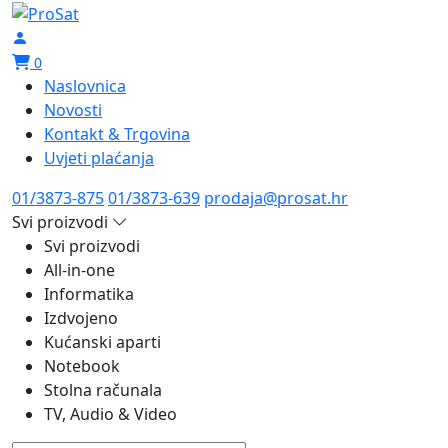
0
Naslovnica
Novosti
Kontakt & Trgovina
Uvjeti plaćanja
01/3873-875
01/3873-639
prodaja@prosat.hr
Svi proizvodi
Svi proizvodi
All-in-one
Informatika
Izdvojeno
Kućanski aparti
Notebook
Stolna računala
TV, Audio & Video