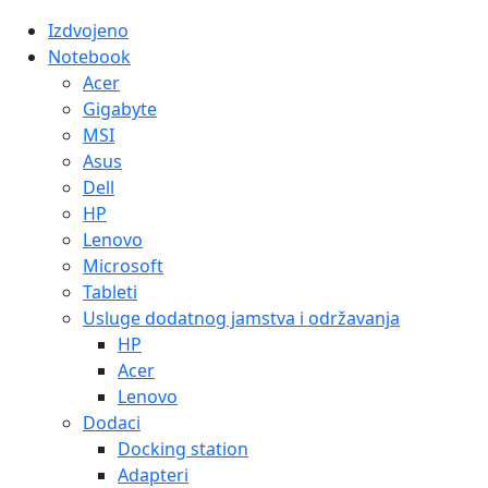
Izdvojeno
Notebook
Acer
Gigabyte
MSI
Asus
Dell
HP
Lenovo
Microsoft
Tableti
Usluge dodatnog jamstva i održavanja
HP
Acer
Lenovo
Dodaci
Docking station
Adapteri