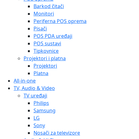
Barkod čitači
Monitori
Periferna POS oprema
Pisači
POS PDA uređaji
POS sustavi
Tipkovnice
Projektori i platna
Projektori
Platna
All-in-one
TV, Audio & Video
TV uređaji
Philips
Samsung
LG
Sony
Nosači za televizore