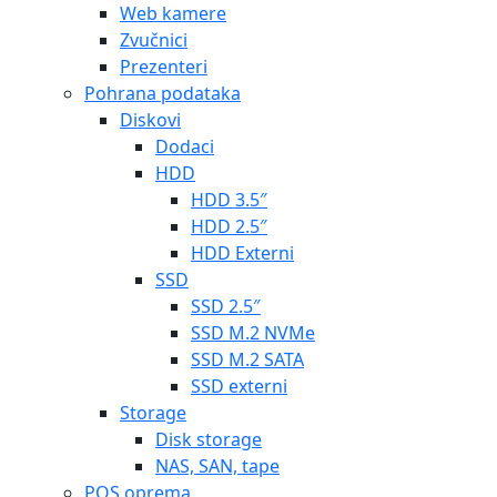
Web kamere
Zvučnici
Prezenteri
Pohrana podataka
Diskovi
Dodaci
HDD
HDD 3.5″
HDD 2.5″
HDD Externi
SSD
SSD 2.5″
SSD M.2 NVMe
SSD M.2 SATA
SSD externi
Storage
Disk storage
NAS, SAN, tape
POS oprema