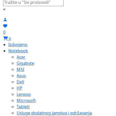
×
0
0
Izdvojeno
Notebook
Acer
Gigabyte
MSI
Asus
Dell
HP
Lenovo
Microsoft
Tableti
Usluge dodatnog jamstva i održavanja