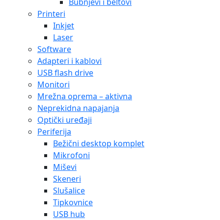
Bubnjevi i beltovi
Printeri
Inkjet
Laser
Software
Adapteri i kablovi
USB flash drive
Monitori
Mrežna oprema – aktivna
Neprekidna napajanja
Optički uređaji
Periferija
Bežični desktop komplet
Mikrofoni
Miševi
Skeneri
Slušalice
Tipkovnice
USB hub