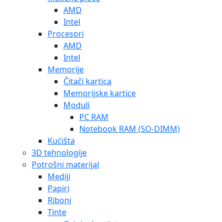
AMD
Intel
Procesori
AMD
Intel
Memorije
Čitači kartica
Memorijske kartice
Moduli
PC RAM
Notebook RAM (SO-DIMM)
Kućišta
3D tehnologije
Potrošni materijal
Mediji
Papiri
Riboni
Tinte