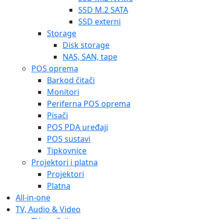
SSD M.2 SATA
SSD externi
Storage
Disk storage
NAS, SAN, tape
POS oprema
Barkod čitači
Monitori
Periferna POS oprema
Pisači
POS PDA uređaji
POS sustavi
Tipkovnice
Projektori i platna
Projektori
Platna
All-in-one
TV, Audio & Video