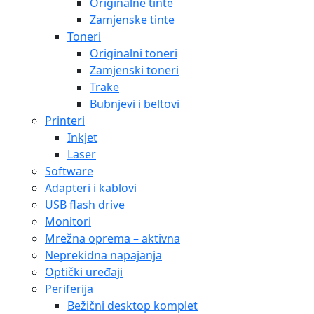
Originalne tinte
Zamjenske tinte
Toneri
Originalni toneri
Zamjenski toneri
Trake
Bubnjevi i beltovi
Printeri
Inkjet
Laser
Software
Adapteri i kablovi
USB flash drive
Monitori
Mrežna oprema – aktivna
Neprekidna napajanja
Optički uređaji
Periferija
Bežični desktop komplet