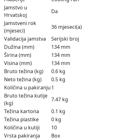
Jamstvo u
Da
Hrvatskoj
Jamstveni rok
36 mjeseci(a)
(mjeseci)
Validacija jamstva
Serijski broj
Dužina (mm)
134 mm
Širina (mm)
134 mm
Visina (mm)
134 mm
Bruto težina (kg)
0.6 kg
Neto težina (kg)
0.5 kg
Količina u pakiranju
1
Bruto težina kutije
7.47 kg
(kg)
Težina kartona
0.1 kg
Težina plastike
0 kg
Količina u kutiji
10
Vrsta pakiranja
Box