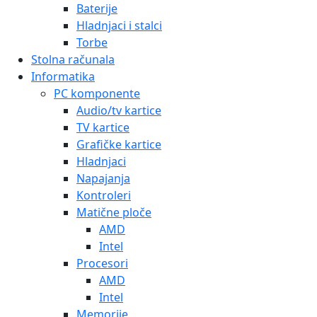
Baterije
Hladnjaci i stalci
Torbe
Stolna računala
Informatika
PC komponente
Audio/tv kartice
TV kartice
Grafičke kartice
Hladnjaci
Napajanja
Kontroleri
Matične ploče
AMD
Intel
Procesori
AMD
Intel
Memorije