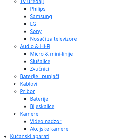
TV uređaji
Philips
Samsung
LG
Sony
Nosači za televizore
Audio & Hi-Fi
Micro & mini-linije
Slušalice
Zvučnici
Baterije i punjači
Kablovi
Pribor
Baterije
Bljeskalice
Kamere
Video nadzor
Akcijske kamere
Kućanski aparati