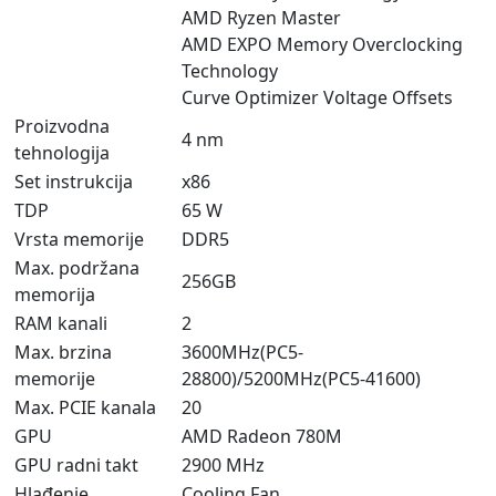
AMD Ryzen Master
AMD EXPO Memory Overclocking
Technology
Curve Optimizer Voltage Offsets
Proizvodna
4 nm
tehnologija
Set instrukcija
x86
TDP
65 W
Vrsta memorije
DDR5
Max. podržana
256GB
memorija
RAM kanali
2
Max. brzina
3600MHz(PC5-
memorije
28800)/5200MHz(PC5-41600)
Max. PCIE kanala
20
GPU
AMD Radeon 780M
GPU radni takt
2900 MHz
Hlađenje
Cooling Fan