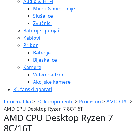
Audio & Hi-Fi
Micro & mini-linije
Slušalice
Zvučnici
Baterije i punjači
Kablovi
Pribor
Baterije
Bljeskalice
Kamere
Video nadzor
Akcijske kamere
Kućanski aparati
Informatika
>
PC komponente
>
Procesori
>
AMD CPU
>
AMD CPU Desktop Ryzen 7 8C/16T
AMD CPU Desktop Ryzen 7
8C/16T