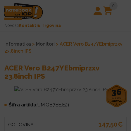
0
Novosti
Kontakt & Trgovina
Informatika
>
Monitori
> ACER Vero B247YEbmiprzxv
23.8inch IPS
ACER Vero B247YEbmiprzxv
23.8inch IPS
36
Šifra artikla:
UM.QB7EE.E21
147,50€
GOTOVINA: