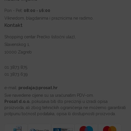
Pon - Pet:
08:00 - 16:00
Viknedom, blagdanima i praznicima ne radimo.
Kontakt
Shopping centar Prečko (istočni ulaz),
Slavenskog 1,
10000 Zagreb
01 3873 875
01 3873 639
e-mail:
prodaja@prosat.hr
Sve navedene cijene su sa uračunatim PDV-om.
Prosat d.o.o.
pokušava biti što precizniji u izradi opisa
proizvoda, ali zbog tehničkih ograničenja ne možemo garantirati
potpunu točnost podataka, opisa ili dostupnosti proizvoda.