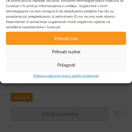
Da bismo pružili najbolje iskustvo, koristimo tehnologije poput kolačića za
čuvanje i/ili pristup informacijama o uređaju. Suglasnost s ovim
tehnologijama će nam omogućiti da obrađujemo podatke kao što su
Dodaj u košaricu
ponašanje pri pregledavanju ili jedinstveni ID-ovi na ovoj web stranici.
Nepristanak ili povlačenje suglasnosti može negativno utjecati na
određene karakteristike i funkcije.
Prihvati sve
Prihvati nužne
AOC Q27U3CV, 27″, QHD, HDMI, DP, USB-C,
Prilagodi
RJ45, Calm
AOC AOC Q27U3CV, 27″, QHD, HDMI, DP, USB-C,
Politika kolačića
Izjava o zaštiti privatnosti
RJ45, Calm
353,39
€
Dodaj u košaricu