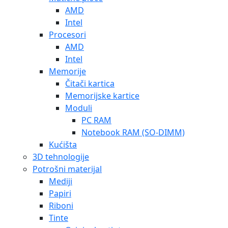
AMD
Intel
Procesori
AMD
Intel
Memorije
Čitači kartica
Memorijske kartice
Moduli
PC RAM
Notebook RAM (SO-DIMM)
Kućišta
3D tehnologije
Potrošni materijal
Mediji
Papiri
Riboni
Tinte