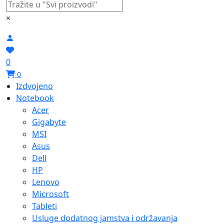
×
0
0
Izdvojeno
Notebook
Acer
Gigabyte
MSI
Asus
Dell
HP
Lenovo
Microsoft
Tableti
Usluge dodatnog jamstva i održavanja