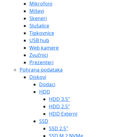
Mikrofoni
Miševi
Skeneri
Slušalice
Tipkovnice
USB hub
Web kamere
Zvučnici
Prezenteri
Pohrana podataka
Diskovi
Dodaci
HDD
HDD 3.5″
HDD 2.5″
HDD Externi
SSD
SSD 2.5″
SSD M.2 NVMe