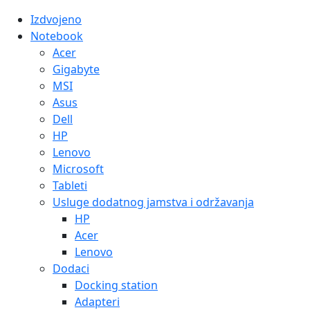
Izdvojeno
Notebook
Acer
Gigabyte
MSI
Asus
Dell
HP
Lenovo
Microsoft
Tableti
Usluge dodatnog jamstva i održavanja
HP
Acer
Lenovo
Dodaci
Docking station
Adapteri