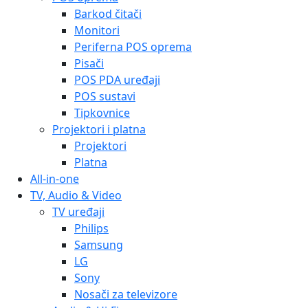
Barkod čitači
Monitori
Periferna POS oprema
Pisači
POS PDA uređaji
POS sustavi
Tipkovnice
Projektori i platna
Projektori
Platna
All-in-one
TV, Audio & Video
TV uređaji
Philips
Samsung
LG
Sony
Nosači za televizore