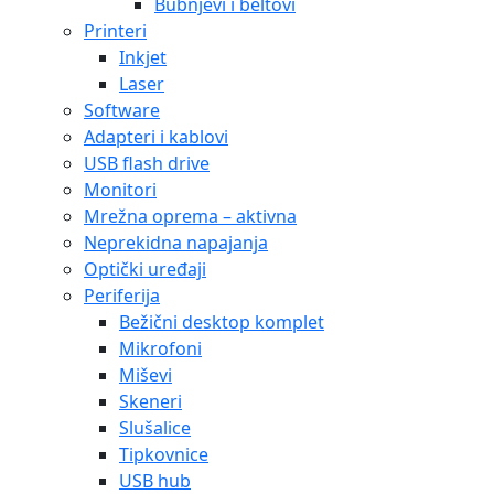
Bubnjevi i beltovi
Printeri
Inkjet
Laser
Software
Adapteri i kablovi
USB flash drive
Monitori
Mrežna oprema – aktivna
Neprekidna napajanja
Optički uređaji
Periferija
Bežični desktop komplet
Mikrofoni
Miševi
Skeneri
Slušalice
Tipkovnice
USB hub