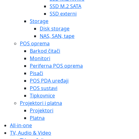
SSD M.2 SATA
SSD externi
Storage
Disk storage
NAS, SAN, tape
POS oprema
Barkod čitači
Monitori
Periferna POS oprema
Pisači
POS PDA uređaji
POS sustavi
Tipkovnice
Projektori i platna
Projektori
Platna
All-in-one
TV, Audio & Video