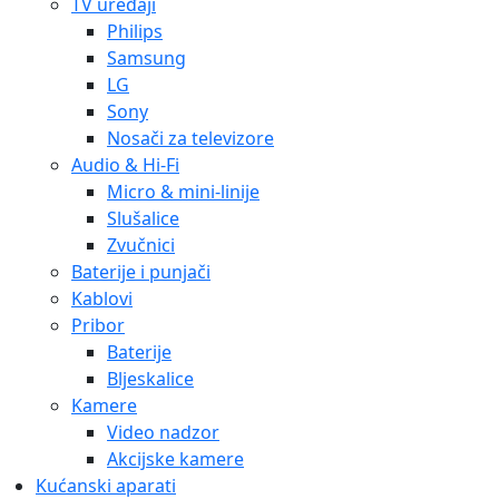
TV uređaji
Philips
Samsung
LG
Sony
Nosači za televizore
Audio & Hi-Fi
Micro & mini-linije
Slušalice
Zvučnici
Baterije i punjači
Kablovi
Pribor
Baterije
Bljeskalice
Kamere
Video nadzor
Akcijske kamere
Kućanski aparati