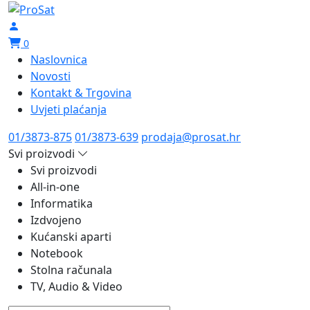
0
Naslovnica
Novosti
Kontakt & Trgovina
Uvjeti plaćanja
01/3873-875
01/3873-639
prodaja@prosat.hr
Svi proizvodi
Svi proizvodi
All-in-one
Informatika
Izdvojeno
Kućanski aparti
Notebook
Stolna računala
TV, Audio & Video