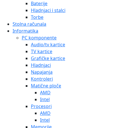
Baterije
Hladnjaci i stalci
Torbe
Stolna računala
Informatika
PC komponente
Audio/tv kartice
TV kartice
Grafičke kartice
Hladnjaci
Napajanja
Kontroleri
Matične ploče
AMD
Intel
Procesori
AMD
Intel
Memorije