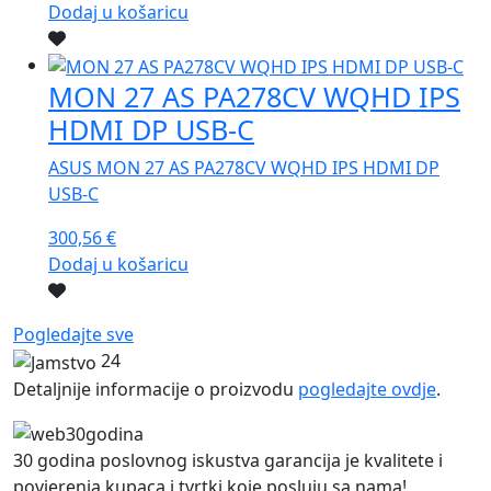
Dodaj u košaricu
MON 27 AS PA278CV WQHD IPS
HDMI DP USB-C
ASUS MON 27 AS PA278CV WQHD IPS HDMI DP
USB-C
300,56
€
Dodaj u košaricu
Pogledajte sve
24
Detaljnije informacije o proizvodu
pogledajte ovdje
.
30 godina poslovnog iskustva garancija je kvalitete i
povjerenja kupaca i tvrtki koje posluju sa nama!