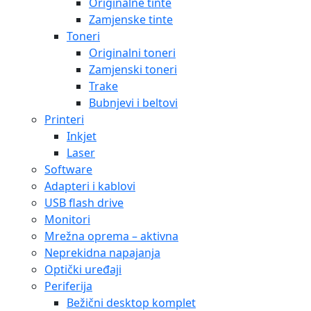
Originalne tinte
Zamjenske tinte
Toneri
Originalni toneri
Zamjenski toneri
Trake
Bubnjevi i beltovi
Printeri
Inkjet
Laser
Software
Adapteri i kablovi
USB flash drive
Monitori
Mrežna oprema – aktivna
Neprekidna napajanja
Optički uređaji
Periferija
Bežični desktop komplet