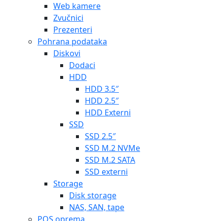
Web kamere
Zvučnici
Prezenteri
Pohrana podataka
Diskovi
Dodaci
HDD
HDD 3.5″
HDD 2.5″
HDD Externi
SSD
SSD 2.5″
SSD M.2 NVMe
SSD M.2 SATA
SSD externi
Storage
Disk storage
NAS, SAN, tape
POS oprema