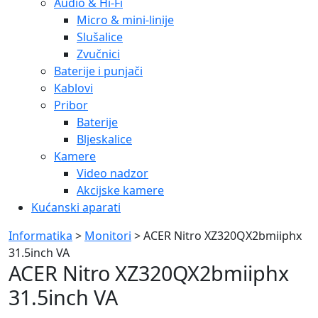
Audio & Hi-Fi
Micro & mini-linije
Slušalice
Zvučnici
Baterije i punjači
Kablovi
Pribor
Baterije
Bljeskalice
Kamere
Video nadzor
Akcijske kamere
Kućanski aparati
Informatika
>
Monitori
> ACER Nitro XZ320QX2bmiiphx
31.5inch VA
ACER Nitro XZ320QX2bmiiphx
31.5inch VA