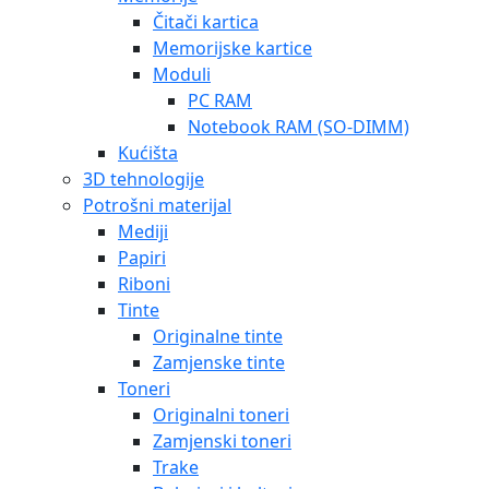
Čitači kartica
Memorijske kartice
Moduli
PC RAM
Notebook RAM (SO-DIMM)
Kućišta
3D tehnologije
Potrošni materijal
Mediji
Papiri
Riboni
Tinte
Originalne tinte
Zamjenske tinte
Toneri
Originalni toneri
Zamjenski toneri
Trake