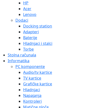
HP
Acer
Lenovo
Dodaci
Docking station
Adapteri
Baterije
Hladnjaci i stalci
Torbe
Stolna računala
Informatika
PC komponente
Audio/tv kartice
TV kartice
Grafičke kartice
Hladnjaci
Napajanja
Kontroleri
Matične ploče