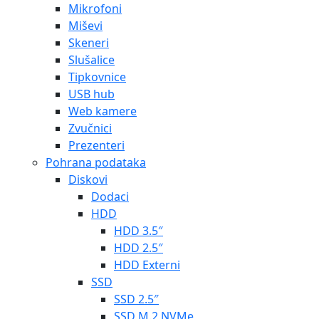
Mikrofoni
Miševi
Skeneri
Slušalice
Tipkovnice
USB hub
Web kamere
Zvučnici
Prezenteri
Pohrana podataka
Diskovi
Dodaci
HDD
HDD 3.5″
HDD 2.5″
HDD Externi
SSD
SSD 2.5″
SSD M.2 NVMe