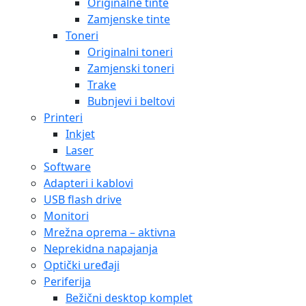
Originalne tinte
Zamjenske tinte
Toneri
Originalni toneri
Zamjenski toneri
Trake
Bubnjevi i beltovi
Printeri
Inkjet
Laser
Software
Adapteri i kablovi
USB flash drive
Monitori
Mrežna oprema – aktivna
Neprekidna napajanja
Optički uređaji
Periferija
Bežični desktop komplet