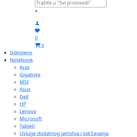
×
0
0
Izdvojeno
Notebook
Acer
Gigabyte
MSI
Asus
Dell
HP
Lenovo
Microsoft
Tableti
Usluge dodatnog jamstva i održavanja