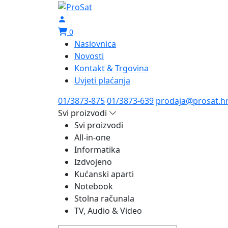
0
Naslovnica
Novosti
Kontakt & Trgovina
Uvjeti plaćanja
01/3873-875
01/3873-639
prodaja@prosat.h
Svi proizvodi
Svi proizvodi
All-in-one
Informatika
Izdvojeno
Kućanski aparti
Notebook
Stolna računala
TV, Audio & Video