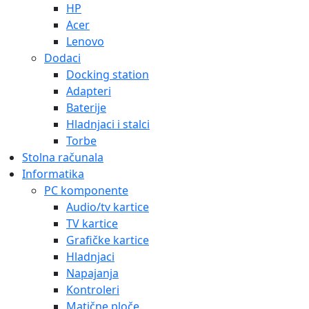
HP
Acer
Lenovo
Dodaci
Docking station
Adapteri
Baterije
Hladnjaci i stalci
Torbe
Stolna računala
Informatika
PC komponente
Audio/tv kartice
TV kartice
Grafičke kartice
Hladnjaci
Napajanja
Kontroleri
Matične ploče