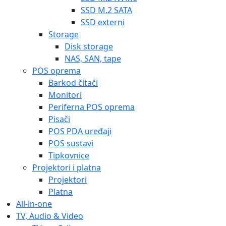
SSD M.2 SATA
SSD externi
Storage
Disk storage
NAS, SAN, tape
POS oprema
Barkod čitači
Monitori
Periferna POS oprema
Pisači
POS PDA uređaji
POS sustavi
Tipkovnice
Projektori i platna
Projektori
Platna
All-in-one
TV, Audio & Video