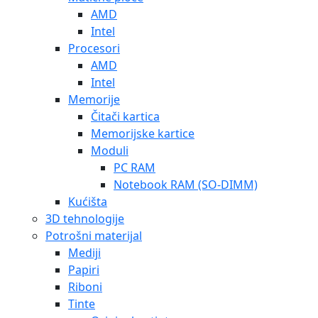
AMD
Intel
Procesori
AMD
Intel
Memorije
Čitači kartica
Memorijske kartice
Moduli
PC RAM
Notebook RAM (SO-DIMM)
Kućišta
3D tehnologije
Potrošni materijal
Mediji
Papiri
Riboni
Tinte