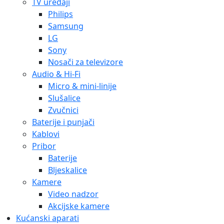
TV uređaji
Philips
Samsung
LG
Sony
Nosači za televizore
Audio & Hi-Fi
Micro & mini-linije
Slušalice
Zvučnici
Baterije i punjači
Kablovi
Pribor
Baterije
Bljeskalice
Kamere
Video nadzor
Akcijske kamere
Kućanski aparati