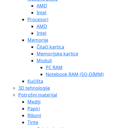
AMD
Intel
Procesori
AMD
Intel
Memorije
Čitači kartica
Memorijske kartice
Moduli
PC RAM
Notebook RAM (SO-DIMM)
Kućišta
3D tehnologije
Potrošni materijal
Mediji
Papiri
Riboni
Tinte