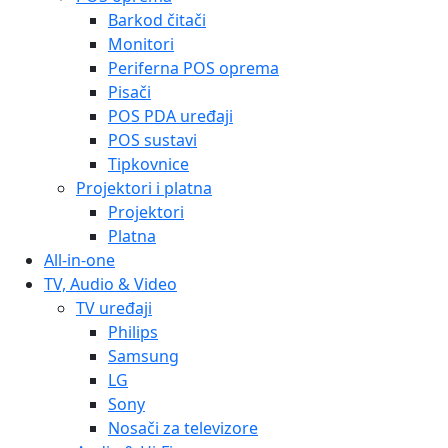
Barkod čitači
Monitori
Periferna POS oprema
Pisači
POS PDA uređaji
POS sustavi
Tipkovnice
Projektori i platna
Projektori
Platna
All-in-one
TV, Audio & Video
TV uređaji
Philips
Samsung
LG
Sony
Nosači za televizore