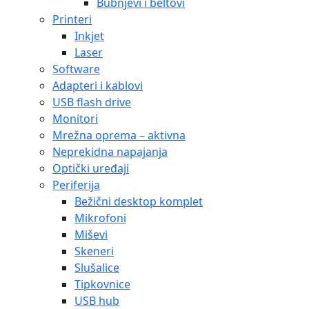
Bubnjevi i beltovi
Printeri
Inkjet
Laser
Software
Adapteri i kablovi
USB flash drive
Monitori
Mrežna oprema – aktivna
Neprekidna napajanja
Optički uređaji
Periferija
Bežični desktop komplet
Mikrofoni
Miševi
Skeneri
Slušalice
Tipkovnice
USB hub