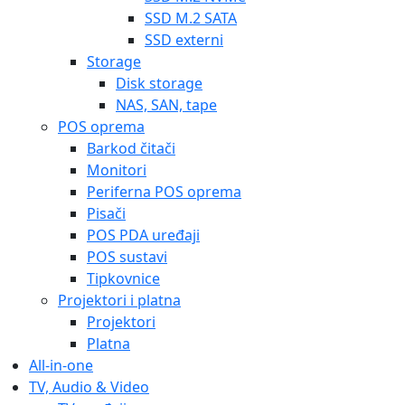
SSD M.2 SATA
SSD externi
Storage
Disk storage
NAS, SAN, tape
POS oprema
Barkod čitači
Monitori
Periferna POS oprema
Pisači
POS PDA uređaji
POS sustavi
Tipkovnice
Projektori i platna
Projektori
Platna
All-in-one
TV, Audio & Video