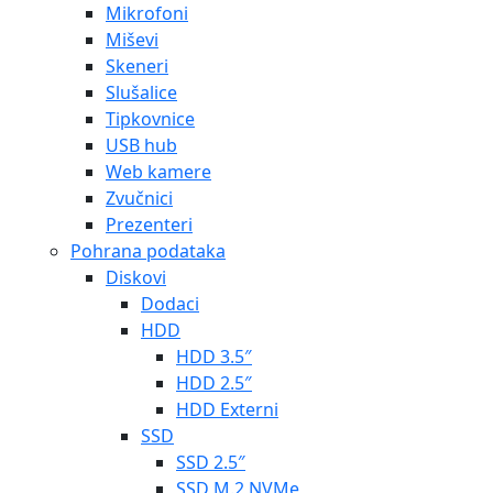
Mikrofoni
Miševi
Skeneri
Slušalice
Tipkovnice
USB hub
Web kamere
Zvučnici
Prezenteri
Pohrana podataka
Diskovi
Dodaci
HDD
HDD 3.5″
HDD 2.5″
HDD Externi
SSD
SSD 2.5″
SSD M.2 NVMe