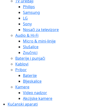
TV uređaji
Philips
Samsung
LG
Sony
Nosači za televizore
Audio & Hi-Fi
Micro & mini-linije
Slušalice
Zvučnici
Baterije i punjači
Kablovi
Pribor
Baterije
Bljeskalice
Kamere
Video nadzor
Akcijske kamere
Kućanski aparati