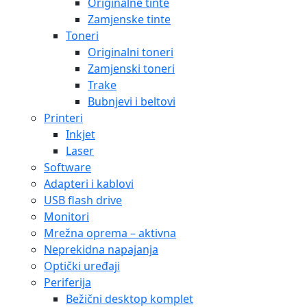
Originalne tinte
Zamjenske tinte
Toneri
Originalni toneri
Zamjenski toneri
Trake
Bubnjevi i beltovi
Printeri
Inkjet
Laser
Software
Adapteri i kablovi
USB flash drive
Monitori
Mrežna oprema – aktivna
Neprekidna napajanja
Optički uređaji
Periferija
Bežični desktop komplet