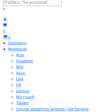
×
0
0
Izdvojeno
Notebook
Acer
Gigabyte
MSI
Asus
Dell
HP
Lenovo
Microsoft
Tableti
Usluge dodatnog jamstva i održavanja