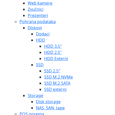
Web kamere
Zvučnici
Prezenteri
Pohrana podataka
Diskovi
Dodaci
HDD
HDD 3.5″
HDD 2.5″
HDD Externi
SSD
SSD 2.5″
SSD M.2 NVMe
SSD M.2 SATA
SSD externi
Storage
Disk storage
NAS, SAN, tape
POS oprema