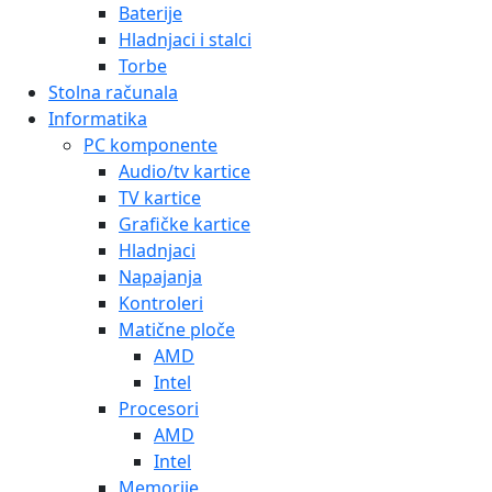
Baterije
Hladnjaci i stalci
Torbe
Stolna računala
Informatika
PC komponente
Audio/tv kartice
TV kartice
Grafičke kartice
Hladnjaci
Napajanja
Kontroleri
Matične ploče
AMD
Intel
Procesori
AMD
Intel
Memorije