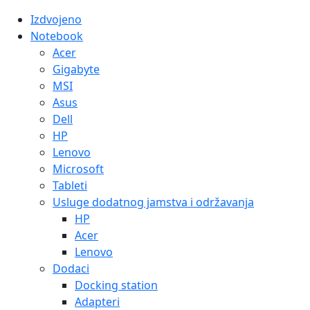
Izdvojeno
Notebook
Acer
Gigabyte
MSI
Asus
Dell
HP
Lenovo
Microsoft
Tableti
Usluge dodatnog jamstva i održavanja
HP
Acer
Lenovo
Dodaci
Docking station
Adapteri