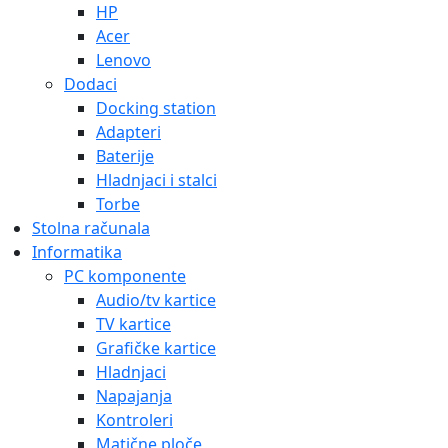
HP
Acer
Lenovo
Dodaci
Docking station
Adapteri
Baterije
Hladnjaci i stalci
Torbe
Stolna računala
Informatika
PC komponente
Audio/tv kartice
TV kartice
Grafičke kartice
Hladnjaci
Napajanja
Kontroleri
Matične ploče