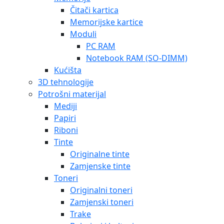
Čitači kartica
Memorijske kartice
Moduli
PC RAM
Notebook RAM (SO-DIMM)
Kućišta
3D tehnologije
Potrošni materijal
Mediji
Papiri
Riboni
Tinte
Originalne tinte
Zamjenske tinte
Toneri
Originalni toneri
Zamjenski toneri
Trake