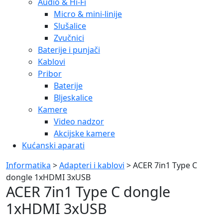
Audio & Hi-Fi
Micro & mini-linije
Slušalice
Zvučnici
Baterije i punjači
Kablovi
Pribor
Baterije
Bljeskalice
Kamere
Video nadzor
Akcijske kamere
Kućanski aparati
Informatika
>
Adapteri i kablovi
> ACER 7in1 Type C
dongle 1xHDMI 3xUSB
ACER 7in1 Type C dongle
1xHDMI 3xUSB