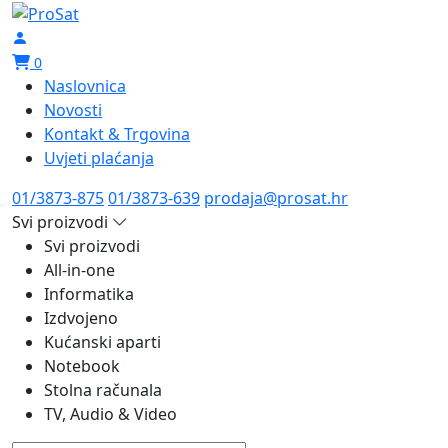
0
Naslovnica
Novosti
Kontakt & Trgovina
Uvjeti plaćanja
01/3873-875
01/3873-639
prodaja@prosat.hr
Svi proizvodi
Svi proizvodi
All-in-one
Informatika
Izdvojeno
Kućanski aparti
Notebook
Stolna računala
TV, Audio & Video