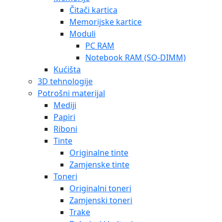
Čitači kartica
Memorijske kartice
Moduli
PC RAM
Notebook RAM (SO-DIMM)
Kućišta
3D tehnologije
Potrošni materijal
Mediji
Papiri
Riboni
Tinte
Originalne tinte
Zamjenske tinte
Toneri
Originalni toneri
Zamjenski toneri
Trake