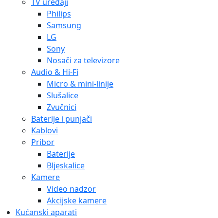
TV uređaji
Philips
Samsung
LG
Sony
Nosači za televizore
Audio & Hi-Fi
Micro & mini-linije
Slušalice
Zvučnici
Baterije i punjači
Kablovi
Pribor
Baterije
Bljeskalice
Kamere
Video nadzor
Akcijske kamere
Kućanski aparati