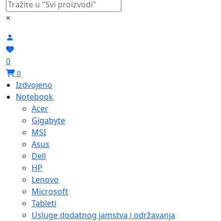
×
0
0
Izdvojeno
Notebook
Acer
Gigabyte
MSI
Asus
Dell
HP
Lenovo
Microsoft
Tableti
Usluge dodatnog jamstva i održavanja