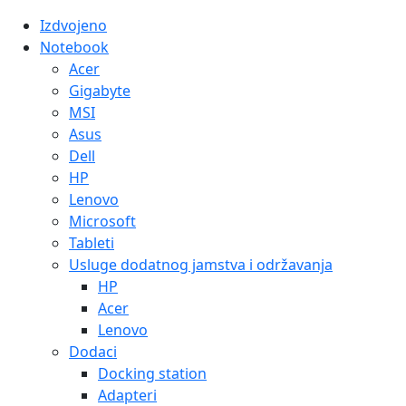
Izdvojeno
Notebook
Acer
Gigabyte
MSI
Asus
Dell
HP
Lenovo
Microsoft
Tableti
Usluge dodatnog jamstva i održavanja
HP
Acer
Lenovo
Dodaci
Docking station
Adapteri