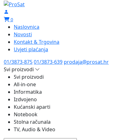
0
Naslovnica
Novosti
Kontakt & Trgovina
Uvjeti plaćanja
01/3873-875
01/3873-639
prodaja@prosat.hr
Svi proizvodi
Svi proizvodi
All-in-one
Informatika
Izdvojeno
Kućanski aparti
Notebook
Stolna računala
TV, Audio & Video