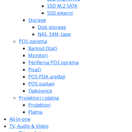
SSD M.2 SATA
SSD externi
Storage
Disk storage
NAS, SAN, tape
POS oprema
Barkod čitači
Monitori
Periferna POS oprema
Pisači
POS PDA uređaji
POS sustavi
Tipkovnice
Projektori i platna
Projektori
Platna
All-in-one
TV, Audio & Video