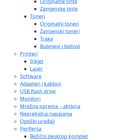
Originalne tinte
Zamjenske tinte
Toneri
Originalni toneri
Zamjenski toneri
Trake
Bubnjevi i beltovi
Printeri
Inkjet
Laser
Software
Adapteri i kablovi
USB flash drive
Monitori
Mrežna oprema – aktivna
Neprekidna napajanja
Optički uređaji
Periferija
Bežični desktop komplet