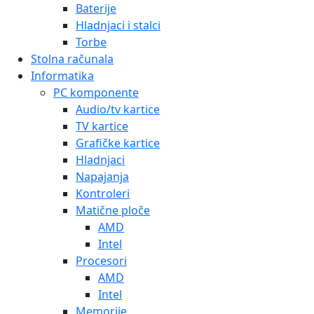
Baterije
Hladnjaci i stalci
Torbe
Stolna računala
Informatika
PC komponente
Audio/tv kartice
TV kartice
Grafičke kartice
Hladnjaci
Napajanja
Kontroleri
Matične ploče
AMD
Intel
Procesori
AMD
Intel
Memorije