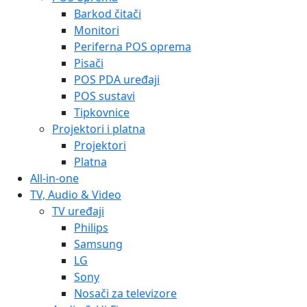
Barkod čitači
Monitori
Periferna POS oprema
Pisači
POS PDA uređaji
POS sustavi
Tipkovnice
Projektori i platna
Projektori
Platna
All-in-one
TV, Audio & Video
TV uređaji
Philips
Samsung
LG
Sony
Nosači za televizore