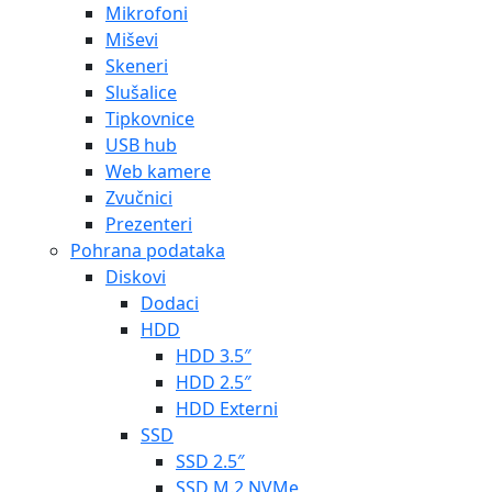
Mikrofoni
Miševi
Skeneri
Slušalice
Tipkovnice
USB hub
Web kamere
Zvučnici
Prezenteri
Pohrana podataka
Diskovi
Dodaci
HDD
HDD 3.5″
HDD 2.5″
HDD Externi
SSD
SSD 2.5″
SSD M.2 NVMe