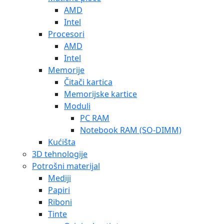
AMD
Intel
Procesori
AMD
Intel
Memorije
Čitači kartica
Memorijske kartice
Moduli
PC RAM
Notebook RAM (SO-DIMM)
Kućišta
3D tehnologije
Potrošni materijal
Mediji
Papiri
Riboni
Tinte