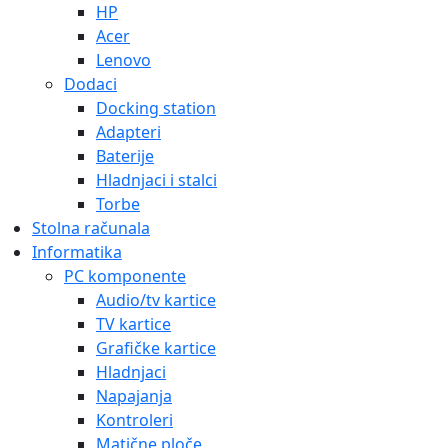
HP
Acer
Lenovo
Dodaci
Docking station
Adapteri
Baterije
Hladnjaci i stalci
Torbe
Stolna računala
Informatika
PC komponente
Audio/tv kartice
TV kartice
Grafičke kartice
Hladnjaci
Napajanja
Kontroleri
Matične ploče