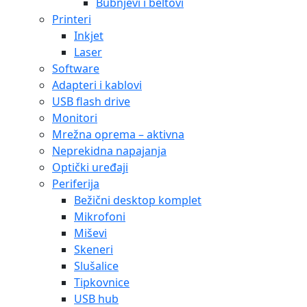
Bubnjevi i beltovi
Printeri
Inkjet
Laser
Software
Adapteri i kablovi
USB flash drive
Monitori
Mrežna oprema – aktivna
Neprekidna napajanja
Optički uređaji
Periferija
Bežični desktop komplet
Mikrofoni
Miševi
Skeneri
Slušalice
Tipkovnice
USB hub