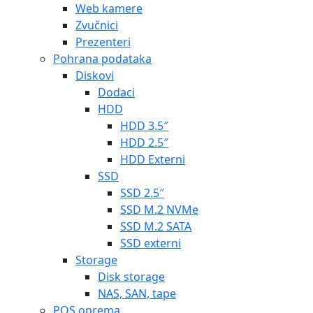
Web kamere
Zvučnici
Prezenteri
Pohrana podataka
Diskovi
Dodaci
HDD
HDD 3.5″
HDD 2.5″
HDD Externi
SSD
SSD 2.5″
SSD M.2 NVMe
SSD M.2 SATA
SSD externi
Storage
Disk storage
NAS, SAN, tape
POS oprema