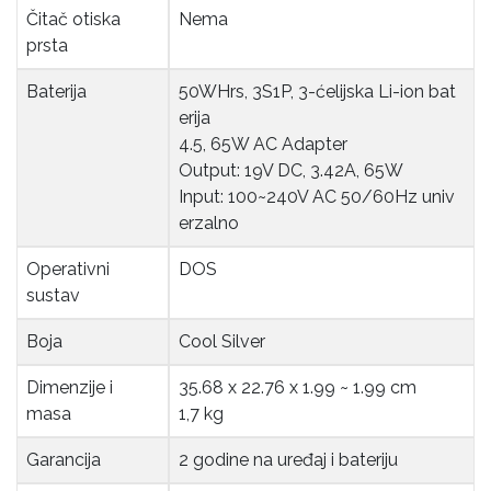
Čitač otiska 
Nema
prsta
Baterija
50WHrs, 3S1P, 3-ćelijska Li-ion bat
erija
4.5, 65W AC Adapter
Output: 19V DC, 3.42A, 65W
Input: 100~240V AC 50/60Hz univ
erzalno
Operativni 
DOS
sustav
Boja
Cool Silver
Dimenzije i 
35.68 x 22.76 x 1.99 ~ 1.99 cm
masa
1,7 kg
Garancija
2 godine na uređaj i bateriju