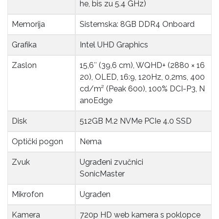
he, bis zu 5.4 GHz)
Memorija
Sistemska: 8GB DDR4 Onboard
Grafika
Intel UHD Graphics
Zaslon
15,6″ (39,6 cm), WQHD+ (2880 × 16
20), OLED, 16:9, 120Hz, 0,2ms, 400
cd/m² (Peak 600), 100% DCI-P3, N
anoEdge
Disk
512GB M.2 NVMe PCIe 4.0 SSD
Optički pogon
Nema
Zvuk
Ugrađeni zvučnici
SonicMaster
Mikrofon
Ugrađen
Kamera
720p HD web kamera s poklopce