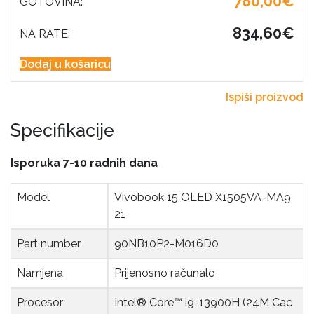
780,00€
GOTOVINA:
834,60€
NA RATE:
Dodaj u košaricu
Ispiši proizvod
Specifikacije
Isporuka 7-10 radnih dana
Model
Vivobook 15 OLED X1505VA-MA9
21
Part number
90NB10P2-M016D0
Namjena
Prijenosno računalo
Procesor
Intel® Core™ i9-13900H (24M Cac