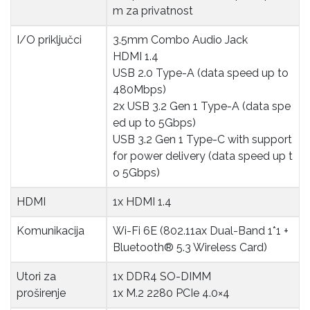
m za privatnost
I/O priključci
3.5mm Combo Audio Jack
HDMI 1.4
USB 2.0 Type-A (data speed up to
480Mbps)
2x USB 3.2 Gen 1 Type-A (data spe
ed up to 5Gbps)
USB 3.2 Gen 1 Type-C with support
for power delivery (data speed up t
o 5Gbps)
HDMI
1x HDMI 1.4
Komunikacija
Wi-Fi 6E (802.11ax Dual-Band 1*1 +
Bluetooth® 5.3 Wireless Card)
Utori za 
1x DDR4 SO-DIMM
proširenje
1x M.2 2280 PCIe 4.0×4