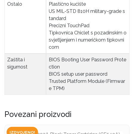
Ostalo
Plastično kućište
US MIL-STD 810H military-grade s
tandard
Precizni TouchPad
Tipkovnica Chiclet s pozadinskim o
svjetljenjem i numeričkom tipkovni
com
Zaštita i 
BIOS Booting User Password Prote
sigurnost
ction
BIOS setup user password
Trusted Platform Module (Firmwar
e TPM)
Povezani proizvodi
IZDVOJENO!