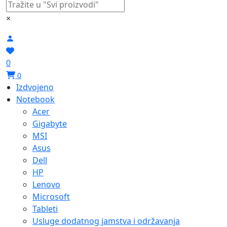
×
0
0
Izdvojeno
Notebook
Acer
Gigabyte
MSI
Asus
Dell
HP
Lenovo
Microsoft
Tableti
Usluge dodatnog jamstva i održavanja