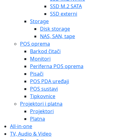
SSD M.2 SATA
SSD externi
Storage
Disk storage
NAS, SAN, tape
POS oprema
Barkod čitači
Monitori
Periferna POS oprema
Pisači
POS PDA uređaji
POS sustavi
Tipkovnice
Projektori i platna
Projektori
Platna
All-in-one
TV, Audio & Video