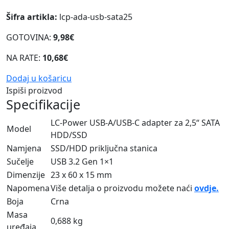
Šifra artikla:
lcp-ada-usb-sata25
GOTOVINA:
9,98€
NA RATE:
10,68€
Dodaj u košaricu
Ispiši proizvod
Specifikacije
LC-Power USB-A/USB-C adapter za 2,5“ SATA
Model
HDD/SSD
Namjena
SSD/HDD priključna stanica
Sučelje
USB 3.2 Gen 1×1
Dimenzije
23 x 60 x 15 mm
Napomena
Više detalja o proizvodu možete naći
ovdje.
Boja
Crna
Masa
0,688 kg
uređaja