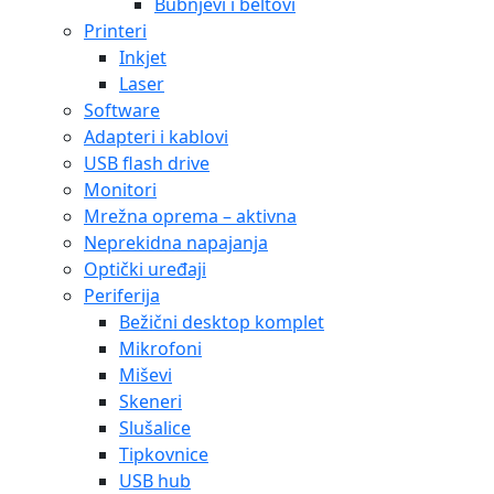
Bubnjevi i beltovi
Printeri
Inkjet
Laser
Software
Adapteri i kablovi
USB flash drive
Monitori
Mrežna oprema – aktivna
Neprekidna napajanja
Optički uređaji
Periferija
Bežični desktop komplet
Mikrofoni
Miševi
Skeneri
Slušalice
Tipkovnice
USB hub