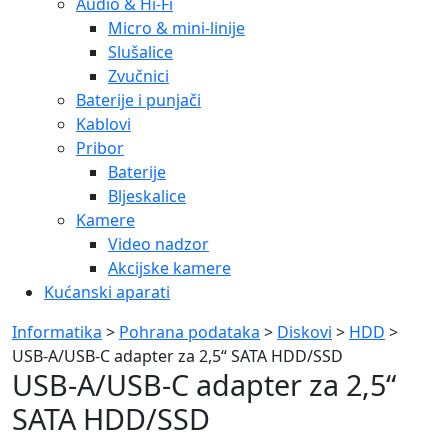
Audio & Hi-Fi
Micro & mini-linije
Slušalice
Zvučnici
Baterije i punjači
Kablovi
Pribor
Baterije
Bljeskalice
Kamere
Video nadzor
Akcijske kamere
Kućanski aparati
Informatika
>
Pohrana podataka
>
Diskovi
>
HDD
>
USB-A/USB-C adapter za 2,5“ SATA HDD/SSD
USB-A/USB-C adapter za 2,5“
SATA HDD/SSD