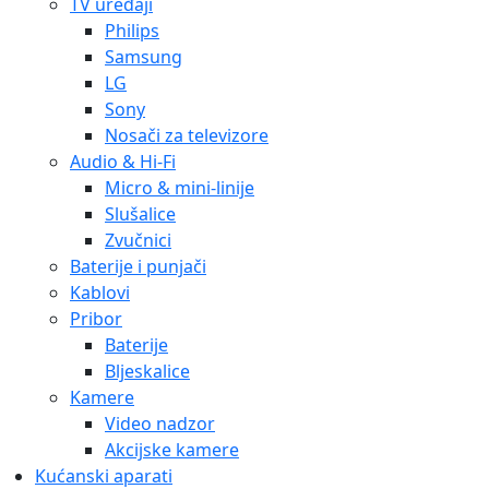
TV uređaji
Philips
Samsung
LG
Sony
Nosači za televizore
Audio & Hi-Fi
Micro & mini-linije
Slušalice
Zvučnici
Baterije i punjači
Kablovi
Pribor
Baterije
Bljeskalice
Kamere
Video nadzor
Akcijske kamere
Kućanski aparati