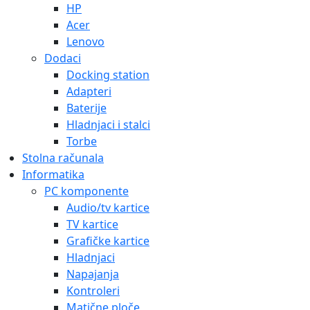
HP
Acer
Lenovo
Dodaci
Docking station
Adapteri
Baterije
Hladnjaci i stalci
Torbe
Stolna računala
Informatika
PC komponente
Audio/tv kartice
TV kartice
Grafičke kartice
Hladnjaci
Napajanja
Kontroleri
Matične ploče