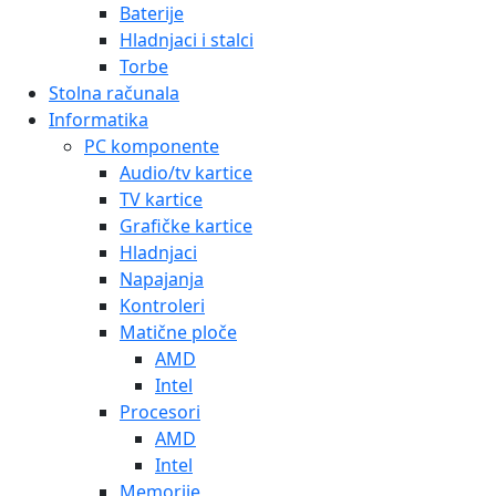
Baterije
Hladnjaci i stalci
Torbe
Stolna računala
Informatika
PC komponente
Audio/tv kartice
TV kartice
Grafičke kartice
Hladnjaci
Napajanja
Kontroleri
Matične ploče
AMD
Intel
Procesori
AMD
Intel
Memorije