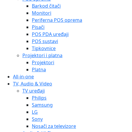
Barkod čitači
Monitori
Periferna POS oprema
Pisači
POS PDA uređaji
POS sustavi
Tipkovnice
Projektori i platna
Projektori
Platna
All-in-one
TV, Audio & Video
TV uređaji
Philips
Samsung
LG
Sony
Nosači za televizore