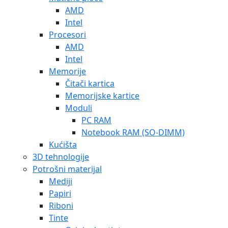
AMD
Intel
Procesori
AMD
Intel
Memorije
Čitači kartica
Memorijske kartice
Moduli
PC RAM
Notebook RAM (SO-DIMM)
Kućišta
3D tehnologije
Potrošni materijal
Mediji
Papiri
Riboni
Tinte