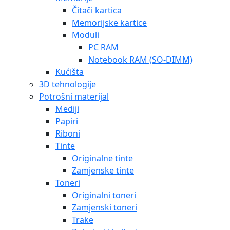
Čitači kartica
Memorijske kartice
Moduli
PC RAM
Notebook RAM (SO-DIMM)
Kućišta
3D tehnologije
Potrošni materijal
Mediji
Papiri
Riboni
Tinte
Originalne tinte
Zamjenske tinte
Toneri
Originalni toneri
Zamjenski toneri
Trake