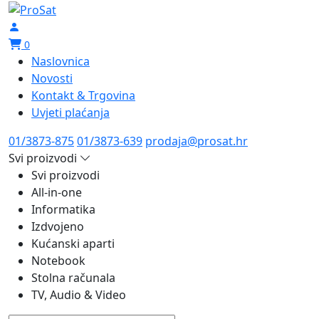
0
Naslovnica
Novosti
Kontakt & Trgovina
Uvjeti plaćanja
01/3873-875
01/3873-639
prodaja@prosat.hr
Svi proizvodi
Svi proizvodi
All-in-one
Informatika
Izdvojeno
Kućanski aparti
Notebook
Stolna računala
TV, Audio & Video