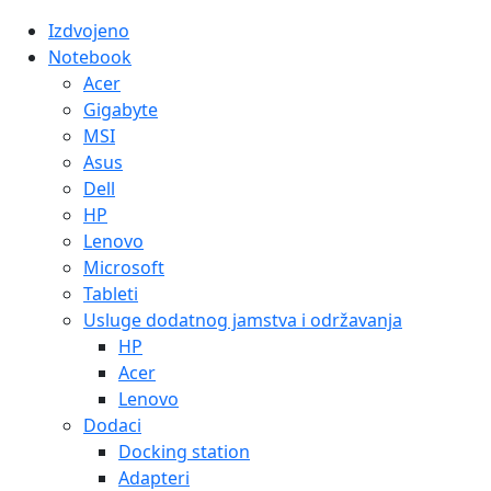
Izdvojeno
Notebook
Acer
Gigabyte
MSI
Asus
Dell
HP
Lenovo
Microsoft
Tableti
Usluge dodatnog jamstva i održavanja
HP
Acer
Lenovo
Dodaci
Docking station
Adapteri