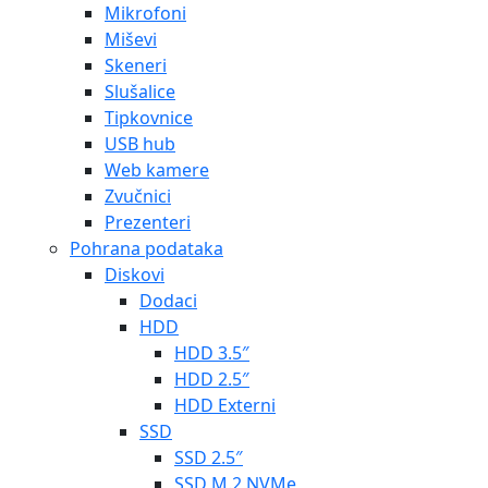
Mikrofoni
Miševi
Skeneri
Slušalice
Tipkovnice
USB hub
Web kamere
Zvučnici
Prezenteri
Pohrana podataka
Diskovi
Dodaci
HDD
HDD 3.5″
HDD 2.5″
HDD Externi
SSD
SSD 2.5″
SSD M.2 NVMe