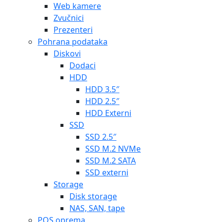
Web kamere
Zvučnici
Prezenteri
Pohrana podataka
Diskovi
Dodaci
HDD
HDD 3.5″
HDD 2.5″
HDD Externi
SSD
SSD 2.5″
SSD M.2 NVMe
SSD M.2 SATA
SSD externi
Storage
Disk storage
NAS, SAN, tape
POS oprema