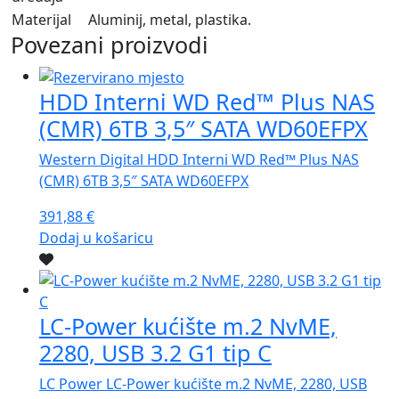
Materijal
Aluminij, metal, plastika.
Povezani proizvodi
HDD Interni WD Red™ Plus NAS
(CMR) 6TB 3,5″ SATA WD60EFPX
Western Digital HDD Interni WD Red™ Plus NAS
(CMR) 6TB 3,5″ SATA WD60EFPX
391,88
€
Dodaj u košaricu
LC-Power kućište m.2 NvME,
2280, USB 3.2 G1 tip C
LC Power LC-Power kućište m.2 NvME, 2280, USB