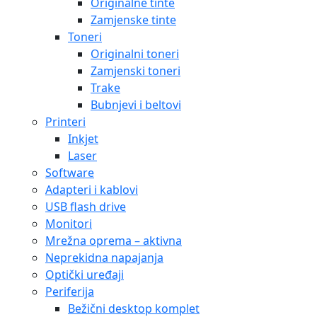
Originalne tinte
Zamjenske tinte
Toneri
Originalni toneri
Zamjenski toneri
Trake
Bubnjevi i beltovi
Printeri
Inkjet
Laser
Software
Adapteri i kablovi
USB flash drive
Monitori
Mrežna oprema – aktivna
Neprekidna napajanja
Optički uređaji
Periferija
Bežični desktop komplet