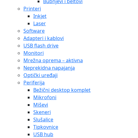
Bubnjevi i beltovi
Printeri
Inkjet
Laser
Software
Adapteri i kablovi
USB flash drive
Monitori
Mrežna oprema – aktivna
Neprekidna napajanja
Optički uređaji
Periferija
Bežični desktop komplet
Mikrofoni
Miševi
Skeneri
Slušalice
Tipkovnice
USB hub