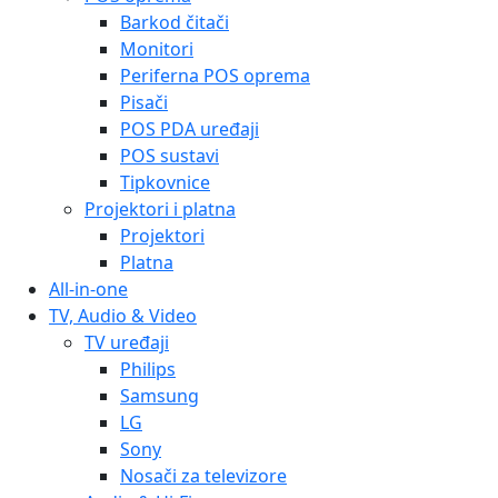
Barkod čitači
Monitori
Periferna POS oprema
Pisači
POS PDA uređaji
POS sustavi
Tipkovnice
Projektori i platna
Projektori
Platna
All-in-one
TV, Audio & Video
TV uređaji
Philips
Samsung
LG
Sony
Nosači za televizore