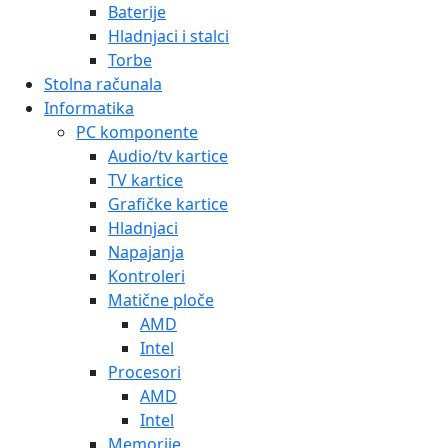
Baterije
Hladnjaci i stalci
Torbe
Stolna računala
Informatika
PC komponente
Audio/tv kartice
TV kartice
Grafičke kartice
Hladnjaci
Napajanja
Kontroleri
Matične ploče
AMD
Intel
Procesori
AMD
Intel
Memorije