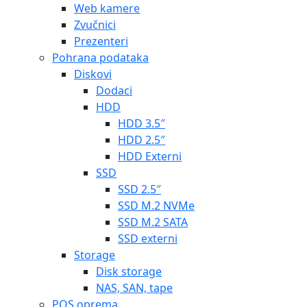
Web kamere
Zvučnici
Prezenteri
Pohrana podataka
Diskovi
Dodaci
HDD
HDD 3.5″
HDD 2.5″
HDD Externi
SSD
SSD 2.5″
SSD M.2 NVMe
SSD M.2 SATA
SSD externi
Storage
Disk storage
NAS, SAN, tape
POS oprema