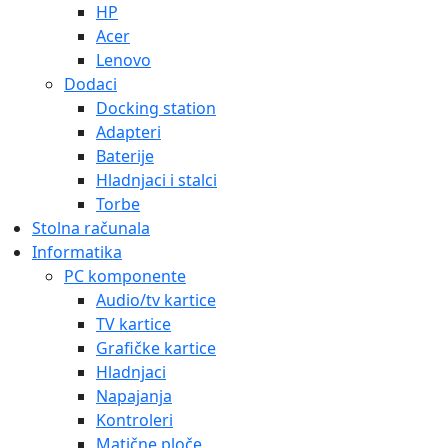
HP
Acer
Lenovo
Dodaci
Docking station
Adapteri
Baterije
Hladnjaci i stalci
Torbe
Stolna računala
Informatika
PC komponente
Audio/tv kartice
TV kartice
Grafičke kartice
Hladnjaci
Napajanja
Kontroleri
Matične ploče