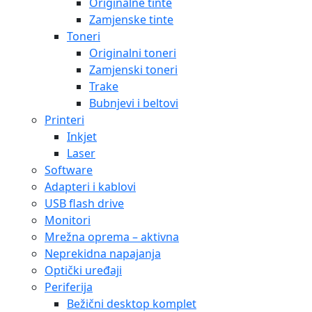
Originalne tinte
Zamjenske tinte
Toneri
Originalni toneri
Zamjenski toneri
Trake
Bubnjevi i beltovi
Printeri
Inkjet
Laser
Software
Adapteri i kablovi
USB flash drive
Monitori
Mrežna oprema – aktivna
Neprekidna napajanja
Optički uređaji
Periferija
Bežični desktop komplet