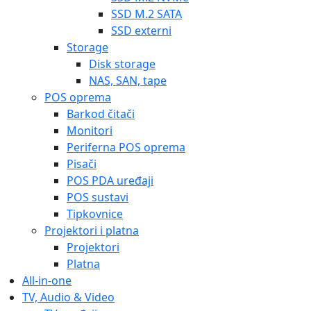
SSD M.2 SATA
SSD externi
Storage
Disk storage
NAS, SAN, tape
POS oprema
Barkod čitači
Monitori
Periferna POS oprema
Pisači
POS PDA uređaji
POS sustavi
Tipkovnice
Projektori i platna
Projektori
Platna
All-in-one
TV, Audio & Video