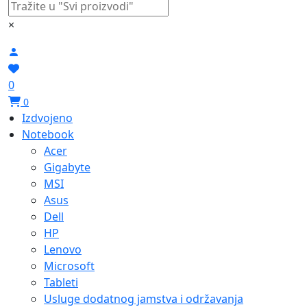
×
0
0
Izdvojeno
Notebook
Acer
Gigabyte
MSI
Asus
Dell
HP
Lenovo
Microsoft
Tableti
Usluge dodatnog jamstva i održavanja