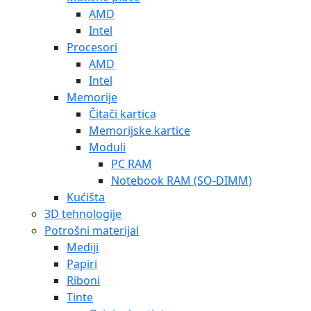
AMD
Intel
Procesori
AMD
Intel
Memorije
Čitači kartica
Memorijske kartice
Moduli
PC RAM
Notebook RAM (SO-DIMM)
Kućišta
3D tehnologije
Potrošni materijal
Mediji
Papiri
Riboni
Tinte