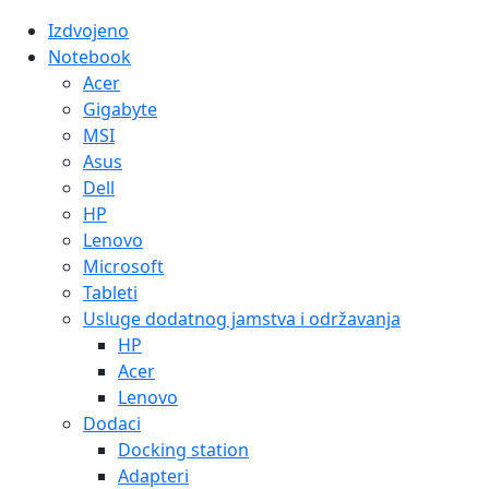
Izdvojeno
Notebook
Acer
Gigabyte
MSI
Asus
Dell
HP
Lenovo
Microsoft
Tableti
Usluge dodatnog jamstva i održavanja
HP
Acer
Lenovo
Dodaci
Docking station
Adapteri