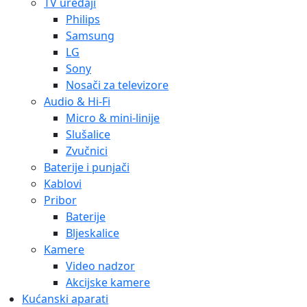
TV uređaji
Philips
Samsung
LG
Sony
Nosači za televizore
Audio & Hi-Fi
Micro & mini-linije
Slušalice
Zvučnici
Baterije i punjači
Kablovi
Pribor
Baterije
Bljeskalice
Kamere
Video nadzor
Akcijske kamere
Kućanski aparati