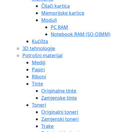
Čitači kartica
Memorijske kartice
Moduli
PC RAM
Notebook RAM (SO-DIMM)
Kućišta
3D tehnologije
Potrošni materijal
Mediji
Papiri
Riboni
Tinte
Originalne tinte
Zamjenske tinte
Toneri
Originalni toneri
Zamjenski toneri
Trake