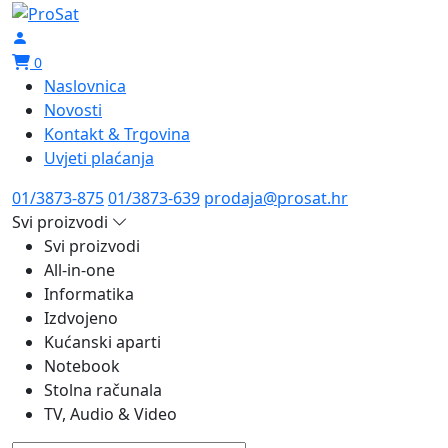
0
Naslovnica
Novosti
Kontakt & Trgovina
Uvjeti plaćanja
01/3873-875
01/3873-639
prodaja@prosat.hr
Svi proizvodi
Svi proizvodi
All-in-one
Informatika
Izdvojeno
Kućanski aparti
Notebook
Stolna računala
TV, Audio & Video