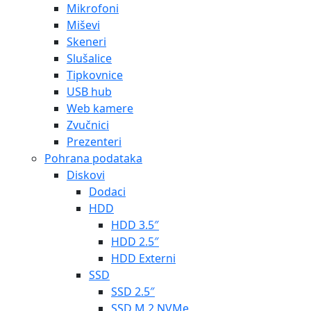
Mikrofoni
Miševi
Skeneri
Slušalice
Tipkovnice
USB hub
Web kamere
Zvučnici
Prezenteri
Pohrana podataka
Diskovi
Dodaci
HDD
HDD 3.5″
HDD 2.5″
HDD Externi
SSD
SSD 2.5″
SSD M.2 NVMe