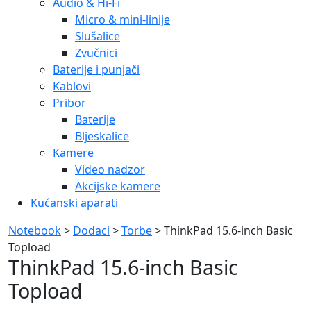
Audio & Hi-Fi
Micro & mini-linije
Slušalice
Zvučnici
Baterije i punjači
Kablovi
Pribor
Baterije
Bljeskalice
Kamere
Video nadzor
Akcijske kamere
Kućanski aparati
Notebook
>
Dodaci
>
Torbe
> ThinkPad 15.6-inch Basic
Topload
ThinkPad 15.6-inch Basic
Topload