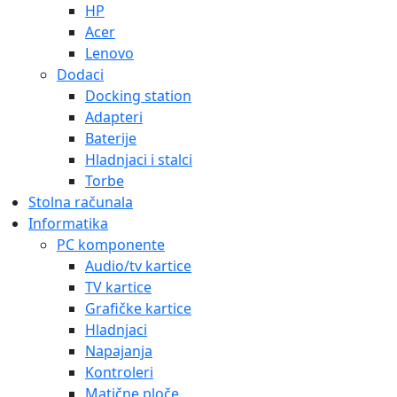
HP
Acer
Lenovo
Dodaci
Docking station
Adapteri
Baterije
Hladnjaci i stalci
Torbe
Stolna računala
Informatika
PC komponente
Audio/tv kartice
TV kartice
Grafičke kartice
Hladnjaci
Napajanja
Kontroleri
Matične ploče