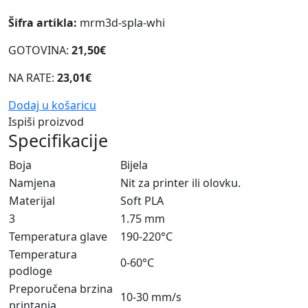
Šifra artikla:
mrm3d-spla-whi
GOTOVINA:
21,50€
NA RATE:
23,01€
Dodaj u košaricu
Ispiši proizvod
Specifikacije
Boja
Bijela
Namjena
Nit za printer ili olovku.
Materijal
Soft PLA
3
1.75 mm
Temperatura glave
190-220°C
Temperatura
0-60°C
podloge
Preporučena brzina
10-30 mm/s
printanja