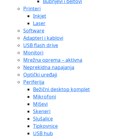
Bubnjevi i beltovi
Printeri
Inkjet
Laser
Software
Adapteri i kablovi
USB flash drive
Monitori
Mrežna oprema – aktivna
Neprekidna napajanja
Optički uređaji
Periferija
Bežični desktop komplet
Mikrofoni
Miševi
Skeneri
Slušalice
Tipkovnice
USB hub