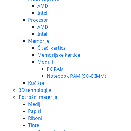
AMD
Intel
Procesori
AMD
Intel
Memorije
Čitači kartica
Memorijske kartice
Moduli
PC RAM
Notebook RAM (SO-DIMM)
Kućišta
3D tehnologije
Potrošni materijal
Mediji
Papiri
Riboni
Tinte