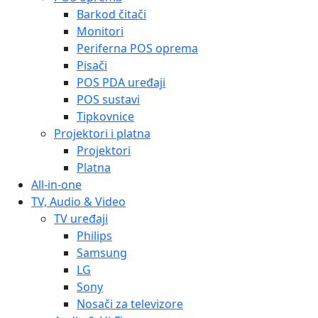
Barkod čitači
Monitori
Periferna POS oprema
Pisači
POS PDA uređaji
POS sustavi
Tipkovnice
Projektori i platna
Projektori
Platna
All-in-one
TV, Audio & Video
TV uređaji
Philips
Samsung
LG
Sony
Nosači za televizore