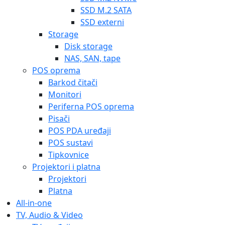
SSD M.2 SATA
SSD externi
Storage
Disk storage
NAS, SAN, tape
POS oprema
Barkod čitači
Monitori
Periferna POS oprema
Pisači
POS PDA uređaji
POS sustavi
Tipkovnice
Projektori i platna
Projektori
Platna
All-in-one
TV, Audio & Video