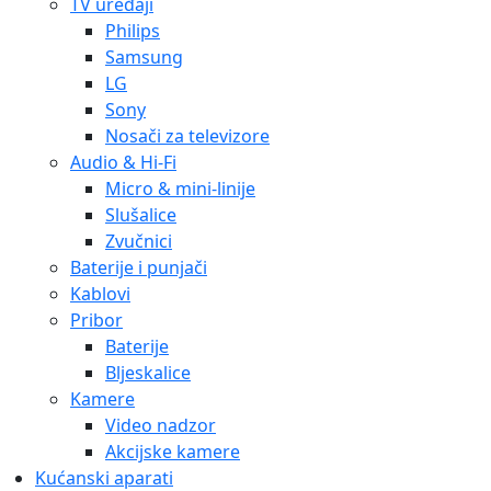
TV uređaji
Philips
Samsung
LG
Sony
Nosači za televizore
Audio & Hi-Fi
Micro & mini-linije
Slušalice
Zvučnici
Baterije i punjači
Kablovi
Pribor
Baterije
Bljeskalice
Kamere
Video nadzor
Akcijske kamere
Kućanski aparati