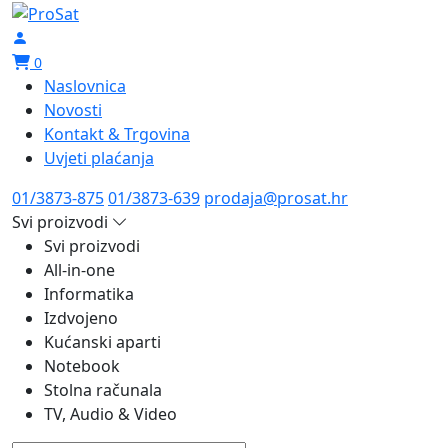
0
Naslovnica
Novosti
Kontakt & Trgovina
Uvjeti plaćanja
01/3873-875
01/3873-639
prodaja@prosat.hr
Svi proizvodi
Svi proizvodi
All-in-one
Informatika
Izdvojeno
Kućanski aparti
Notebook
Stolna računala
TV, Audio & Video