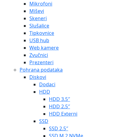
Mikrofoni
Miševi
Skeneri
Slušalice
Tipkovnice
USB hub
Web kamere
Zvučnici
Prezenteri
Pohrana podataka
Diskovi
Dodaci
HDD
HDD 3.5″
HDD 2.5″
HDD Externi
SSD
SSD 2.5″
SSD M.2 NVMe