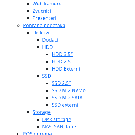
Web kamere
Zvučnici
Prezenteri
Pohrana podataka
Diskovi
Dodaci
HDD
HDD 3.5″
HDD 2.5″
HDD Externi
SSD
SSD 2.5″
SSD M.2 NVMe
SSD M.2 SATA
SSD externi
Storage
Disk storage
NAS, SAN, tape
POS oprema