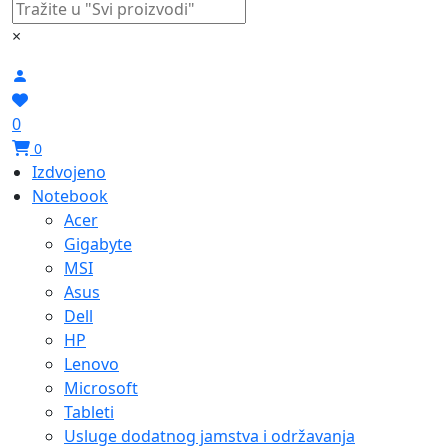
×
0
0
Izdvojeno
Notebook
Acer
Gigabyte
MSI
Asus
Dell
HP
Lenovo
Microsoft
Tableti
Usluge dodatnog jamstva i održavanja