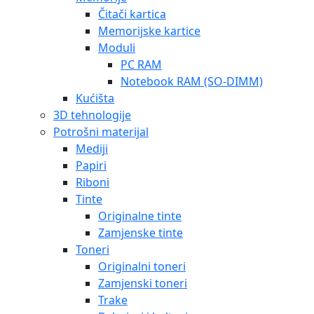
Čitači kartica
Memorijske kartice
Moduli
PC RAM
Notebook RAM (SO-DIMM)
Kućišta
3D tehnologije
Potrošni materijal
Mediji
Papiri
Riboni
Tinte
Originalne tinte
Zamjenske tinte
Toneri
Originalni toneri
Zamjenski toneri
Trake