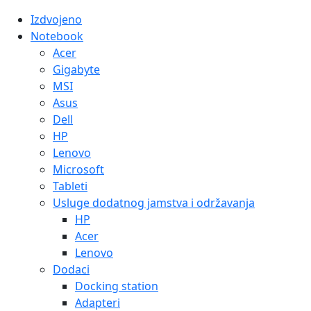
Izdvojeno
Notebook
Acer
Gigabyte
MSI
Asus
Dell
HP
Lenovo
Microsoft
Tableti
Usluge dodatnog jamstva i održavanja
HP
Acer
Lenovo
Dodaci
Docking station
Adapteri