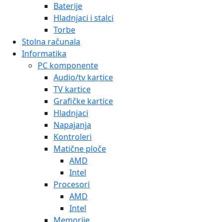
Baterije
Hladnjaci i stalci
Torbe
Stolna računala
Informatika
PC komponente
Audio/tv kartice
TV kartice
Grafičke kartice
Hladnjaci
Napajanja
Kontroleri
Matične ploče
AMD
Intel
Procesori
AMD
Intel
Memorije