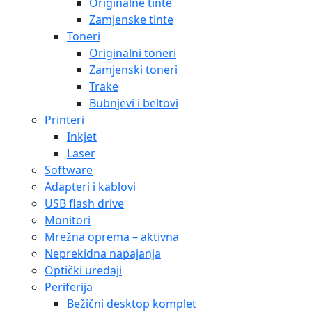
Originalne tinte
Zamjenske tinte
Toneri
Originalni toneri
Zamjenski toneri
Trake
Bubnjevi i beltovi
Printeri
Inkjet
Laser
Software
Adapteri i kablovi
USB flash drive
Monitori
Mrežna oprema – aktivna
Neprekidna napajanja
Optički uređaji
Periferija
Bežični desktop komplet