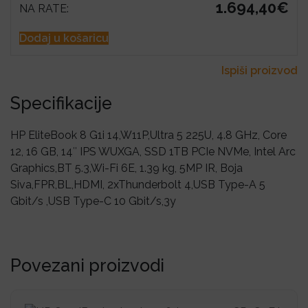
1.694,40€
NA RATE:
Dodaj u košaricu
Ispiši proizvod
Specifikacije
HP EliteBook 8 G1i 14,W11P,Ultra 5 225U, 4.8 GHz, Core
12, 16 GB, 14″ IPS WUXGA, SSD 1TB PCIe NVMe, Intel Arc
Graphics,BT 5.3,Wi-Fi 6E, 1.39 kg, 5MP IR, Boja
Siva,FPR,BL,HDMI, 2xThunderbolt 4,USB Type-A 5
Gbit/s ,USB Type-C 10 Gbit/s,3y
Povezani proizvodi