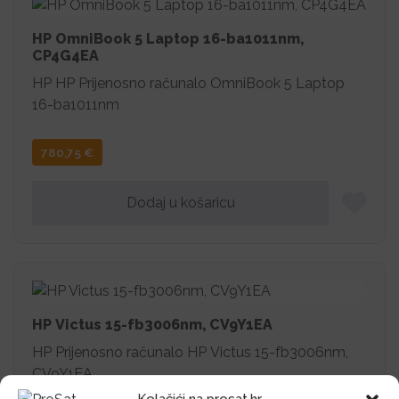
HP OmniBook 5 Laptop 16-ba1011nm,
CP4G4EA
HP HP Prijenosno računalo OmniBook 5 Laptop
16-ba1011nm
780,75
€
Dodaj u košaricu
HP Victus 15-fb3006nm, CV9Y1EA
HP Prijenosno računalo HP Victus 15-fb3006nm,
CV9Y1EA