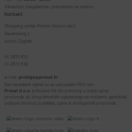
Viknedom, blagdanima i praznicima ne radimo.
Kontakt
Shopping centar Prečko (istočni ulaz),
Slavenskog 1,
10000 Zagreb
01 3873 875
01 3873 639
e-mail:
prodaja@prosat.hr
Sve navedene cijene su sa uračunatim PDV-om.
Prosat d.o.o.
pokušava biti što precizniji u izradi opisa
proizvoda, ali zbog tehničkih ograničenja ne možemo garantirati
potpunu točnost podataka, opisa ili dostupnosti proizvoda.