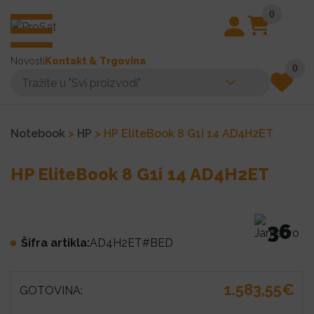
0
Novosti
Kontakt & Trgovina
0
Notebook
>
HP
> HP EliteBook 8 G1i 14 AD4H2ET
HP EliteBook 8 G1i 14 AD4H2ET
36
Šifra artikla:
AD4H2ET#BED
1.583,55€
GOTOVINA: