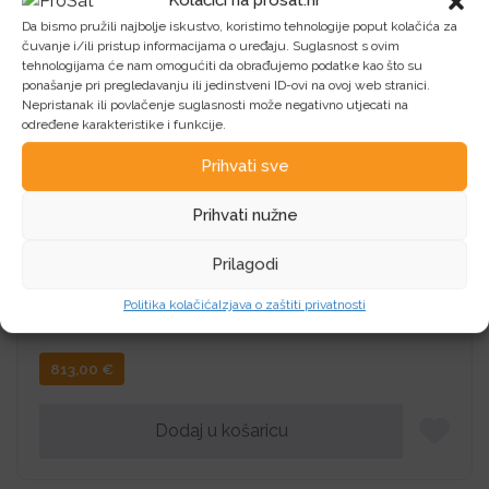
Kolačići na prosat.hr
1.365,53
€
Da bismo pružili najbolje iskustvo, koristimo tehnologije poput kolačića za
čuvanje i/ili pristup informacijama o uređaju. Suglasnost s ovim
tehnologijama će nam omogućiti da obrađujemo podatke kao što su
ponašanje pri pregledavanju ili jedinstveni ID-ovi na ovoj web stranici.
Dodaj u košaricu
Nepristanak ili povlačenje suglasnosti može negativno utjecati na
određene karakteristike i funkcije.
Prihvati sve
IZDVOJENO!
Prihvati nužne
HP ProBook 4 G1iR 16 B39ZJAT
Prilagodi
DOS, Intel Core 5 -1334U,4.6 GHz,Core 10,16
GB,16″ IPS AG WUXGA,SSD 1TB PCIe NVMe, Intel
Politika kolačića
Izjava o zaštiti privatnosti
Iris Xe
813,00
€
Dodaj u košaricu