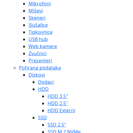
Mikrofoni
Miševi
Skeneri
Slušalice
Tipkovnice
USB hub
Web kamere
Zvučnici
Prezenteri
Pohrana podataka
Diskovi
Dodaci
HDD
HDD 3.5″
HDD 2.5″
HDD Externi
SSD
SSD 2.5″
SSD M.2 NVMe