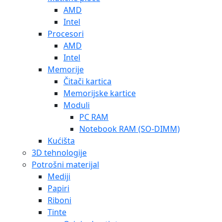
AMD
Intel
Procesori
AMD
Intel
Memorije
Čitači kartica
Memorijske kartice
Moduli
PC RAM
Notebook RAM (SO-DIMM)
Kućišta
3D tehnologije
Potrošni materijal
Mediji
Papiri
Riboni
Tinte