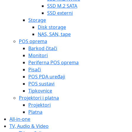
SSD M.2 SATA
SSD externi
Storage
Disk storage
NAS, SAN, tape
POS oprema
Barkod čitači
Monitori
Periferna POS oprema
Pisači
POS PDA uređaji
POS sustavi
Tipkovnice
Projektori i platna
Projektori
Platna
All-in-one
TV, Audio & Video