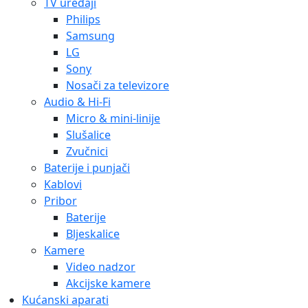
TV uređaji
Philips
Samsung
LG
Sony
Nosači za televizore
Audio & Hi-Fi
Micro & mini-linije
Slušalice
Zvučnici
Baterije i punjači
Kablovi
Pribor
Baterije
Bljeskalice
Kamere
Video nadzor
Akcijske kamere
Kućanski aparati