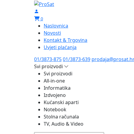
0
Naslovnica
Novosti
Kontakt & Trgovina
Uvjeti plaćanja
01/3873-875
01/3873-639
prodaja@prosat.h
Svi proizvodi
Svi proizvodi
All-in-one
Informatika
Izdvojeno
Kućanski aparti
Notebook
Stolna računala
TV, Audio & Video