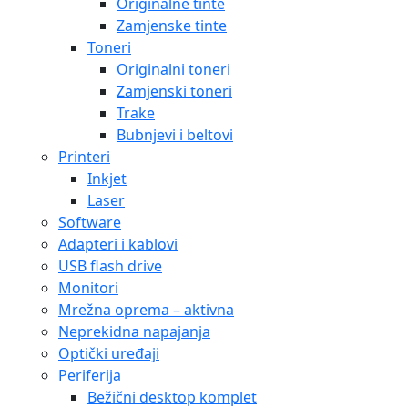
Originalne tinte
Zamjenske tinte
Toneri
Originalni toneri
Zamjenski toneri
Trake
Bubnjevi i beltovi
Printeri
Inkjet
Laser
Software
Adapteri i kablovi
USB flash drive
Monitori
Mrežna oprema – aktivna
Neprekidna napajanja
Optički uređaji
Periferija
Bežični desktop komplet