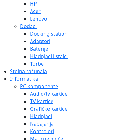
HP
Acer
Lenovo
Dodaci
Docking station
Adapteri
Baterije
Hladnjaci i stalci
Torbe
Stolna računala
Informatika
PC komponente
Audio/tv kartice
TV kartice
Grafičke kartice
Hladnjaci
Napajanja
Kontroleri
Matične ploče