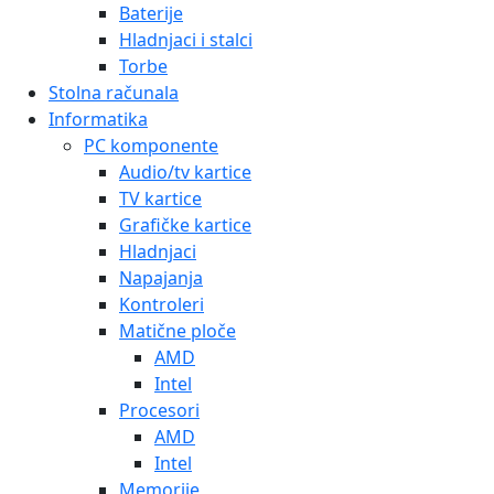
Baterije
Hladnjaci i stalci
Torbe
Stolna računala
Informatika
PC komponente
Audio/tv kartice
TV kartice
Grafičke kartice
Hladnjaci
Napajanja
Kontroleri
Matične ploče
AMD
Intel
Procesori
AMD
Intel
Memorije