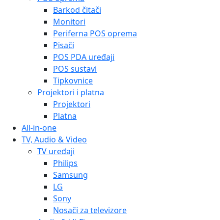
Barkod čitači
Monitori
Periferna POS oprema
Pisači
POS PDA uređaji
POS sustavi
Tipkovnice
Projektori i platna
Projektori
Platna
All-in-one
TV, Audio & Video
TV uređaji
Philips
Samsung
LG
Sony
Nosači za televizore