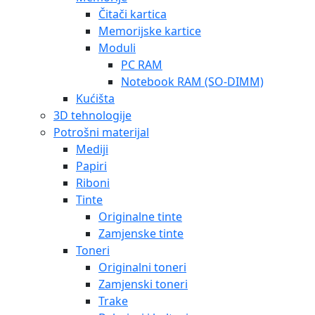
Čitači kartica
Memorijske kartice
Moduli
PC RAM
Notebook RAM (SO-DIMM)
Kućišta
3D tehnologije
Potrošni materijal
Mediji
Papiri
Riboni
Tinte
Originalne tinte
Zamjenske tinte
Toneri
Originalni toneri
Zamjenski toneri
Trake