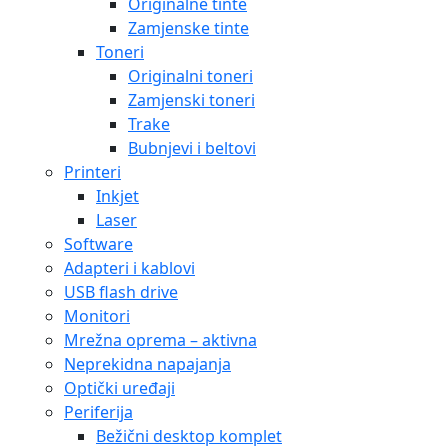
Originalne tinte
Zamjenske tinte
Toneri
Originalni toneri
Zamjenski toneri
Trake
Bubnjevi i beltovi
Printeri
Inkjet
Laser
Software
Adapteri i kablovi
USB flash drive
Monitori
Mrežna oprema – aktivna
Neprekidna napajanja
Optički uređaji
Periferija
Bežični desktop komplet