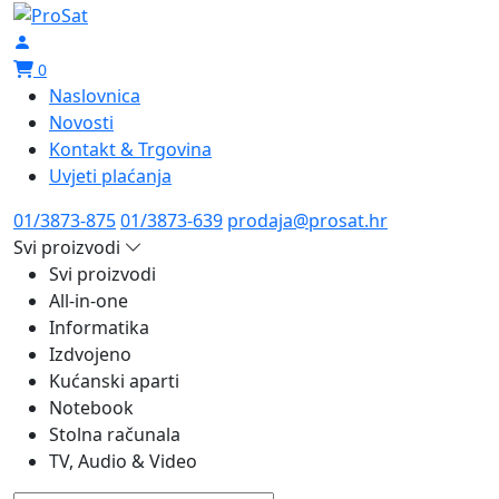
0
Naslovnica
Novosti
Kontakt & Trgovina
Uvjeti plaćanja
01/3873-875
01/3873-639
prodaja@prosat.hr
Svi proizvodi
Svi proizvodi
All-in-one
Informatika
Izdvojeno
Kućanski aparti
Notebook
Stolna računala
TV, Audio & Video