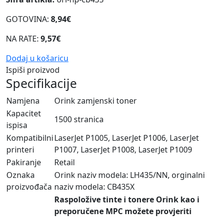
GOTOVINA:
8,94€
NA RATE:
9,57€
Dodaj u košaricu
Ispiši proizvod
Specifikacije
Namjena
Orink zamjenski toner
Kapacitet
1500 stranica
ispisa
Kompatibilni
LaserJet P1005, LaserJet P1006, LaserJet
printeri
P1007, LaserJet P1008, LaserJet P1009
Pakiranje
Retail
Oznaka
Orink naziv modela: LH435/NN, orginalni
proizvođača
naziv modela: CB435X
Raspoložive tinte i tonere Orink kao i
preporučene MPC možete provjeriti