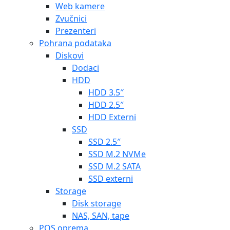
Web kamere
Zvučnici
Prezenteri
Pohrana podataka
Diskovi
Dodaci
HDD
HDD 3.5″
HDD 2.5″
HDD Externi
SSD
SSD 2.5″
SSD M.2 NVMe
SSD M.2 SATA
SSD externi
Storage
Disk storage
NAS, SAN, tape
POS oprema