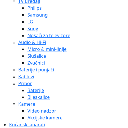
TV uređaji
Philips
Samsung
LG
Sony
Nosači za televizore
Audio & Hi-Fi
Micro & mini-linije
Slušalice
Zvučnici
Baterije i punjači
Kablovi
Pribor
Baterije
Bljeskalice
Kamere
Video nadzor
Akcijske kamere
Kućanski aparati