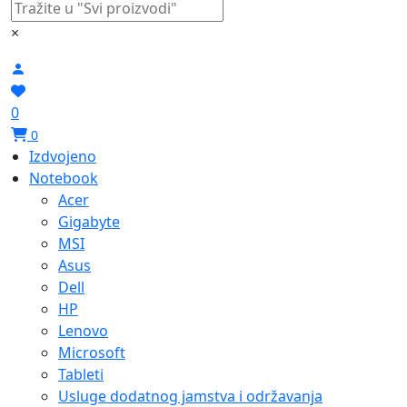
×
0
0
Izdvojeno
Notebook
Acer
Gigabyte
MSI
Asus
Dell
HP
Lenovo
Microsoft
Tableti
Usluge dodatnog jamstva i održavanja