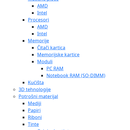
AMD
Intel
Procesori
AMD
Intel
Memorije
Čitači kartica
Memorijske kartice
Moduli
PC RAM
Notebook RAM (SO-DIMM)
Kućišta
3D tehnologije
Potrošni materijal
Mediji
Papiri
Riboni
Tinte