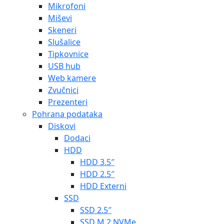
Mikrofoni
Miševi
Skeneri
Slušalice
Tipkovnice
USB hub
Web kamere
Zvučnici
Prezenteri
Pohrana podataka
Diskovi
Dodaci
HDD
HDD 3.5″
HDD 2.5″
HDD Externi
SSD
SSD 2.5″
SSD M.2 NVMe