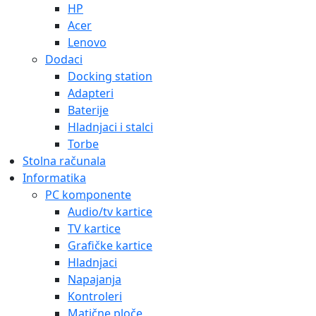
HP
Acer
Lenovo
Dodaci
Docking station
Adapteri
Baterije
Hladnjaci i stalci
Torbe
Stolna računala
Informatika
PC komponente
Audio/tv kartice
TV kartice
Grafičke kartice
Hladnjaci
Napajanja
Kontroleri
Matične ploče