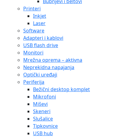
Bubnjevi i beltovi
Printeri
Inkjet
Laser
Software
Adapteri i kablovi
USB flash drive
Monitori
Mrežna oprema – aktivna
Neprekidna napajanja
Optički uređaji
Periferija
Bežični desktop komplet
Mikrofoni
Miševi
Skeneri
Slušalice
Tipkovnice
USB hub