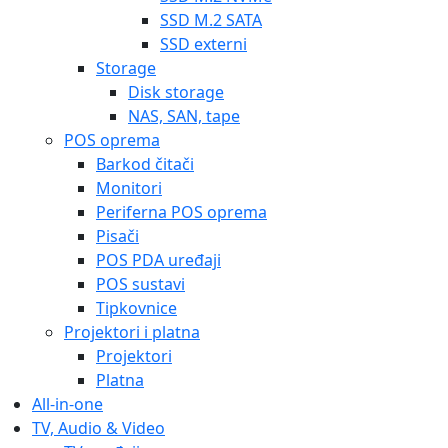
SSD M.2 SATA
SSD externi
Storage
Disk storage
NAS, SAN, tape
POS oprema
Barkod čitači
Monitori
Periferna POS oprema
Pisači
POS PDA uređaji
POS sustavi
Tipkovnice
Projektori i platna
Projektori
Platna
All-in-one
TV, Audio & Video