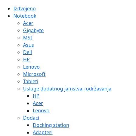
Izdvojeno
Notebook
Acer
Gigabyte
MSI
Asus
Dell
HP
Lenovo
Microsoft
Tableti
Usluge dodatnog jamstva i održavanja
HP
Acer
Lenovo
Dodaci
Docking station
Adapteri