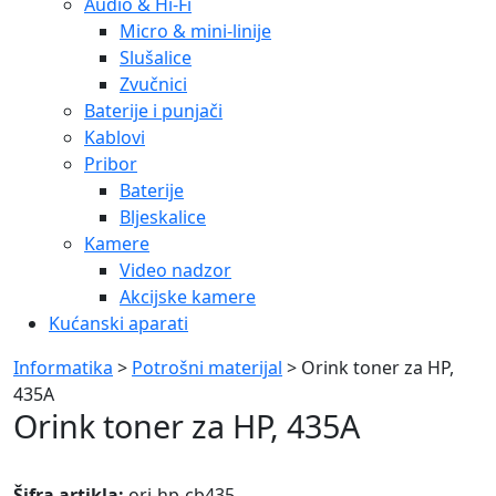
Audio & Hi-Fi
Micro & mini-linije
Slušalice
Zvučnici
Baterije i punjači
Kablovi
Pribor
Baterije
Bljeskalice
Kamere
Video nadzor
Akcijske kamere
Kućanski aparati
Informatika
>
Potrošni materijal
> Orink toner za HP,
435A
Orink toner za HP, 435A
Šifra artikla:
ori-hp-cb435