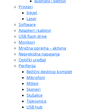
Bubnjevi i beltovi
Printeri
Inkjet
Laser
Software
Adapteri i kablovi
USB flash drive
Monitori
Mrežna oprema – aktivna
Neprekidna napajanja
Optički uređaji
Periferija
Bežični desktop komplet
Mikrofoni
Miševi
Skeneri
Slušalice
Tipkovnice
USB hub