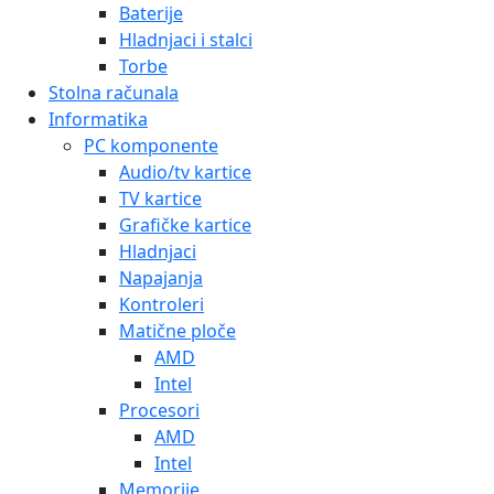
Baterije
Hladnjaci i stalci
Torbe
Stolna računala
Informatika
PC komponente
Audio/tv kartice
TV kartice
Grafičke kartice
Hladnjaci
Napajanja
Kontroleri
Matične ploče
AMD
Intel
Procesori
AMD
Intel
Memorije