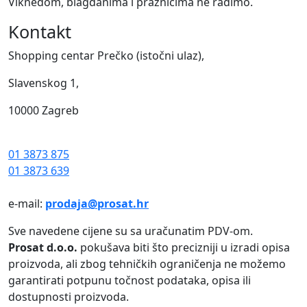
Viknedom, blagdanima i praznicima ne radimo.
Kontakt
Shopping centar Prečko (istočni ulaz),
Slavenskog 1,
10000 Zagreb
01 3873 875
01 3873 639
e-mail:
prodaja@prosat.hr
Sve navedene cijene su sa uračunatim PDV-om.
Prosat d.o.o.
pokušava biti što precizniji u izradi opisa
proizvoda, ali zbog tehničkih ograničenja ne možemo
garantirati potpunu točnost podataka, opisa ili
dostupnosti proizvoda.