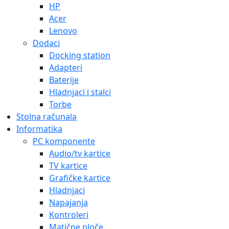
HP
Acer
Lenovo
Dodaci
Docking station
Adapteri
Baterije
Hladnjaci i stalci
Torbe
Stolna računala
Informatika
PC komponente
Audio/tv kartice
TV kartice
Grafičke kartice
Hladnjaci
Napajanja
Kontroleri
Matične ploče