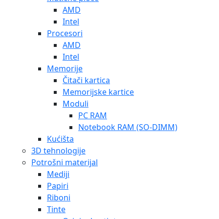
AMD
Intel
Procesori
AMD
Intel
Memorije
Čitači kartica
Memorijske kartice
Moduli
PC RAM
Notebook RAM (SO-DIMM)
Kućišta
3D tehnologije
Potrošni materijal
Mediji
Papiri
Riboni
Tinte