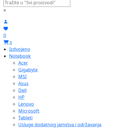
×
0
0
Izdvojeno
Notebook
Acer
Gigabyte
MSI
Asus
Dell
HP
Lenovo
Microsoft
Tableti
Usluge dodatnog jamstva i održavanja