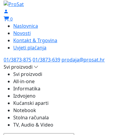
0
Naslovnica
Novosti
Kontakt & Trgovina
Uvjeti plaćanja
01/3873-875
01/3873-639
prodaja@prosat.hr
Svi proizvodi
Svi proizvodi
All-in-one
Informatika
Izdvojeno
Kućanski aparti
Notebook
Stolna računala
TV, Audio & Video