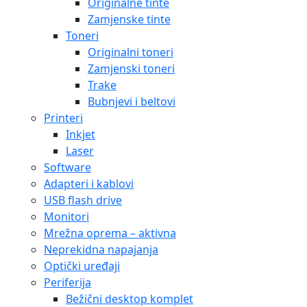
Originalne tinte
Zamjenske tinte
Toneri
Originalni toneri
Zamjenski toneri
Trake
Bubnjevi i beltovi
Printeri
Inkjet
Laser
Software
Adapteri i kablovi
USB flash drive
Monitori
Mrežna oprema – aktivna
Neprekidna napajanja
Optički uređaji
Periferija
Bežični desktop komplet