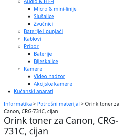
Audio & Hi-Fi
Micro & mini-linije
Slušalice
Zvučnici
Baterije i punjači
Kablovi
Pribor
Baterije
Bljeskalice
Kamere
Video nadzor
Akcijske kamere
Kućanski aparati
Informatika
>
Potrošni materijal
> Orink toner za
Canon, CRG-731C, cijan
Orink toner za Canon, CRG-
731C, cijan