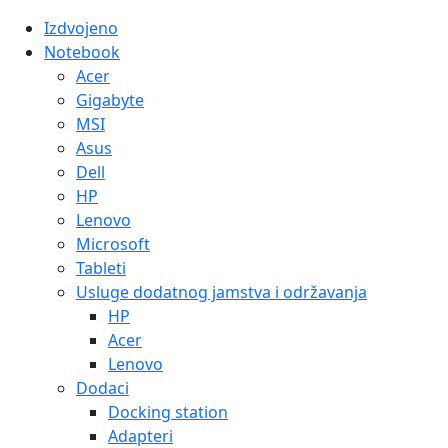
Izdvojeno
Notebook
Acer
Gigabyte
MSI
Asus
Dell
HP
Lenovo
Microsoft
Tableti
Usluge dodatnog jamstva i održavanja
HP
Acer
Lenovo
Dodaci
Docking station
Adapteri