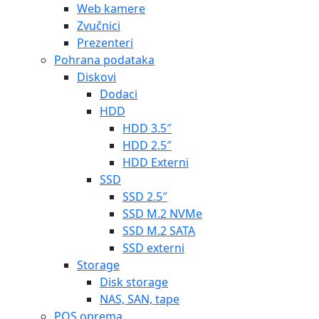
Web kamere
Zvučnici
Prezenteri
Pohrana podataka
Diskovi
Dodaci
HDD
HDD 3.5″
HDD 2.5″
HDD Externi
SSD
SSD 2.5″
SSD M.2 NVMe
SSD M.2 SATA
SSD externi
Storage
Disk storage
NAS, SAN, tape
POS oprema