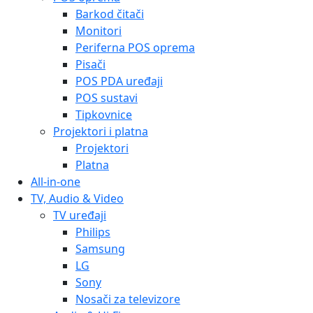
Barkod čitači
Monitori
Periferna POS oprema
Pisači
POS PDA uređaji
POS sustavi
Tipkovnice
Projektori i platna
Projektori
Platna
All-in-one
TV, Audio & Video
TV uređaji
Philips
Samsung
LG
Sony
Nosači za televizore