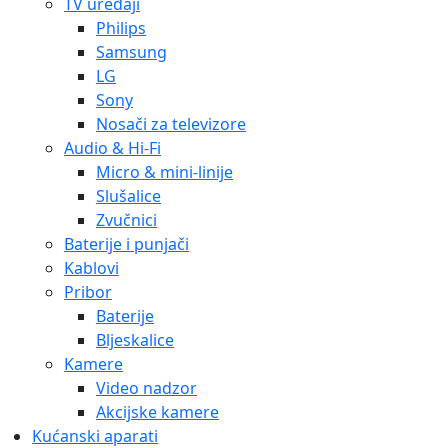
TV uređaji
Philips
Samsung
LG
Sony
Nosači za televizore
Audio & Hi-Fi
Micro & mini-linije
Slušalice
Zvučnici
Baterije i punjači
Kablovi
Pribor
Baterije
Bljeskalice
Kamere
Video nadzor
Akcijske kamere
Kućanski aparati