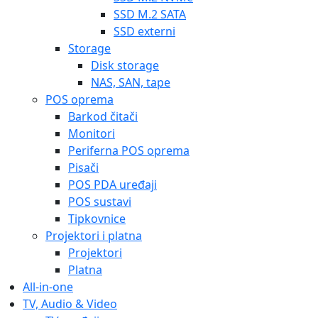
SSD M.2 SATA
SSD externi
Storage
Disk storage
NAS, SAN, tape
POS oprema
Barkod čitači
Monitori
Periferna POS oprema
Pisači
POS PDA uređaji
POS sustavi
Tipkovnice
Projektori i platna
Projektori
Platna
All-in-one
TV, Audio & Video