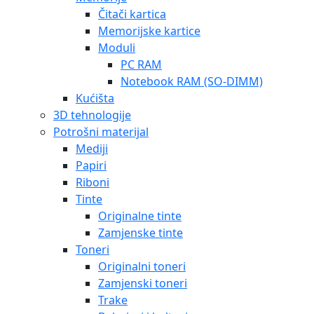
Čitači kartica
Memorijske kartice
Moduli
PC RAM
Notebook RAM (SO-DIMM)
Kućišta
3D tehnologije
Potrošni materijal
Mediji
Papiri
Riboni
Tinte
Originalne tinte
Zamjenske tinte
Toneri
Originalni toneri
Zamjenski toneri
Trake