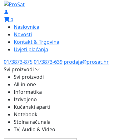
0
Naslovnica
Novosti
Kontakt & Trgovina
Uvjeti plaćanja
01/3873-875
01/3873-639
prodaja@prosat.hr
Svi proizvodi
Svi proizvodi
All-in-one
Informatika
Izdvojeno
Kućanski aparti
Notebook
Stolna računala
TV, Audio & Video