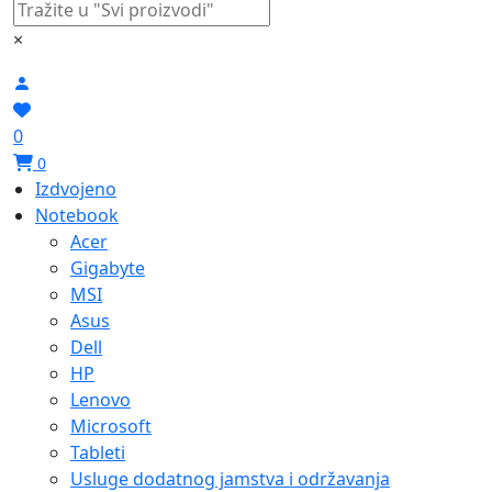
×
0
0
Izdvojeno
Notebook
Acer
Gigabyte
MSI
Asus
Dell
HP
Lenovo
Microsoft
Tableti
Usluge dodatnog jamstva i održavanja