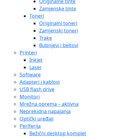
Originalne tinte
Zamjenske tinte
Toneri
Originalni toneri
Zamjenski toneri
Trake
Bubnjevi i beltovi
Printeri
Inkjet
Laser
Software
Adapteri i kablovi
USB flash drive
Monitori
Mrežna oprema – aktivna
Neprekidna napajanja
Optički uređaji
Periferija
Bežični desktop komplet