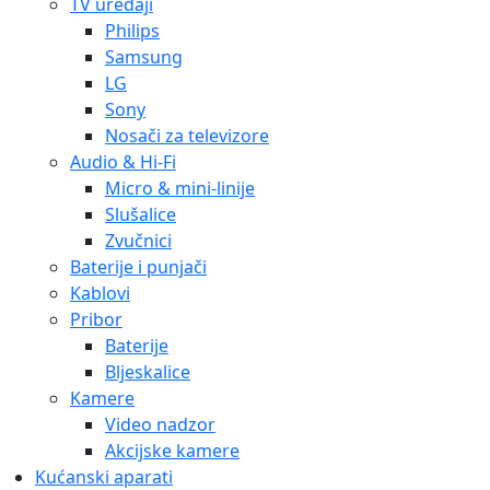
TV uređaji
Philips
Samsung
LG
Sony
Nosači za televizore
Audio & Hi-Fi
Micro & mini-linije
Slušalice
Zvučnici
Baterije i punjači
Kablovi
Pribor
Baterije
Bljeskalice
Kamere
Video nadzor
Akcijske kamere
Kućanski aparati