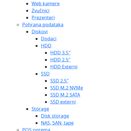
Web kamere
Zvučnici
Prezenteri
Pohrana podataka
Diskovi
Dodaci
HDD
HDD 3.5″
HDD 2.5″
HDD Externi
SSD
SSD 2.5″
SSD M.2 NVMe
SSD M.2 SATA
SSD externi
Storage
Disk storage
NAS, SAN, tape
POS oprema