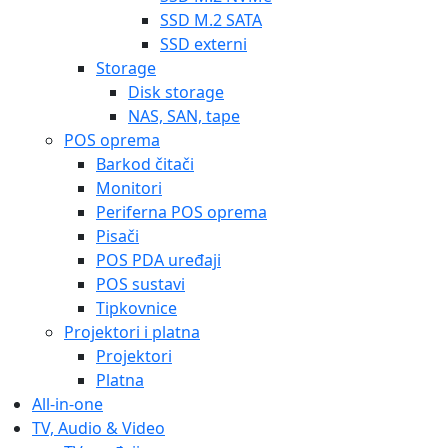
SSD M.2 SATA
SSD externi
Storage
Disk storage
NAS, SAN, tape
POS oprema
Barkod čitači
Monitori
Periferna POS oprema
Pisači
POS PDA uređaji
POS sustavi
Tipkovnice
Projektori i platna
Projektori
Platna
All-in-one
TV, Audio & Video