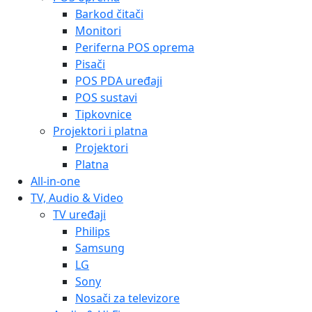
Barkod čitači
Monitori
Periferna POS oprema
Pisači
POS PDA uređaji
POS sustavi
Tipkovnice
Projektori i platna
Projektori
Platna
All-in-one
TV, Audio & Video
TV uređaji
Philips
Samsung
LG
Sony
Nosači za televizore