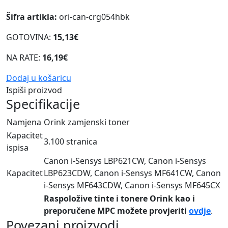
Šifra artikla:
ori-can-crg054hbk
GOTOVINA:
15,13€
NA RATE:
16,19€
Dodaj u košaricu
Ispiši proizvod
Specifikacije
Namjena
Orink zamjenski toner
Kapacitet
3.100 stranica
ispisa
Canon i-Sensys LBP621CW, Canon i-Sensys
Kapacitet
LBP623CDW, Canon i-Sensys MF641CW, Canon
i-Sensys MF643CDW, Canon i-Sensys MF645CX
Raspoložive tinte i tonere Orink kao i
preporučene MPC možete provjeriti
ovdje
.
Povezani proizvodi