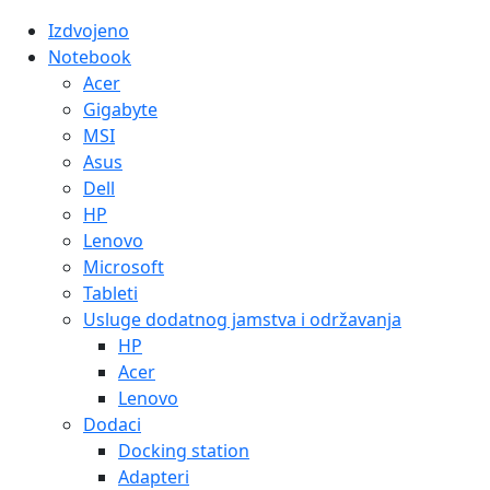
Izdvojeno
Notebook
Acer
Gigabyte
MSI
Asus
Dell
HP
Lenovo
Microsoft
Tableti
Usluge dodatnog jamstva i održavanja
HP
Acer
Lenovo
Dodaci
Docking station
Adapteri