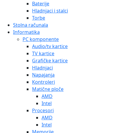
Baterije
Hladnjaci i stalci
Torbe
Stolna računala
Informatika
PC komponente
Audio/tv kartice
TV kartice
Grafičke kartice
Hladnjaci
Napajanja
Kontroleri
Matične ploče
AMD
Intel
Procesori
AMD
Intel
Memorije