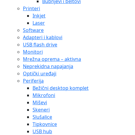
Bubnjevi i beltovi
Printeri
Inkjet
Laser
Software
Adapteri i kablovi
USB flash drive
Monitori
Mrežna oprema – aktivna
Neprekidna napajanja
Optički uređaji
Periferija
Bežični desktop komplet
Mikrofoni
Miševi
Skeneri
Slušalice
Tipkovnice
USB hub