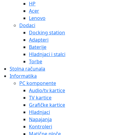
HP
Acer
Lenovo
Dodaci
Docking station
Adapteri
Baterije
Hladnjaci i stalci
Torbe
Stolna računala
Informatika
PC komponente
Audio/tv kartice
TV kartice
Grafičke kartice
Hladnjaci
Napajanja
Kontroleri
Matične ploče