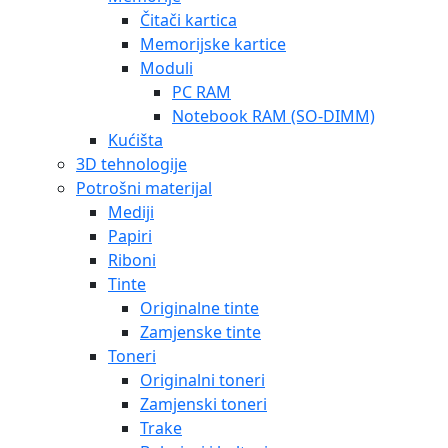
Čitači kartica
Memorijske kartice
Moduli
PC RAM
Notebook RAM (SO-DIMM)
Kućišta
3D tehnologije
Potrošni materijal
Mediji
Papiri
Riboni
Tinte
Originalne tinte
Zamjenske tinte
Toneri
Originalni toneri
Zamjenski toneri
Trake