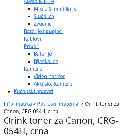
Audio & Hi-Fi
Micro & mini-linije
Slušalice
Zvučnici
Baterije i punjači
Kablovi
Pribor
Baterije
Bljeskalice
Kamere
Video nadzor
Akcijske kamere
Kućanski aparati
Informatika
>
Potrošni materijal
> Orink toner za
Canon, CRG-054H, crna
Orink toner za Canon, CRG-
054H, crna