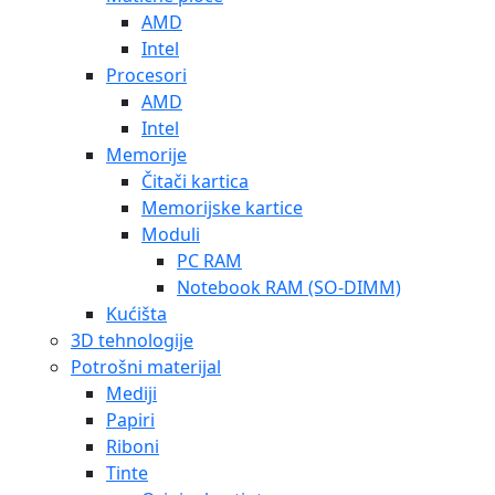
AMD
Intel
Procesori
AMD
Intel
Memorije
Čitači kartica
Memorijske kartice
Moduli
PC RAM
Notebook RAM (SO-DIMM)
Kućišta
3D tehnologije
Potrošni materijal
Mediji
Papiri
Riboni
Tinte