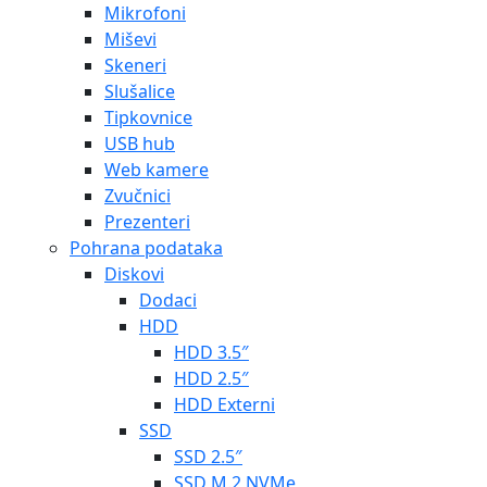
Mikrofoni
Miševi
Skeneri
Slušalice
Tipkovnice
USB hub
Web kamere
Zvučnici
Prezenteri
Pohrana podataka
Diskovi
Dodaci
HDD
HDD 3.5″
HDD 2.5″
HDD Externi
SSD
SSD 2.5″
SSD M.2 NVMe