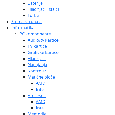
Baterije
Hladnjaci i stalci
Torbe
Stolna računala
Informatika
PC komponente
Audio/tv kartice
TV kartice
Grafičke kartice
Hladnjaci
Napajanja
Kontroleri
Matične ploče
AMD
Intel
Procesori
AMD
Intel
Memorije