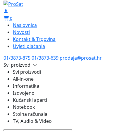
0
Naslovnica
Novosti
Kontakt & Trgovina
Uvjeti plaćanja
01/3873-875
01/3873-639
prodaja@prosat.hr
Svi proizvodi
Svi proizvodi
All-in-one
Informatika
Izdvojeno
Kućanski aparti
Notebook
Stolna računala
TV, Audio & Video