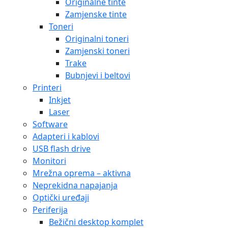
Originalne tinte
Zamjenske tinte
Toneri
Originalni toneri
Zamjenski toneri
Trake
Bubnjevi i beltovi
Printeri
Inkjet
Laser
Software
Adapteri i kablovi
USB flash drive
Monitori
Mrežna oprema – aktivna
Neprekidna napajanja
Optički uređaji
Periferija
Bežični desktop komplet