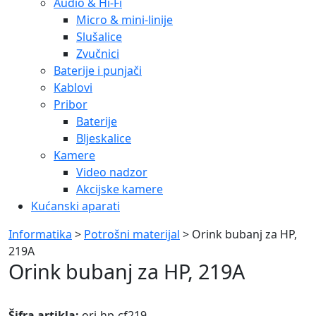
Audio & Hi-Fi
Micro & mini-linije
Slušalice
Zvučnici
Baterije i punjači
Kablovi
Pribor
Baterije
Bljeskalice
Kamere
Video nadzor
Akcijske kamere
Kućanski aparati
Informatika
>
Potrošni materijal
> Orink bubanj za HP,
219A
Orink bubanj za HP, 219A
Šifra artikla:
ori-hp-cf219