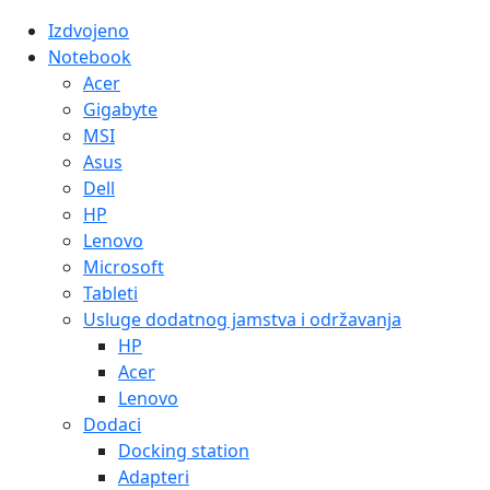
Izdvojeno
Notebook
Acer
Gigabyte
MSI
Asus
Dell
HP
Lenovo
Microsoft
Tableti
Usluge dodatnog jamstva i održavanja
HP
Acer
Lenovo
Dodaci
Docking station
Adapteri