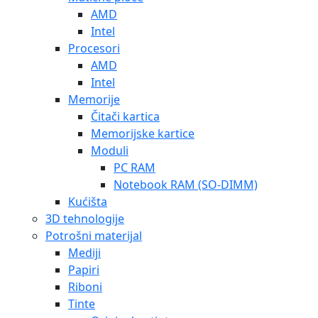
AMD
Intel
Procesori
AMD
Intel
Memorije
Čitači kartica
Memorijske kartice
Moduli
PC RAM
Notebook RAM (SO-DIMM)
Kućišta
3D tehnologije
Potrošni materijal
Mediji
Papiri
Riboni
Tinte