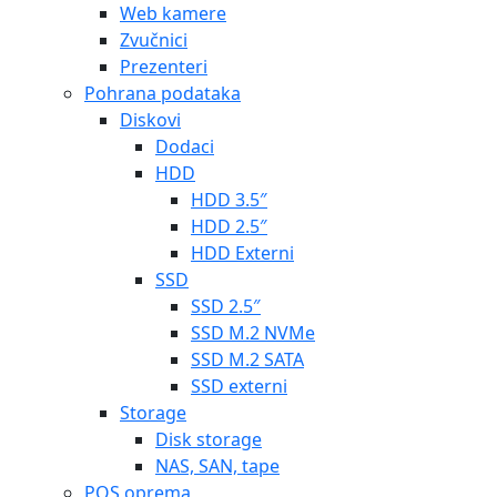
Web kamere
Zvučnici
Prezenteri
Pohrana podataka
Diskovi
Dodaci
HDD
HDD 3.5″
HDD 2.5″
HDD Externi
SSD
SSD 2.5″
SSD M.2 NVMe
SSD M.2 SATA
SSD externi
Storage
Disk storage
NAS, SAN, tape
POS oprema