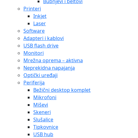
Bubnjevi i beltovi
Printeri
Inkjet
Laser
Software
Adapteri i kablovi
USB flash drive
Monitori
Mrežna oprema – aktivna
Neprekidna napajanja
Optički uređaji
Periferija
Bežični desktop komplet
Mikrofoni
Miševi
Skeneri
Slušalice
Tipkovnice
USB hub