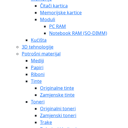
Čitači kartica
Memorijske kartice
Moduli
PC RAM
Notebook RAM (SO-DIMM)
Kućišta
3D tehnologije
Potrošni materijal
Mediji
Papiri
Riboni
Tinte
Originalne tinte
Zamjenske tinte
Toneri
Originalni toneri
Zamjenski toneri
Trake