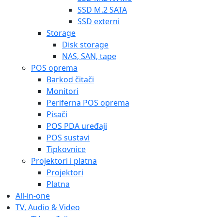
SSD M.2 SATA
SSD externi
Storage
Disk storage
NAS, SAN, tape
POS oprema
Barkod čitači
Monitori
Periferna POS oprema
Pisači
POS PDA uređaji
POS sustavi
Tipkovnice
Projektori i platna
Projektori
Platna
All-in-one
TV, Audio & Video