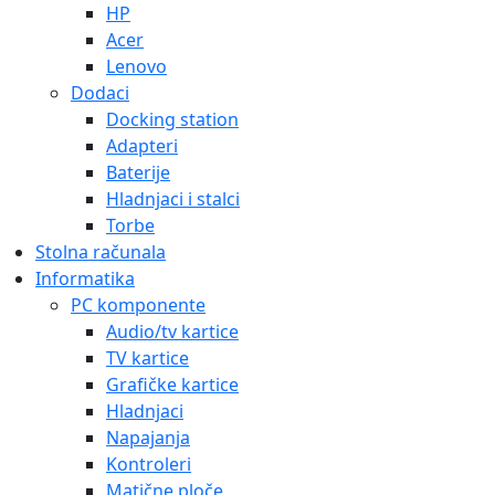
HP
Acer
Lenovo
Dodaci
Docking station
Adapteri
Baterije
Hladnjaci i stalci
Torbe
Stolna računala
Informatika
PC komponente
Audio/tv kartice
TV kartice
Grafičke kartice
Hladnjaci
Napajanja
Kontroleri
Matične ploče