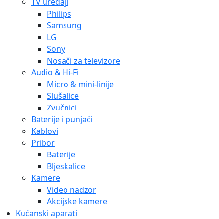
TV uređaji
Philips
Samsung
LG
Sony
Nosači za televizore
Audio & Hi-Fi
Micro & mini-linije
Slušalice
Zvučnici
Baterije i punjači
Kablovi
Pribor
Baterije
Bljeskalice
Kamere
Video nadzor
Akcijske kamere
Kućanski aparati