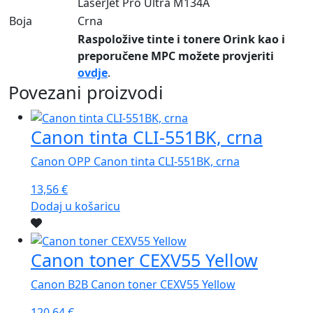
LaserJet Pro Ultra M134A
Boja
Crna
Raspoložive tinte i tonere Orink kao i
preporučene MPC možete provjeriti
ovdje
.
Povezani proizvodi
Canon tinta CLI-551BK, crna
Canon OPP Canon tinta CLI-551BK, crna
13,56
€
Dodaj u košaricu
Canon toner CEXV55 Yellow
Canon B2B Canon toner CEXV55 Yellow
120,64
€