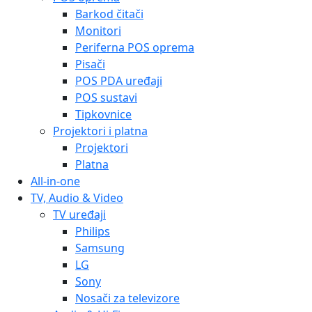
Barkod čitači
Monitori
Periferna POS oprema
Pisači
POS PDA uređaji
POS sustavi
Tipkovnice
Projektori i platna
Projektori
Platna
All-in-one
TV, Audio & Video
TV uređaji
Philips
Samsung
LG
Sony
Nosači za televizore