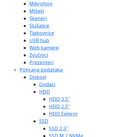
Mikrofoni
Miševi
Skeneri
Slušalice
Tipkovnice
USB hub
Web kamere
Zvučnici
Prezenteri
Pohrana podataka
Diskovi
Dodaci
HDD
HDD 3.5″
HDD 2.5″
HDD Externi
SSD
SSD 2.5″
SSD M.2 NVMe