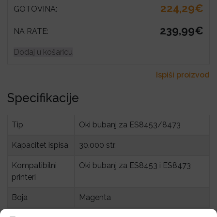
224,29€
GOTOVINA:
239,99€
NA RATE:
Dodaj u košaricu
Ispiši proizvod
Specifikacije
Tip
Oki bubanj za ES8453/8473
Kapacitet ispisa
30.000 str.
Kompatibilni 
Oki bubanj za ES8453 i ES8473
printeri
Boja
Magenta