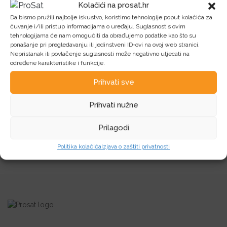
Kolačići na prosat.hr
Da bismo pružili najbolje iskustvo, koristimo tehnologije poput kolačića za
Povezani proizvodi
čuvanje i/ili pristup informacijama o uređaju. Suglasnost s ovim
tehnologijama će nam omogućiti da obrađujemo podatke kao što su
ponašanje pri pregledavanju ili jedinstveni ID-ovi na ovoj web stranici.
Nepristanak ili povlačenje suglasnosti može negativno utjecati na
Pogledajte sve
određene karakteristike i funkcije.
Prihvati sve
Prihvati nužne
30 godina poslovnog iskustva garancija je
Prilagodi
kvalitete i povjerenja kupaca i tvrtki koje posluju
sa nama!
Politika kolačića
Izjava o zaštiti privatnosti