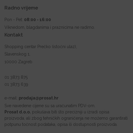
Radno vrijeme
Pon - Pet:
08:00 - 16:00
Viknedom, blagdanima i praznicima ne radimo.
Kontakt
Shopping centar Prečko (istočni ulaz),
Slavenskog 1,
10000 Zagreb
01 3873 875
01 3873 639
e-mail:
prodaja@prosat.hr
Sve navedene cijene su sa uračunatim PDV-om.
Prosat d.o.o.
pokušava biti što precizniji u izradi opisa
proizvoda, ali zbog tehničkih ograničenja ne možemo garantirati
potpunu točnost podataka, opisa ili dostupnosti proizvoda.