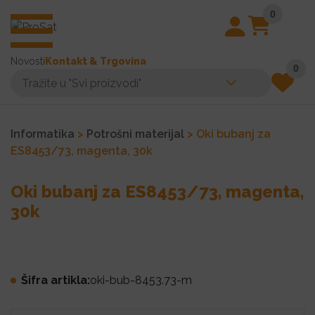
0
Novosti
Kontakt & Trgovina
0
Informatika
>
Potrošni materijal
> Oki bubanj za
ES8453/73, magenta, 30k
Oki bubanj za ES8453/73, magenta,
30k
Šifra artikla:
oki-bub-8453.73-m