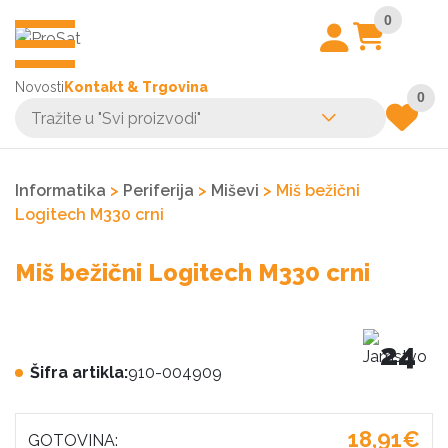
0
Novosti
Kontakt & Trgovina
0
Informatika
>
Periferija
>
Miševi
> Miš bežični
Logitech M330 crni
Miš bežični Logitech M330 crni
24
Šifra artikla:
910-004909
18,91€
GOTOVINA: