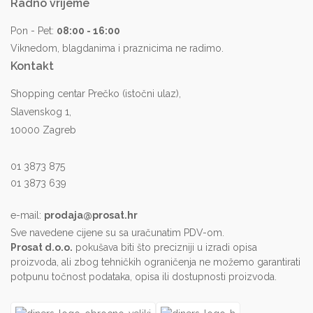
Radno vrijeme
Pon - Pet:
08:00 - 16:00
Viknedom, blagdanima i praznicima ne radimo.
Kontakt
Shopping centar Prečko (istočni ulaz),
Slavenskog 1,
10000 Zagreb
01 3873 875
01 3873 639
e-mail:
prodaja@prosat.hr
Sve navedene cijene su sa uračunatim PDV-om.
Prosat d.o.o.
pokušava biti što precizniji u izradi opisa
proizvoda, ali zbog tehničkih ograničenja ne možemo garantirati
potpunu točnost podataka, opisa ili dostupnosti proizvoda.