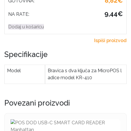
8,82€
GOTOVINA:
9,44€
NA RATE:
Dodaj u košaricu
Ispiši proizvod
Specifikacije
Model
Bravica s dva ključa za MicroPOS l
adice model KR-410
Povezani proizvodi