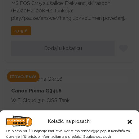
MS EOS C115 slušalice, Frekvencijski raspon
(Hz)20HZ-20KHZ, funkcija:
play/pause/answer/hang up/volumen povećanje
i smanjenje, Type C, Duljina: 1,2 m, Snaga: 3-5mw
4,05
€
Dodaj u košaricu
IZDVOJENO!
Canon Pixma G3416
WiFi Cloud 3u1 CISS Tank
145,00
€
Kolačići na prosat.hr
Da bismo pružili najbolje iskustvo, koristimo tehnologije poput kolačića za
Dodaj u košaricu
čuvanje i/ili pristup informacijama o uređaju. Suglasnost s ovim