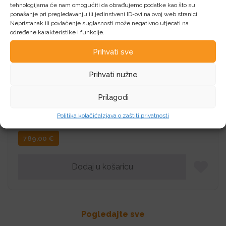
tehnologijama će nam omogućiti da obrađujemo podatke kao što su
ponašanje pri pregledavanju ili jedinstveni ID-ovi na ovoj web stranici.
Nepristanak ili povlačenje suglasnosti može negativno utjecati na
određene karakteristike i funkcije.
IZDVOJENO!
Prihvati sve
Klima uređaji VIVAX COOL, ACP-18CH50AERI+
Prihvati nužne
R32
Prilagodi
MONTAŽA U SAMO 3 DANA Akcija traje od
1.3.2026. do 31.3.2026. ili do isteka zaliha
Politika kolačića
Izjava o zaštiti privatnosti
789,00
€
Dodaj u košaricu
Pogledajte sve