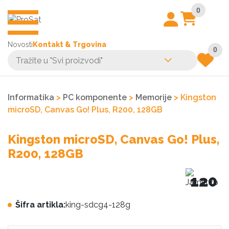
0
Novosti
Kontakt & Trgovina
0
Informatika
>
PC komponente
>
Memorije
> Kingston
microSD, Canvas Go! Plus, R200, 128GB
Kingston microSD, Canvas Go! Plus,
R200, 128GB
120
Šifra artikla:
king-sdcg4-128g