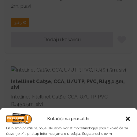
2m, plavi
3,15
€
Dodaj u košaricu
Intellinet Cat5e, CCA, U/UTP, PVC, RJ45,1.5m,
sivi
Intellinet Intellinet Cat5e, CCA, U/UTP, PVC,
RJ45,1.5m, sivi
Kolačići na prosat.hr
2,60
€
Da bismo pružili najbolje iskustvo, koristimo tehnologije poput kolačića za
čuvanje i/ili pristup informacijama o uređaju. Suglasnost s ovim