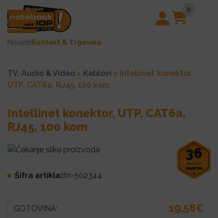
0
Novosti
Kontakt & Trgovina
TV, Audio & Video
>
Kablovi
> Intellinet konektor,
UTP, CAT6a, RJ45, 100 kom
Intellinet konektor, UTP, CAT6a,
RJ45, 100 kom
36
Šifra artikla:
itn-502344
19,58€
GOTOVINA: