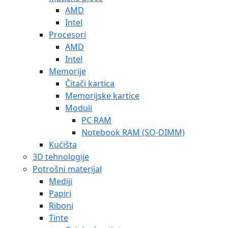
AMD
Intel
Procesori
AMD
Intel
Memorije
Čitači kartica
Memorijske kartice
Moduli
PC RAM
Notebook RAM (SO-DIMM)
Kućišta
3D tehnologije
Potrošni materijal
Mediji
Papiri
Riboni
Tinte