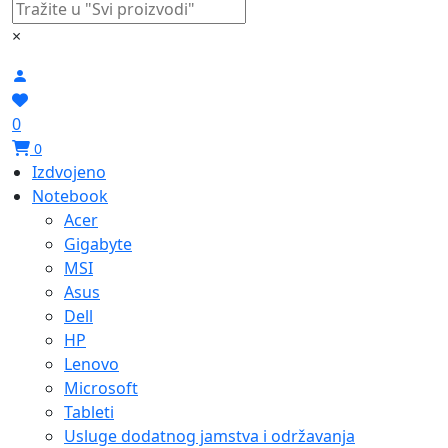
×
0
0
Izdvojeno
Notebook
Acer
Gigabyte
MSI
Asus
Dell
HP
Lenovo
Microsoft
Tableti
Usluge dodatnog jamstva i održavanja