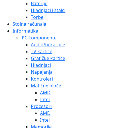
Baterije
Hladnjaci i stalci
Torbe
Stolna računala
Informatika
PC komponente
Audio/tv kartice
TV kartice
Grafičke kartice
Hladnjaci
Napajanja
Kontroleri
Matične ploče
AMD
Intel
Procesori
AMD
Intel
Memorije