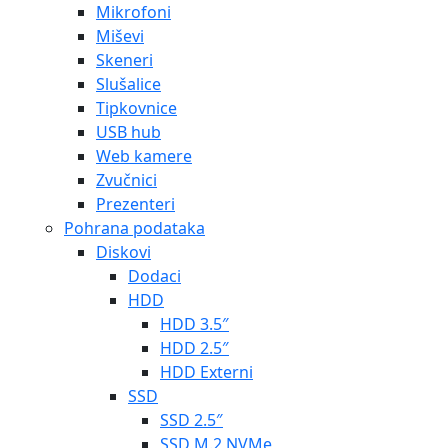
Mikrofoni
Miševi
Skeneri
Slušalice
Tipkovnice
USB hub
Web kamere
Zvučnici
Prezenteri
Pohrana podataka
Diskovi
Dodaci
HDD
HDD 3.5″
HDD 2.5″
HDD Externi
SSD
SSD 2.5″
SSD M.2 NVMe