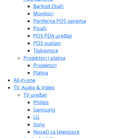
Barkod čitači
Monitori
Periferna POS oprema
Pisači
POS PDA uređaji
POS sustavi
Tipkovnice
Projektori i platna
Projektori
Platna
All-in-one
TV, Audio & Video
TV uređaji
Philips
Samsung
LG
Sony
Nosači za televizore