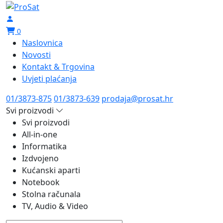
0
Naslovnica
Novosti
Kontakt & Trgovina
Uvjeti plaćanja
01/3873-875
01/3873-639
prodaja@prosat.hr
Svi proizvodi
Svi proizvodi
All-in-one
Informatika
Izdvojeno
Kućanski aparti
Notebook
Stolna računala
TV, Audio & Video