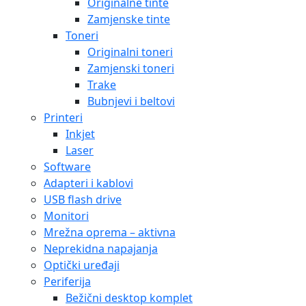
Originalne tinte
Zamjenske tinte
Toneri
Originalni toneri
Zamjenski toneri
Trake
Bubnjevi i beltovi
Printeri
Inkjet
Laser
Software
Adapteri i kablovi
USB flash drive
Monitori
Mrežna oprema – aktivna
Neprekidna napajanja
Optički uređaji
Periferija
Bežični desktop komplet