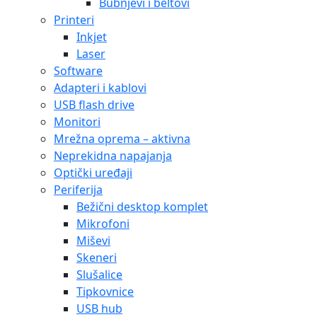
Bubnjevi i beltovi
Printeri
Inkjet
Laser
Software
Adapteri i kablovi
USB flash drive
Monitori
Mrežna oprema – aktivna
Neprekidna napajanja
Optički uređaji
Periferija
Bežični desktop komplet
Mikrofoni
Miševi
Skeneri
Slušalice
Tipkovnice
USB hub