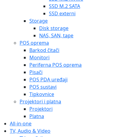
SSD M.2 SATA
SSD externi
Storage
Disk storage
NAS, SAN, tape
POS oprema
Barkod čitači
Monitori
Periferna POS oprema
Pisači
POS PDA uređaji
POS sustavi
Tipkovnice
Projektori i platna
Projektori
Platna
All-in-one
TV, Audio & Video