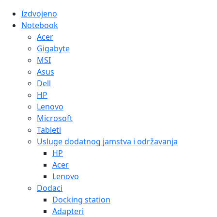
Izdvojeno
Notebook
Acer
Gigabyte
MSI
Asus
Dell
HP
Lenovo
Microsoft
Tableti
Usluge dodatnog jamstva i održavanja
HP
Acer
Lenovo
Dodaci
Docking station
Adapteri