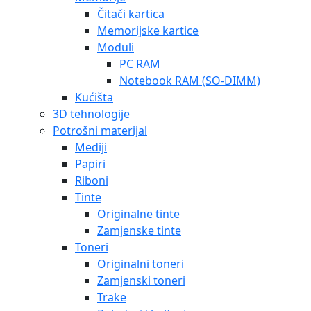
Čitači kartica
Memorijske kartice
Moduli
PC RAM
Notebook RAM (SO-DIMM)
Kućišta
3D tehnologije
Potrošni materijal
Mediji
Papiri
Riboni
Tinte
Originalne tinte
Zamjenske tinte
Toneri
Originalni toneri
Zamjenski toneri
Trake