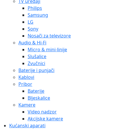
TV uređaji
Philips
Samsung
LG
Sony
Nosači za televizore
Audio & Hi-Fi
Micro & mini-linije
Slušalice
Zvučnici
Baterije i punjači
Kablovi
Pribor
Baterije
Bljeskalice
Kamere
Video nadzor
Akcijske kamere
Kućanski aparati