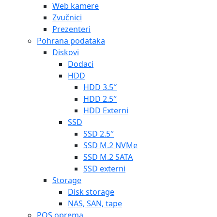
Web kamere
Zvučnici
Prezenteri
Pohrana podataka
Diskovi
Dodaci
HDD
HDD 3.5″
HDD 2.5″
HDD Externi
SSD
SSD 2.5″
SSD M.2 NVMe
SSD M.2 SATA
SSD externi
Storage
Disk storage
NAS, SAN, tape
POS oprema