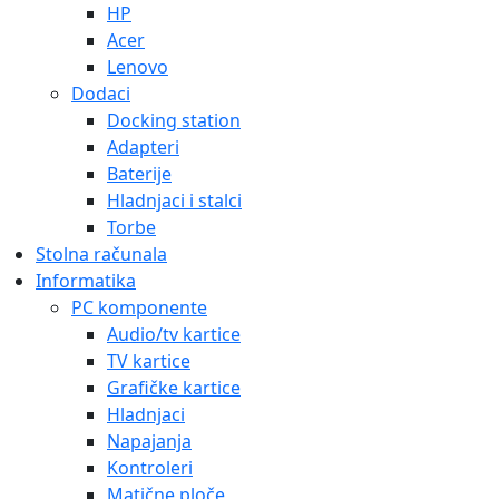
HP
Acer
Lenovo
Dodaci
Docking station
Adapteri
Baterije
Hladnjaci i stalci
Torbe
Stolna računala
Informatika
PC komponente
Audio/tv kartice
TV kartice
Grafičke kartice
Hladnjaci
Napajanja
Kontroleri
Matične ploče