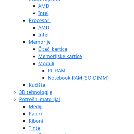
AMD
Intel
Procesori
AMD
Intel
Memorije
Čitači kartica
Memorijske kartice
Moduli
PC RAM
Notebook RAM (SO-DIMM)
Kućišta
3D tehnologije
Potrošni materijal
Mediji
Papiri
Riboni
Tinte