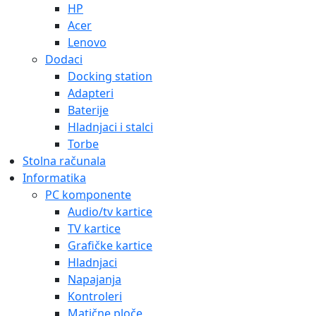
HP
Acer
Lenovo
Dodaci
Docking station
Adapteri
Baterije
Hladnjaci i stalci
Torbe
Stolna računala
Informatika
PC komponente
Audio/tv kartice
TV kartice
Grafičke kartice
Hladnjaci
Napajanja
Kontroleri
Matične ploče