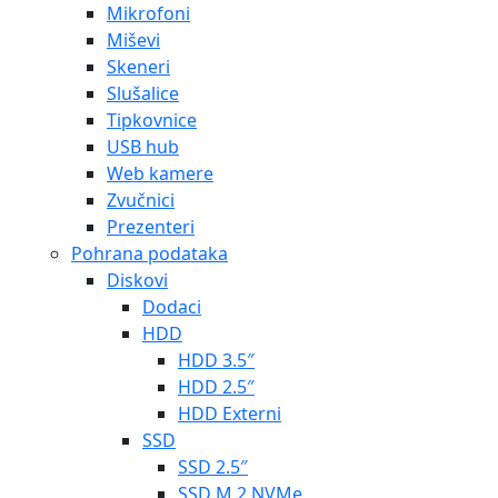
Mikrofoni
Miševi
Skeneri
Slušalice
Tipkovnice
USB hub
Web kamere
Zvučnici
Prezenteri
Pohrana podataka
Diskovi
Dodaci
HDD
HDD 3.5″
HDD 2.5″
HDD Externi
SSD
SSD 2.5″
SSD M.2 NVMe