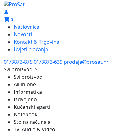
0
Naslovnica
Novosti
Kontakt & Trgovina
Uvjeti plaćanja
01/3873-875
01/3873-639
prodaja@prosat.hr
Svi proizvodi
Svi proizvodi
All-in-one
Informatika
Izdvojeno
Kućanski aparti
Notebook
Stolna računala
TV, Audio & Video