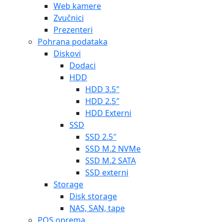
Web kamere
Zvučnici
Prezenteri
Pohrana podataka
Diskovi
Dodaci
HDD
HDD 3.5″
HDD 2.5″
HDD Externi
SSD
SSD 2.5″
SSD M.2 NVMe
SSD M.2 SATA
SSD externi
Storage
Disk storage
NAS, SAN, tape
POS oprema