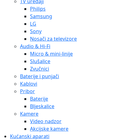
TV uređaji
Philips
Samsung
LG
Sony
Nosači za televizore
Audio & Hi-Fi
Micro & mini-linije
Slušalice
Zvučnici
Baterije i punjači
Kablovi
Pribor
Baterije
Bljeskalice
Kamere
Video nadzor
Akcijske kamere
Kućanski aparati