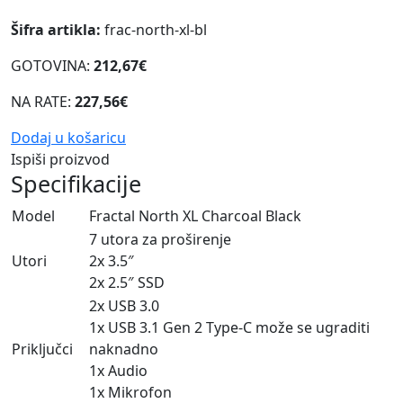
Šifra artikla:
frac-north-xl-bl
GOTOVINA:
212,67€
NA RATE:
227,56€
Dodaj u košaricu
Ispiši proizvod
Specifikacije
Model
Fractal North XL Charcoal Black
7 utora za proširenje
Utori
2x 3.5″
2x 2.5″ SSD
2x USB 3.0
1x USB 3.1 Gen 2 Type-C može se ugraditi
Priključci
naknadno
1x Audio
1x Mikrofon