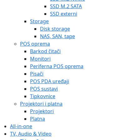
SSD M.2 SATA
SSD externi
Storage
Disk storage
NAS, SAN, tape
POS oprema
Barkod čitači
Monitori
Periferna POS oprema
Pisači
POS PDA uređaji
POS sustavi
Tipkovnice
Projektori i platna
Projektori
Platna
All-in-one
TV, Audio & Video