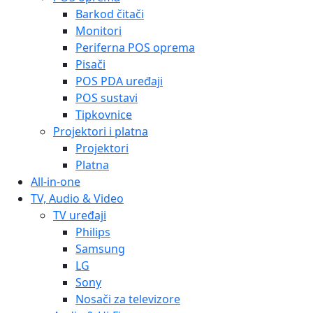
Barkod čitači
Monitori
Periferna POS oprema
Pisači
POS PDA uređaji
POS sustavi
Tipkovnice
Projektori i platna
Projektori
Platna
All-in-one
TV, Audio & Video
TV uređaji
Philips
Samsung
LG
Sony
Nosači za televizore