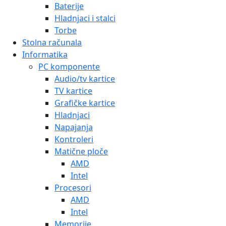
Baterije
Hladnjaci i stalci
Torbe
Stolna računala
Informatika
PC komponente
Audio/tv kartice
TV kartice
Grafičke kartice
Hladnjaci
Napajanja
Kontroleri
Matične ploče
AMD
Intel
Procesori
AMD
Intel
Memorije