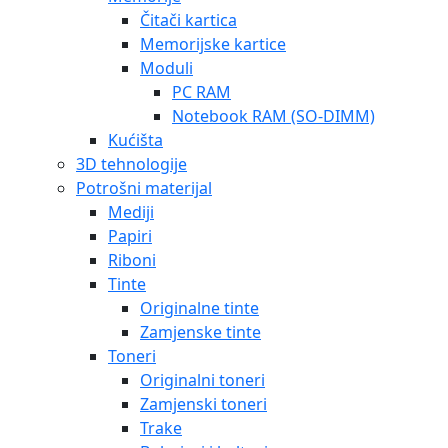
Čitači kartica
Memorijske kartice
Moduli
PC RAM
Notebook RAM (SO-DIMM)
Kućišta
3D tehnologije
Potrošni materijal
Mediji
Papiri
Riboni
Tinte
Originalne tinte
Zamjenske tinte
Toneri
Originalni toneri
Zamjenski toneri
Trake