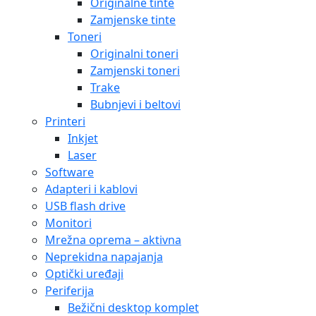
Originalne tinte
Zamjenske tinte
Toneri
Originalni toneri
Zamjenski toneri
Trake
Bubnjevi i beltovi
Printeri
Inkjet
Laser
Software
Adapteri i kablovi
USB flash drive
Monitori
Mrežna oprema – aktivna
Neprekidna napajanja
Optički uređaji
Periferija
Bežični desktop komplet