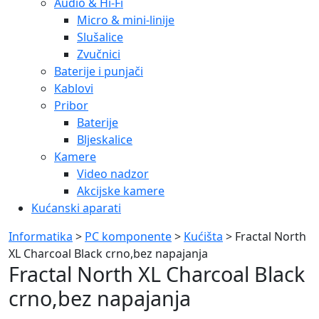
Audio & Hi-Fi
Micro & mini-linije
Slušalice
Zvučnici
Baterije i punjači
Kablovi
Pribor
Baterije
Bljeskalice
Kamere
Video nadzor
Akcijske kamere
Kućanski aparati
Informatika
>
PC komponente
>
Kućišta
> Fractal North
XL Charcoal Black crno,bez napajanja
Fractal North XL Charcoal Black
crno,bez napajanja