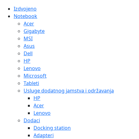
Izdvojeno
Notebook
Acer
Gigabyte
MSI
Asus
Dell
HP
Lenovo
Microsoft
Tableti
Usluge dodatnog jamstva i održavanja
HP
Acer
Lenovo
Dodaci
Docking station
Adapteri