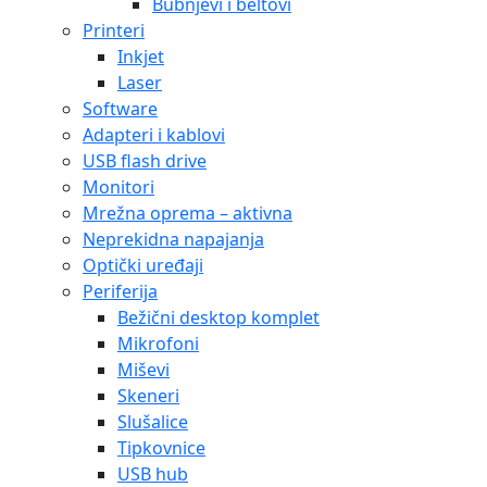
Bubnjevi i beltovi
Printeri
Inkjet
Laser
Software
Adapteri i kablovi
USB flash drive
Monitori
Mrežna oprema – aktivna
Neprekidna napajanja
Optički uređaji
Periferija
Bežični desktop komplet
Mikrofoni
Miševi
Skeneri
Slušalice
Tipkovnice
USB hub