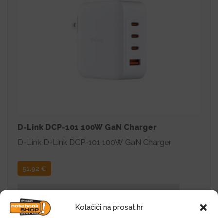
D-Link DCP-101 100W GaN Charger
D-Link D-Link DCP-101 100W GaN Charger
51,92
€
Dodaj u košaricu
Kolačići na prosat.hr