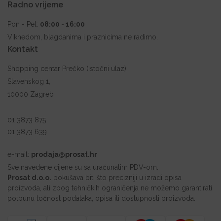
Radno vrijeme
Pon - Pet:
08:00 - 16:00
Viknedom, blagdanima i praznicima ne radimo.
Kontakt
Shopping centar Prečko (istočni ulaz),
Slavenskog 1,
10000 Zagreb
01 3873 875
01 3873 639
e-mail:
prodaja@prosat.hr
Sve navedene cijene su sa uračunatim PDV-om.
Prosat d.o.o.
pokušava biti što precizniji u izradi opisa
proizvoda, ali zbog tehničkih ograničenja ne možemo garantirati
potpunu točnost podataka, opisa ili dostupnosti proizvoda.