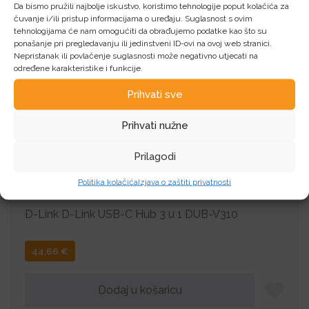
Da bismo pružili najbolje iskustvo, koristimo tehnologije poput kolačića za
čuvanje i/ili pristup informacijama o uređaju. Suglasnost s ovim
tehnologijama će nam omogućiti da obrađujemo podatke kao što su
ponašanje pri pregledavanju ili jedinstveni ID-ovi na ovoj web stranici.
Nepristanak ili povlačenje suglasnosti može negativno utjecati na
određene karakteristike i funkcije.
Prihvati sve
Prihvati nužne
Prilagodi
Politika kolačića
Izjava o zaštiti privatnosti
D-Link USB-C Hub 3 u 1 DUB-V310
D-Link D-Link USB-C Hub 3 u 1 DUB-V310
44,66
€
Dodaj u košaricu