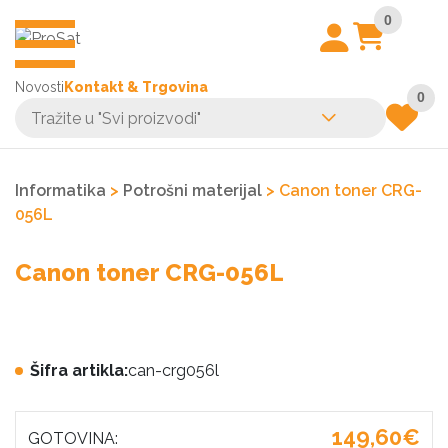
0
Novosti
Kontakt & Trgovina
0
Informatika
>
Potrošni materijal
> Canon toner CRG-
056L
Canon toner CRG-056L
Šifra artikla:
can-crg056l
149,60€
GOTOVINA: