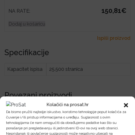
150,81€
NA RATE:
Dodaj u košaricu
Ispiši proizvod
Specifikacije
Kapacitet ispisa
25.500 stranica
Povezani proizvodi
Kolačići na prosat.hr
Da bismo pružili najbolje iskustvo, koristimo tehnologije poput kolačića za
Pogledajte sve
čuvanje i/ili pristup informacijama o uređaju. Suglasnost s ovim
tehnologijama će nam omogućiti da obrađujemo podatke kao što su
ponašanje pri pregledavanju ili jedinstveni ID-ovi na ovoj web stranici.
Nepristanak ili povlačenje suglasnosti može negativno utjecati na