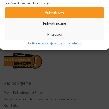
određene karakteristike i funkcije.
Prihvati sve
30 godina poslovnog iskustva garancija je
kvalitete i povjerenja kupaca i tvrtki koje posluju
Prihvati nužne
sa nama!
Prilagodi
Politika kolačića
Izjava o zaštiti privatnosti
Radno vrijeme
Pon - Pet:
08:00 - 16:00
Viknedom, blagdanima i praznicima ne radimo.
Kontakt