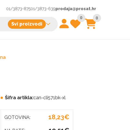
01/3873-875
01/3873-639
prodaja@prosat.hr
0
0
Svi proizvodi
rna
Šifra artikla:
can-cli571bk-xl
18,23€
GOTOVINA: