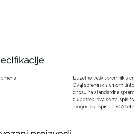
ecifikacije
pomena
Izuzetno velik spremnik s 
Ovaj spremnik s crnom tinto
dnosu na standardne sprem
0 upotrebljava se za ispis f
mogućava ispis do 810 fotogr
vezani proizvodi