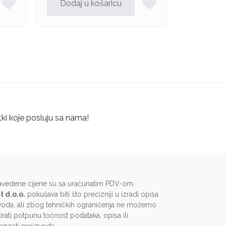
Dodaj u košaricu
tki koje posluju sa nama!
avedene cijene su sa uračunatim PDV-om.
t d.o.o.
pokušava biti što precizniji u izradi opisa
voda, ali zbog tehničkih ograničenja ne možemo
irati potpunu točnost podataka, opisa ili
pnosti proizvoda.