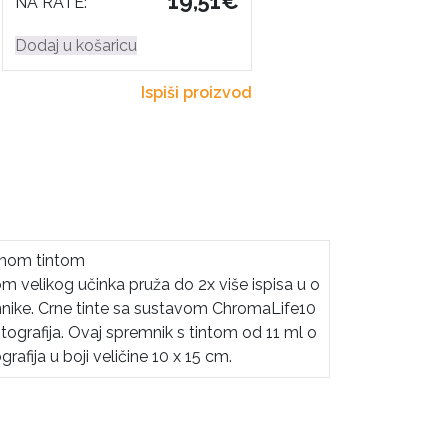
19,51€
NA RATE:
Dodaj u košaricu
Ispiši proizvod
crnom tintom
m velikog učinka pruža do 2x više ispisa u o
nike. Crne tinte sa sustavom ChromaLife10
otografija. Ovaj spremnik s tintom od 11 ml o
afija u boji veličine 10 x 15 cm.