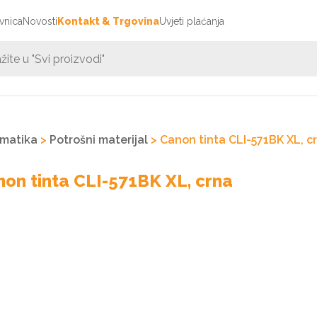
vnica
Novosti
Kontakt & Trgovina
Uvjeti plaćanja
rmatika
>
Potrošni materijal
> Canon tinta CLI-571BK XL, c
on tinta CLI-571BK XL, crna