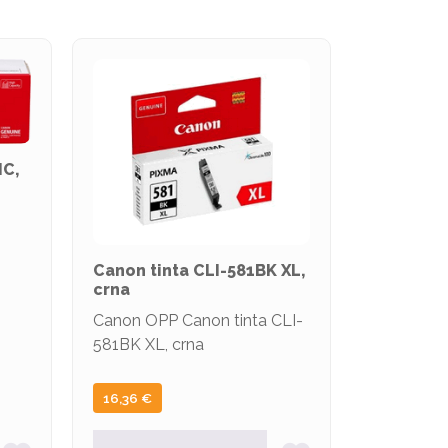
HC,
Canon tinta CLI-581BK XL,
crna
Canon OPP Canon tinta CLI-
581BK XL, crna
16,36
€