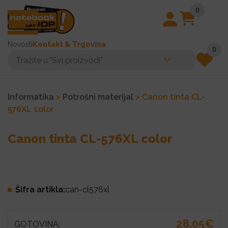
0
Novosti
Kontakt & Trgovina
0
Informatika
>
Potrošni materijal
> Canon tinta CL-
576XL color
Canon tinta CL-576XL color
Šifra artikla:
can-cl576xl
28,05€
GOTOVINA: