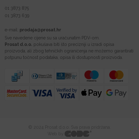
01 3873 875
01 3873 639
e-mail:
prodaja@prosat.hr
Sve navedene cijene su sa uračunatim PDV-om.
Prosat d.o.o.
pokušava biti što precizniji u izradi opisa
proizvoda, ali zbog tehničkih ograničenja ne možemo garantirati
potpunu točnost podataka, opisa ili dostupnosti proizvoda.
© 2024 Prosat d.o.o. Sva prava pridržana.
Web by: