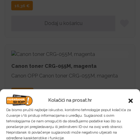
16,36
€
Dodaj u košaricu
Canon toner CRG-055M, magenta
Canon OPP Canon toner CRG-055M, magenta
98,18
€
Kolačići na prosat.hr
Dodaj u košaricu
Da bismo pružili najbolje iskustvo, koristimo tehnologije poput kolačića za
čuvanje i/ili pristup informacijama o uređaju. Suglasnost s ovim
tehnologijama će nam omogućiti da obrađujemo podatke kao što su
ponašanje pri pregledavanju ili jedinstveni ID-ovi na ovoj web stranici.
Nepristanak ili povlačenje suglasnosti može negativno utjecati na
određene karakteristike i funkcije.