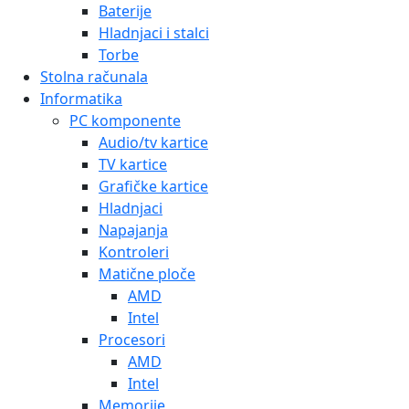
Baterije
Hladnjaci i stalci
Torbe
Stolna računala
Informatika
PC komponente
Audio/tv kartice
TV kartice
Grafičke kartice
Hladnjaci
Napajanja
Kontroleri
Matične ploče
AMD
Intel
Procesori
AMD
Intel
Memorije