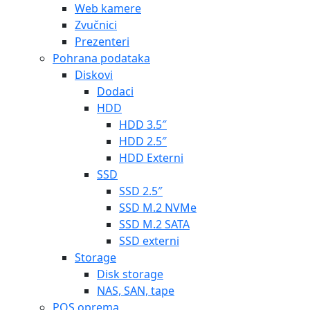
Web kamere
Zvučnici
Prezenteri
Pohrana podataka
Diskovi
Dodaci
HDD
HDD 3.5″
HDD 2.5″
HDD Externi
SSD
SSD 2.5″
SSD M.2 NVMe
SSD M.2 SATA
SSD externi
Storage
Disk storage
NAS, SAN, tape
POS oprema