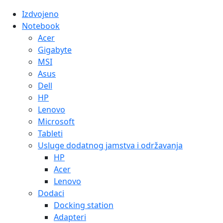
Izdvojeno
Notebook
Acer
Gigabyte
MSI
Asus
Dell
HP
Lenovo
Microsoft
Tableti
Usluge dodatnog jamstva i održavanja
HP
Acer
Lenovo
Dodaci
Docking station
Adapteri