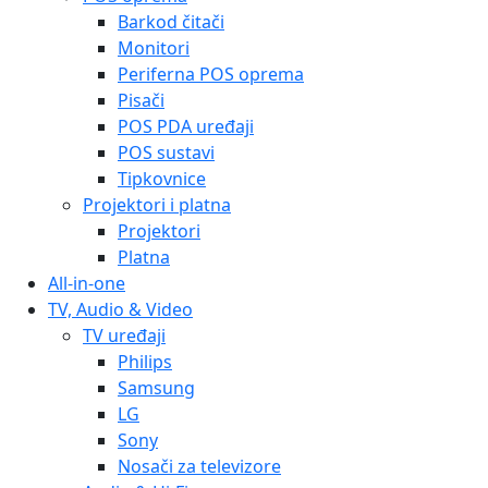
Barkod čitači
Monitori
Periferna POS oprema
Pisači
POS PDA uređaji
POS sustavi
Tipkovnice
Projektori i platna
Projektori
Platna
All-in-one
TV, Audio & Video
TV uređaji
Philips
Samsung
LG
Sony
Nosači za televizore