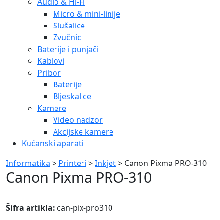
Audio & Hi-Fi
Micro & mini-linije
Slušalice
Zvučnici
Baterije i punjači
Kablovi
Pribor
Baterije
Bljeskalice
Kamere
Video nadzor
Akcijske kamere
Kućanski aparati
Informatika
>
Printeri
>
Inkjet
> Canon Pixma PRO-310
Canon Pixma PRO-310
Šifra artikla:
can-pix-pro310