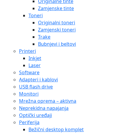
Originalne tinte
Zamjenske tinte
Toneri
Originalni toneri
Zamjenski toneri
Trake
Bubnjevi i beltovi
Printeri
Inkjet
Laser
Software
Adapteri i kablovi
USB flash drive
Monitori
Mrežna oprema – aktivna
Neprekidna napajanja
Optički uređaji
Periferija
Bežični desktop komplet