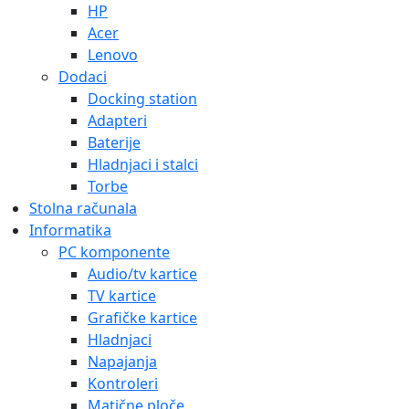
HP
Acer
Lenovo
Dodaci
Docking station
Adapteri
Baterije
Hladnjaci i stalci
Torbe
Stolna računala
Informatika
PC komponente
Audio/tv kartice
TV kartice
Grafičke kartice
Hladnjaci
Napajanja
Kontroleri
Matične ploče