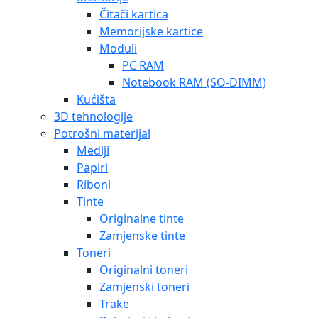
Čitači kartica
Memorijske kartice
Moduli
PC RAM
Notebook RAM (SO-DIMM)
Kućišta
3D tehnologije
Potrošni materijal
Mediji
Papiri
Riboni
Tinte
Originalne tinte
Zamjenske tinte
Toneri
Originalni toneri
Zamjenski toneri
Trake