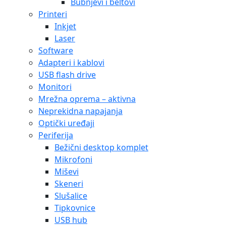
Bubnjevi i beltovi
Printeri
Inkjet
Laser
Software
Adapteri i kablovi
USB flash drive
Monitori
Mrežna oprema – aktivna
Neprekidna napajanja
Optički uređaji
Periferija
Bežični desktop komplet
Mikrofoni
Miševi
Skeneri
Slušalice
Tipkovnice
USB hub