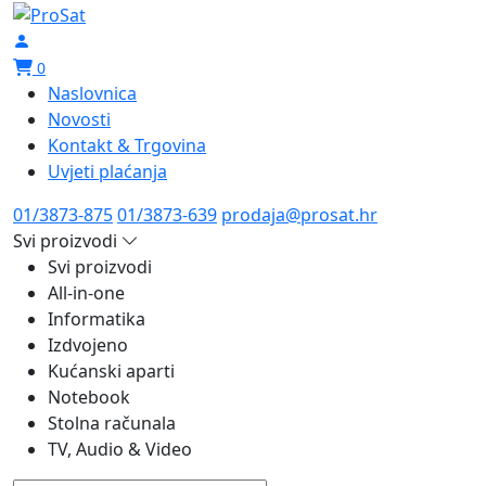
0
Naslovnica
Novosti
Kontakt & Trgovina
Uvjeti plaćanja
01/3873-875
01/3873-639
prodaja@prosat.hr
Svi proizvodi
Svi proizvodi
All-in-one
Informatika
Izdvojeno
Kućanski aparti
Notebook
Stolna računala
TV, Audio & Video