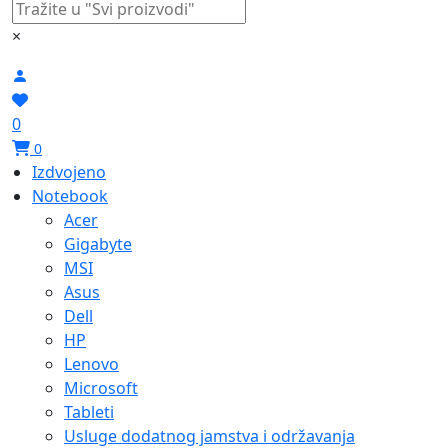
×
0
0
Izdvojeno
Notebook
Acer
Gigabyte
MSI
Asus
Dell
HP
Lenovo
Microsoft
Tableti
Usluge dodatnog jamstva i održavanja