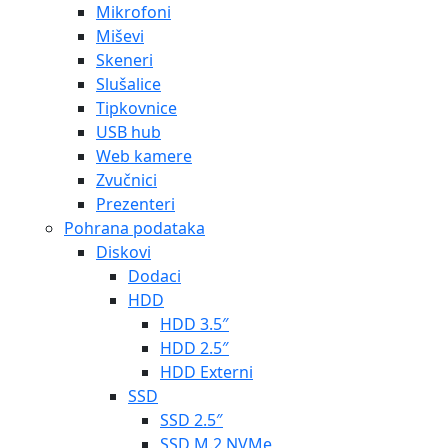
Mikrofoni
Miševi
Skeneri
Slušalice
Tipkovnice
USB hub
Web kamere
Zvučnici
Prezenteri
Pohrana podataka
Diskovi
Dodaci
HDD
HDD 3.5″
HDD 2.5″
HDD Externi
SSD
SSD 2.5″
SSD M.2 NVMe