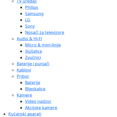
TV uređaji
Philips
Samsung
LG
Sony
Nosači za televizore
Audio & Hi-Fi
Micro & mini-linije
Slušalice
Zvučnici
Baterije i punjači
Kablovi
Pribor
Baterije
Bljeskalice
Kamere
Video nadzor
Akcijske kamere
Kućanski aparati