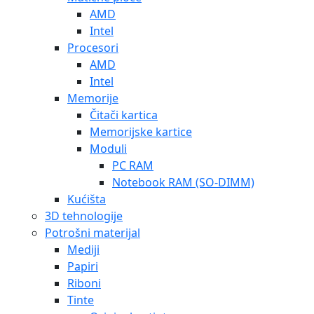
AMD
Intel
Procesori
AMD
Intel
Memorije
Čitači kartica
Memorijske kartice
Moduli
PC RAM
Notebook RAM (SO-DIMM)
Kućišta
3D tehnologije
Potrošni materijal
Mediji
Papiri
Riboni
Tinte