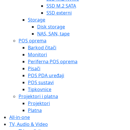
SSD M.2 SATA
SSD externi
Storage
Disk storage
NAS, SAN, tape
POS oprema
Barkod čitači
Monitori
Periferna POS oprema
Pisači
POS PDA uređaji
POS sustavi
Tipkovnice
Projektori i platna
Projektori
Platna
All-in-one
TV, Audio & Video