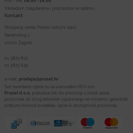
Pon - Pet:
08:00 - 16:00
Viknedom, blagdanima i praznicima ne radimo.
Kontakt
Shopping centar Prečko (istočni ulaz),
Slavenskog 1,
10000 Zagreb
01 3873 875
01 3873 639
e-mail:
prodaja@prosat.hr
Sve navedene cijene su sa uračunatim PDV-om.
Prosat d.o.o.
pokušava biti što precizniji u izradi opisa
proizvoda, ali zbog tehničkih ograničenja ne možemo garantirati
potpunu točnost podataka, opisa ili dostupnosti proizvoda.