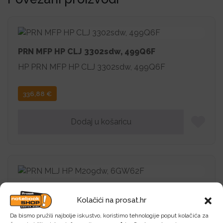
PRN MFP HP CLJ 3302sdw, 499Q6F
HP PRN MFP HP CLJ 3302sdw, 499Q6F
336,88
€
Dodaj u košaricu
PRN MLJ HP M209dw, 6GW62F
Kolačići na prosat.hr
HP PRN MLJ HP M209dw, 6GW62F
Da bismo pružili najbolje iskustvo, koristimo tehnologije poput kolačića za