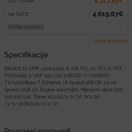
4.317,45€
GOTOVINA:
4.619,67€
NA RATE:
Dodaj u košaricu
Ispiši proizvod
Specifikacije
6800zf, 52 SPM, 1200×1200, 6, GB, PCL 5c, PCL 6, PDF,
PostScript 3, URF, 550 List, 10BASE-T/100BASE-
TX/1000Base-T, Ethernet, Hi-Speed USB (B), 2.0 Hi-
Speed, USB 3.0, Duplex automatic, Mjesečni ciklus [str.]
100.000 List. Toner: W2130/1/2/3A, W2130
/1/2/3X,W2130/1/2/3Y
Povezani proizvodi