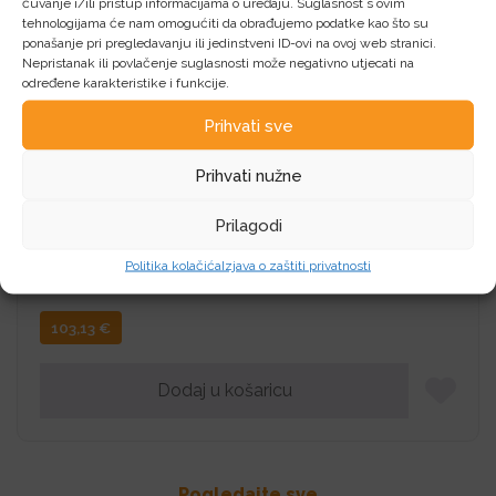
čuvanje i/ili pristup informacijama o uređaju. Suglasnost s ovim
123,75
€
tehnologijama će nam omogućiti da obrađujemo podatke kao što su
ponašanje pri pregledavanju ili jedinstveni ID-ovi na ovoj web stranici.
Nepristanak ili povlačenje suglasnosti može negativno utjecati na
Dodaj u košaricu
određene karakteristike i funkcije.
Prihvati sve
Prihvati nužne
Prilagodi
PRN MLJ Xerox B110
Politika kolačića
Izjava o zaštiti privatnosti
Xerox PRN MLJ Xerox B110
103,13
€
Dodaj u košaricu
Pogledajte sve