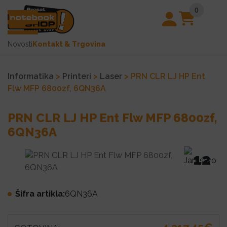
0
Novosti
Kontakt & Trgovina
Informatika
>
Printeri
>
Laser
> PRN CLR LJ HP Ent
Flw MFP 6800zf, 6QN36A
PRN CLR LJ HP Ent Flw MFP 6800zf,
6QN36A
12
Šifra artikla:
6QN36A