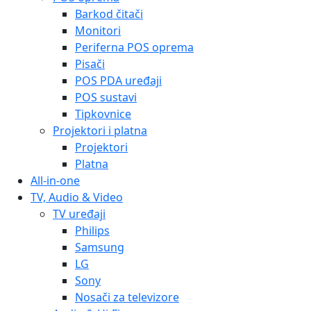
Barkod čitači
Monitori
Periferna POS oprema
Pisači
POS PDA uređaji
POS sustavi
Tipkovnice
Projektori i platna
Projektori
Platna
All-in-one
TV, Audio & Video
TV uređaji
Philips
Samsung
LG
Sony
Nosači za televizore