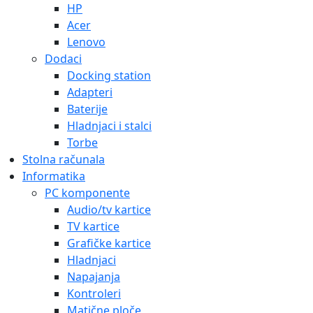
HP
Acer
Lenovo
Dodaci
Docking station
Adapteri
Baterije
Hladnjaci i stalci
Torbe
Stolna računala
Informatika
PC komponente
Audio/tv kartice
TV kartice
Grafičke kartice
Hladnjaci
Napajanja
Kontroleri
Matične ploče