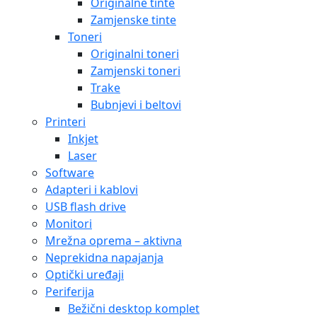
Originalne tinte
Zamjenske tinte
Toneri
Originalni toneri
Zamjenski toneri
Trake
Bubnjevi i beltovi
Printeri
Inkjet
Laser
Software
Adapteri i kablovi
USB flash drive
Monitori
Mrežna oprema – aktivna
Neprekidna napajanja
Optički uređaji
Periferija
Bežični desktop komplet