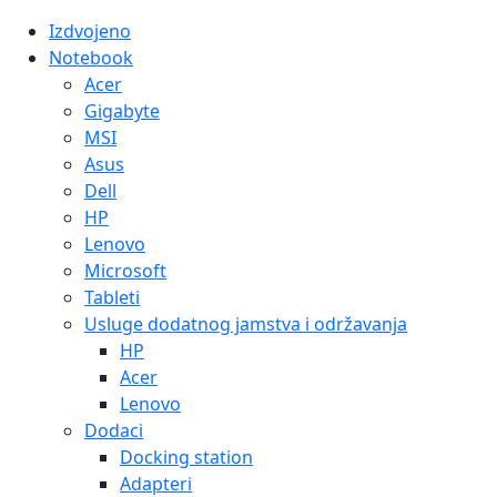
Izdvojeno
Notebook
Acer
Gigabyte
MSI
Asus
Dell
HP
Lenovo
Microsoft
Tableti
Usluge dodatnog jamstva i održavanja
HP
Acer
Lenovo
Dodaci
Docking station
Adapteri