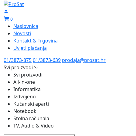
0
Naslovnica
Novosti
Kontakt & Trgovina
Uvjeti plaćanja
01/3873-875
01/3873-639
prodaja@prosat.hr
Svi proizvodi
Svi proizvodi
All-in-one
Informatika
Izdvojeno
Kućanski aparti
Notebook
Stolna računala
TV, Audio & Video