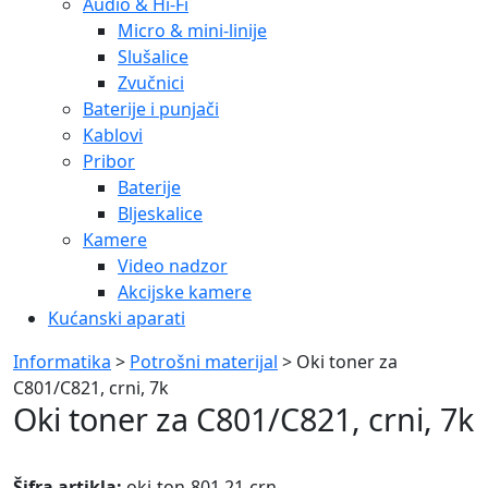
Audio & Hi-Fi
Micro & mini-linije
Slušalice
Zvučnici
Baterije i punjači
Kablovi
Pribor
Baterije
Bljeskalice
Kamere
Video nadzor
Akcijske kamere
Kućanski aparati
Informatika
>
Potrošni materijal
> Oki toner za
C801/C821, crni, 7k
Oki toner za C801/C821, crni, 7k
Šifra artikla:
oki-ton-801.21-crn