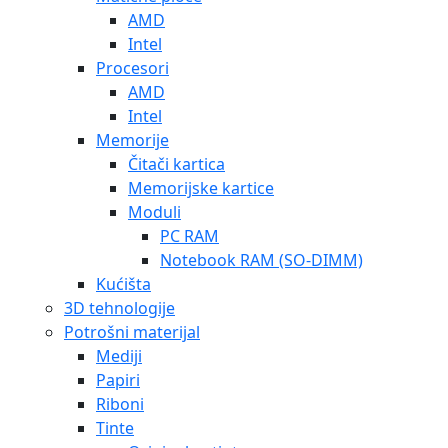
AMD
Intel
Procesori
AMD
Intel
Memorije
Čitači kartica
Memorijske kartice
Moduli
PC RAM
Notebook RAM (SO-DIMM)
Kućišta
3D tehnologije
Potrošni materijal
Mediji
Papiri
Riboni
Tinte