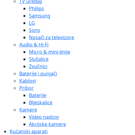
TV uređaji
Philips
Samsung
LG
Sony
Nosači za televizore
Audio & Hi-Fi
Micro & mini-linije
Slušalice
Zvučnici
Baterije i punjači
Kablovi
Pribor
Baterije
Bljeskalice
Kamere
Video nadzor
Akcijske kamere
Kućanski aparati