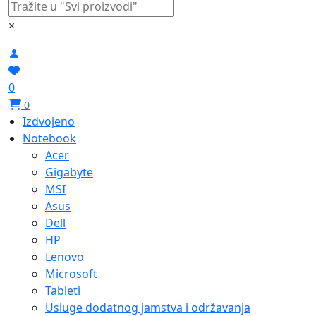
×
0
0
Izdvojeno
Notebook
Acer
Gigabyte
MSI
Asus
Dell
HP
Lenovo
Microsoft
Tableti
Usluge dodatnog jamstva i održavanja