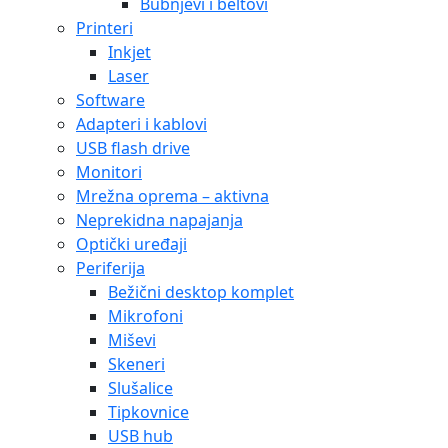
Bubnjevi i beltovi
Printeri
Inkjet
Laser
Software
Adapteri i kablovi
USB flash drive
Monitori
Mrežna oprema – aktivna
Neprekidna napajanja
Optički uređaji
Periferija
Bežični desktop komplet
Mikrofoni
Miševi
Skeneri
Slušalice
Tipkovnice
USB hub