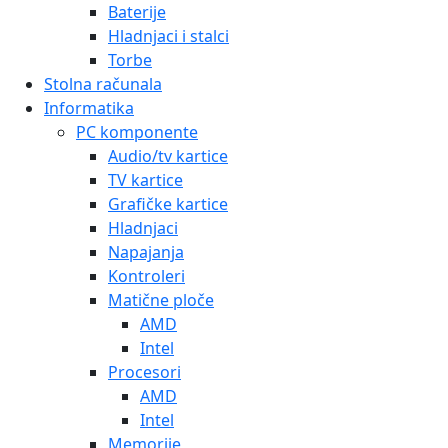
Baterije
Hladnjaci i stalci
Torbe
Stolna računala
Informatika
PC komponente
Audio/tv kartice
TV kartice
Grafičke kartice
Hladnjaci
Napajanja
Kontroleri
Matične ploče
AMD
Intel
Procesori
AMD
Intel
Memorije