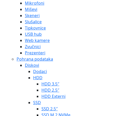
Mikrofoni
Miševi
Skeneri
Slušalice
Tipkovnice
USB hub
Web kamere
Zvučnici
Prezenteri
Pohrana podataka
Diskovi
Dodaci
HDD
HDD 3.5″
HDD 2.5″
HDD Externi
SSD
SSD 2.5″
SSD M.2 NVMe