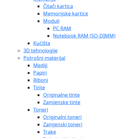
Čitači kartica
Memorijske kartice
Moduli
PC RAM
Notebook RAM (SO-DIMM)
Kućišta
3D tehnologije
Potrošni materijal
Mediji
Papiri
Riboni
Tinte
Originalne tinte
Zamjenske tinte
Toneri
Originalni toneri
Zamjenski toneri
Trake