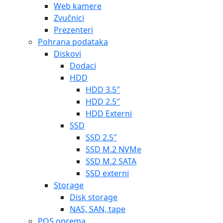
Web kamere
Zvučnici
Prezenteri
Pohrana podataka
Diskovi
Dodaci
HDD
HDD 3.5″
HDD 2.5″
HDD Externi
SSD
SSD 2.5″
SSD M.2 NVMe
SSD M.2 SATA
SSD externi
Storage
Disk storage
NAS, SAN, tape
POS oprema