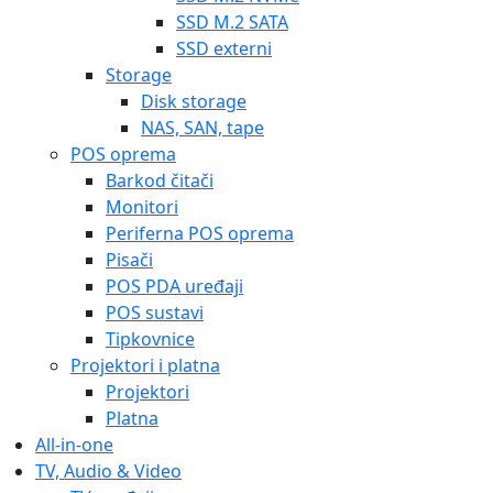
SSD M.2 SATA
SSD externi
Storage
Disk storage
NAS, SAN, tape
POS oprema
Barkod čitači
Monitori
Periferna POS oprema
Pisači
POS PDA uređaji
POS sustavi
Tipkovnice
Projektori i platna
Projektori
Platna
All-in-one
TV, Audio & Video