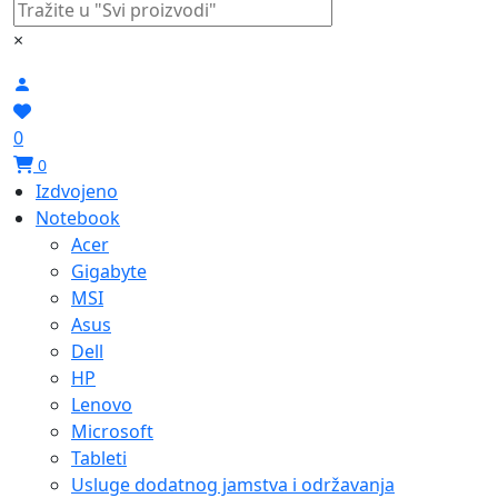
×
0
0
Izdvojeno
Notebook
Acer
Gigabyte
MSI
Asus
Dell
HP
Lenovo
Microsoft
Tableti
Usluge dodatnog jamstva i održavanja