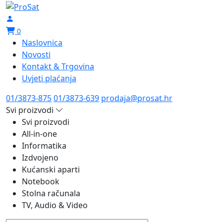
0
Naslovnica
Novosti
Kontakt & Trgovina
Uvjeti plaćanja
01/3873-875
01/3873-639
prodaja@prosat.hr
Svi proizvodi
Svi proizvodi
All-in-one
Informatika
Izdvojeno
Kućanski aparti
Notebook
Stolna računala
TV, Audio & Video