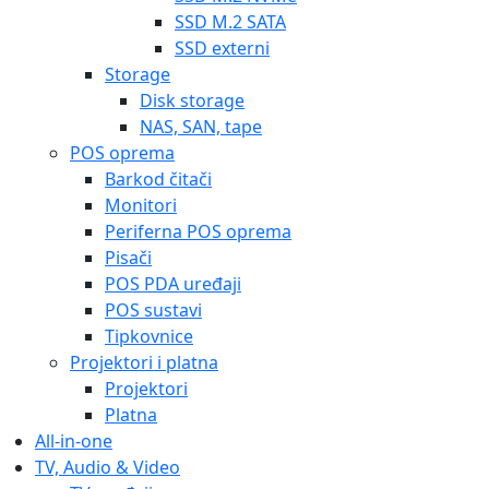
SSD M.2 SATA
SSD externi
Storage
Disk storage
NAS, SAN, tape
POS oprema
Barkod čitači
Monitori
Periferna POS oprema
Pisači
POS PDA uređaji
POS sustavi
Tipkovnice
Projektori i platna
Projektori
Platna
All-in-one
TV, Audio & Video