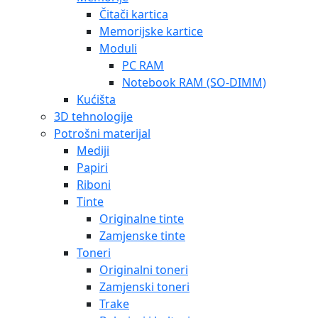
Čitači kartica
Memorijske kartice
Moduli
PC RAM
Notebook RAM (SO-DIMM)
Kućišta
3D tehnologije
Potrošni materijal
Mediji
Papiri
Riboni
Tinte
Originalne tinte
Zamjenske tinte
Toneri
Originalni toneri
Zamjenski toneri
Trake