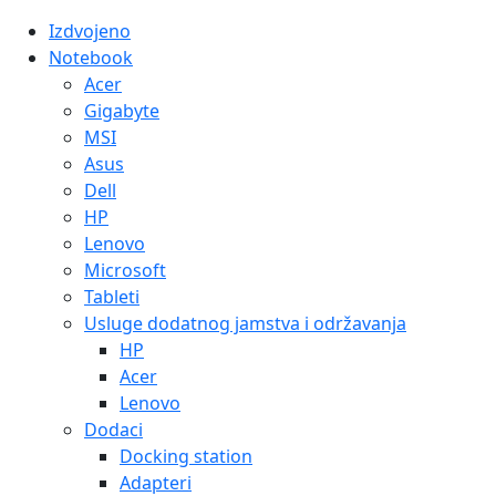
Izdvojeno
Notebook
Acer
Gigabyte
MSI
Asus
Dell
HP
Lenovo
Microsoft
Tableti
Usluge dodatnog jamstva i održavanja
HP
Acer
Lenovo
Dodaci
Docking station
Adapteri