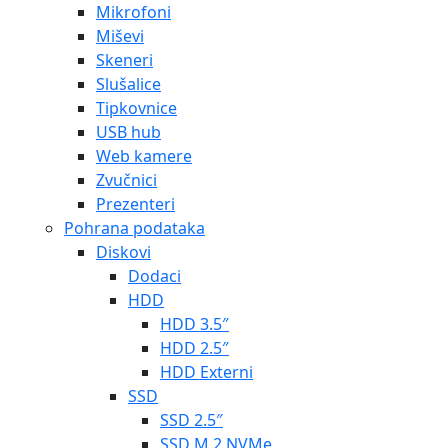
Mikrofoni
Miševi
Skeneri
Slušalice
Tipkovnice
USB hub
Web kamere
Zvučnici
Prezenteri
Pohrana podataka
Diskovi
Dodaci
HDD
HDD 3.5″
HDD 2.5″
HDD Externi
SSD
SSD 2.5″
SSD M.2 NVMe