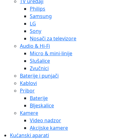
TV uređaji
Philips
Samsung
LG
Sony
Nosači za televizore
Audio & Hi-Fi
Micro & mini-linije
Slušalice
Zvučnici
Baterije i punjači
Kablovi
Pribor
Baterije
Bljeskalice
Kamere
Video nadzor
Akcijske kamere
Kućanski aparati