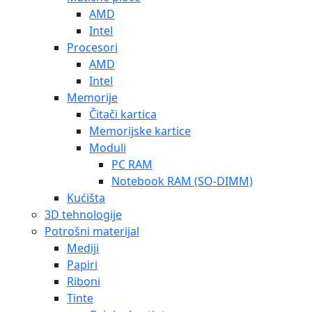
AMD
Intel
Procesori
AMD
Intel
Memorije
Čitači kartica
Memorijske kartice
Moduli
PC RAM
Notebook RAM (SO-DIMM)
Kućišta
3D tehnologije
Potrošni materijal
Mediji
Papiri
Riboni
Tinte