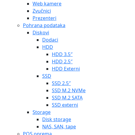
Web kamere
Zvučnici
Prezenteri
Pohrana podataka
Diskovi
Dodaci
HDD
HDD 3.5″
HDD 2.5″
HDD Externi
SSD
SSD 2.5″
SSD M.2 NVMe
SSD M.2 SATA
SSD externi
Storage
Disk storage
NAS, SAN, tape
POS oprema