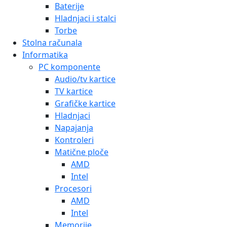
Baterije
Hladnjaci i stalci
Torbe
Stolna računala
Informatika
PC komponente
Audio/tv kartice
TV kartice
Grafičke kartice
Hladnjaci
Napajanja
Kontroleri
Matične ploče
AMD
Intel
Procesori
AMD
Intel
Memorije