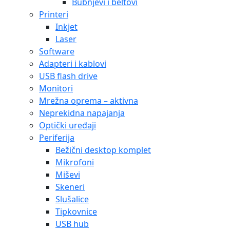
Bubnjevi i beltovi
Printeri
Inkjet
Laser
Software
Adapteri i kablovi
USB flash drive
Monitori
Mrežna oprema – aktivna
Neprekidna napajanja
Optički uređaji
Periferija
Bežični desktop komplet
Mikrofoni
Miševi
Skeneri
Slušalice
Tipkovnice
USB hub