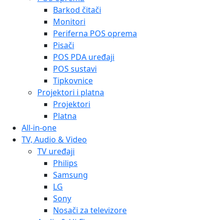
Barkod čitači
Monitori
Periferna POS oprema
Pisači
POS PDA uređaji
POS sustavi
Tipkovnice
Projektori i platna
Projektori
Platna
All-in-one
TV, Audio & Video
TV uređaji
Philips
Samsung
LG
Sony
Nosači za televizore