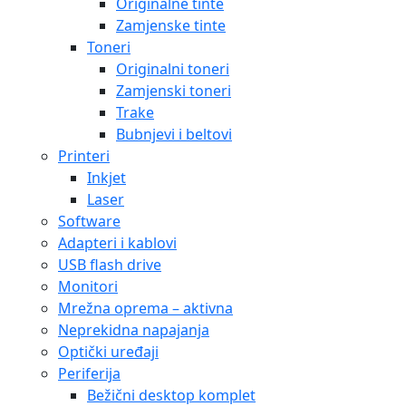
Originalne tinte
Zamjenske tinte
Toneri
Originalni toneri
Zamjenski toneri
Trake
Bubnjevi i beltovi
Printeri
Inkjet
Laser
Software
Adapteri i kablovi
USB flash drive
Monitori
Mrežna oprema – aktivna
Neprekidna napajanja
Optički uređaji
Periferija
Bežični desktop komplet