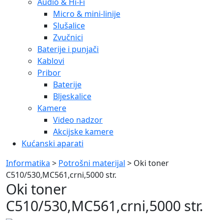
Audio & Hi-Fi
Micro & mini-linije
Slušalice
Zvučnici
Baterije i punjači
Kablovi
Pribor
Baterije
Bljeskalice
Kamere
Video nadzor
Akcijske kamere
Kućanski aparati
Informatika
>
Potrošni materijal
> Oki toner
C510/530,MC561,crni,5000 str.
Oki toner
C510/530,MC561,crni,5000 str.