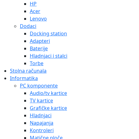
HP
Acer
Lenovo
Dodaci
Docking station
Adapteri
Baterije
Hladnjaci i stalci
Torbe
Stolna računala
Informatika
PC komponente
Audio/tv kartice
TV kartice
Grafičke kartice
Hladnjaci
Napajanja
Kontroleri
Matične ploče