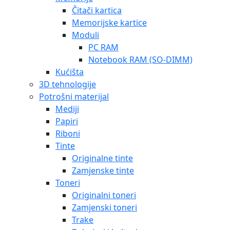
Čitači kartica
Memorijske kartice
Moduli
PC RAM
Notebook RAM (SO-DIMM)
Kućišta
3D tehnologije
Potrošni materijal
Mediji
Papiri
Riboni
Tinte
Originalne tinte
Zamjenske tinte
Toneri
Originalni toneri
Zamjenski toneri
Trake