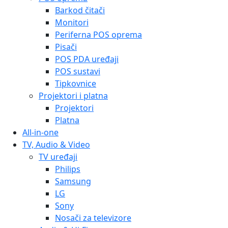
Barkod čitači
Monitori
Periferna POS oprema
Pisači
POS PDA uređaji
POS sustavi
Tipkovnice
Projektori i platna
Projektori
Platna
All-in-one
TV, Audio & Video
TV uređaji
Philips
Samsung
LG
Sony
Nosači za televizore