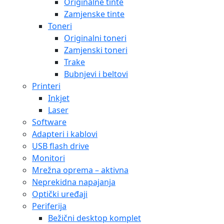
Originalne tinte
Zamjenske tinte
Toneri
Originalni toneri
Zamjenski toneri
Trake
Bubnjevi i beltovi
Printeri
Inkjet
Laser
Software
Adapteri i kablovi
USB flash drive
Monitori
Mrežna oprema – aktivna
Neprekidna napajanja
Optički uređaji
Periferija
Bežični desktop komplet