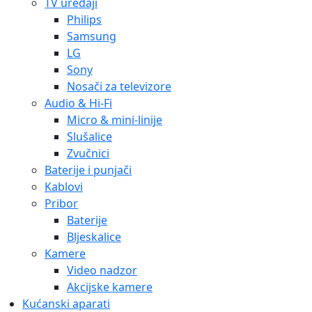
TV uređaji
Philips
Samsung
LG
Sony
Nosači za televizore
Audio & Hi-Fi
Micro & mini-linije
Slušalice
Zvučnici
Baterije i punjači
Kablovi
Pribor
Baterije
Bljeskalice
Kamere
Video nadzor
Akcijske kamere
Kućanski aparati