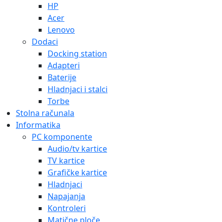
HP
Acer
Lenovo
Dodaci
Docking station
Adapteri
Baterije
Hladnjaci i stalci
Torbe
Stolna računala
Informatika
PC komponente
Audio/tv kartice
TV kartice
Grafičke kartice
Hladnjaci
Napajanja
Kontroleri
Matične ploče