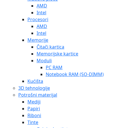
AMD
Intel
Procesori
AMD
Intel
Memorije
Čitači kartica
Memorijske kartice
Moduli
PC RAM
Notebook RAM (SO-DIMM)
Kućišta
3D tehnologije
Potrošni materijal
Mediji
Papiri
Riboni
Tinte