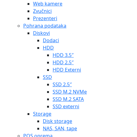
Web kamere
Zvučnici
Prezenteri
Pohrana podataka
Diskovi
Dodaci
HDD
HDD 3.5″
HDD 2.5″
HDD Externi
SSD
SSD 2.5″
SSD M.2 NVMe
SSD M.2 SATA
SSD externi
Storage
Disk storage
NAS, SAN, tape
POS oprema