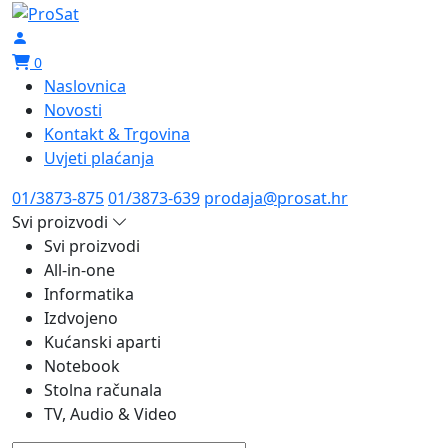
0
Naslovnica
Novosti
Kontakt & Trgovina
Uvjeti plaćanja
01/3873-875
01/3873-639
prodaja@prosat.hr
Svi proizvodi
Svi proizvodi
All-in-one
Informatika
Izdvojeno
Kućanski aparti
Notebook
Stolna računala
TV, Audio & Video