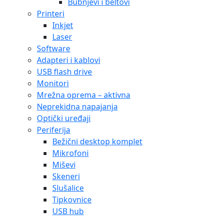
Bubnjevi i beltovi
Printeri
Inkjet
Laser
Software
Adapteri i kablovi
USB flash drive
Monitori
Mrežna oprema – aktivna
Neprekidna napajanja
Optički uređaji
Periferija
Bežični desktop komplet
Mikrofoni
Miševi
Skeneri
Slušalice
Tipkovnice
USB hub