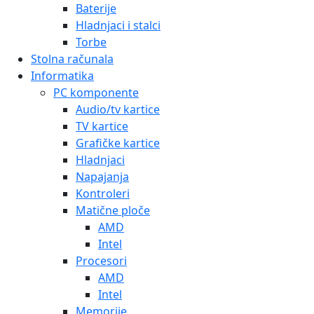
Baterije
Hladnjaci i stalci
Torbe
Stolna računala
Informatika
PC komponente
Audio/tv kartice
TV kartice
Grafičke kartice
Hladnjaci
Napajanja
Kontroleri
Matične ploče
AMD
Intel
Procesori
AMD
Intel
Memorije