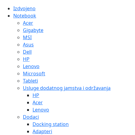
Izdvojeno
Notebook
Acer
Gigabyte
MSI
Asus
Dell
HP
Lenovo
Microsoft
Tableti
Usluge dodatnog jamstva i održavanja
HP
Acer
Lenovo
Dodaci
Docking station
Adapteri