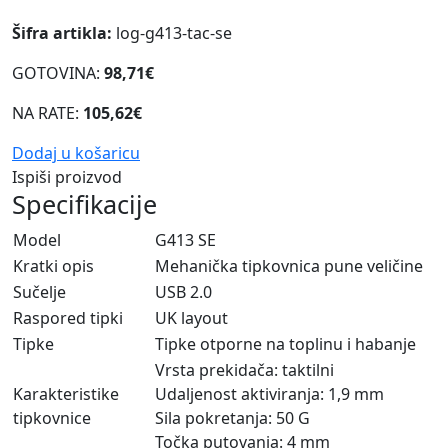
Šifra artikla:
log-g413-tac-se
GOTOVINA:
98,71€
NA RATE:
105,62€
Dodaj u košaricu
Ispiši proizvod
Specifikacije
Model
G413 SE
Kratki opis
Mehanička tipkovnica pune veličine
Sučelje
USB 2.0
Raspored tipki
UK layout
Tipke
Tipke otporne na toplinu i habanje
Vrsta prekidača: taktilni
Karakteristike
Udaljenost aktiviranja: 1,9 mm
tipkovnice
Sila pokretanja: 50 G
Točka putovanja: 4 mm