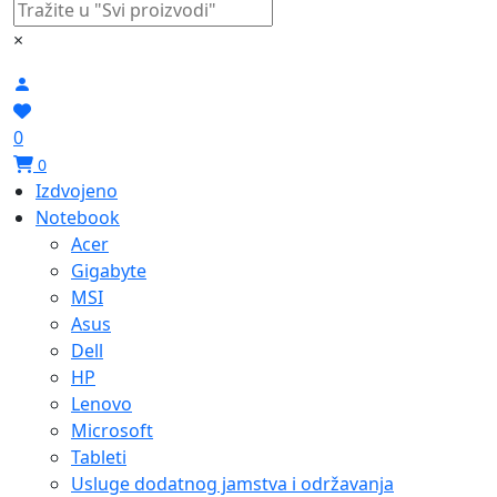
×
0
0
Izdvojeno
Notebook
Acer
Gigabyte
MSI
Asus
Dell
HP
Lenovo
Microsoft
Tableti
Usluge dodatnog jamstva i održavanja