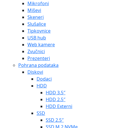
Mikrofoni
Miševi
Skeneri
Slušalice
Tipkovnice
USB hub
Web kamere
Zvučnici
Prezenteri
Pohrana podataka
Diskovi
Dodaci
HDD
HDD 3.5″
HDD 2.5″
HDD Externi
SSD
SSD 2.5″
SSD M.2 NVMe