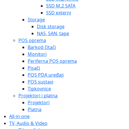
SSD M.2 SATA
SSD externi
Storage
Disk storage
NAS, SAN, tape
POS oprema
Barkod čitači
Monitori
Periferna POS oprema
Pisači
POS PDA uređaji
POS sustavi
Tipkovnice
Projektori i platna
Projektori
Platna
All-in-one
TV, Audio & Video