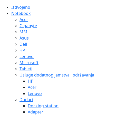
Izdvojeno
Notebook
Acer
Gigabyte
MSI
Asus
Dell
HP
Lenovo
Microsoft
Tableti
Usluge dodatnog jamstva i održavanja
HP
Acer
Lenovo
Dodaci
Docking station
Adapteri