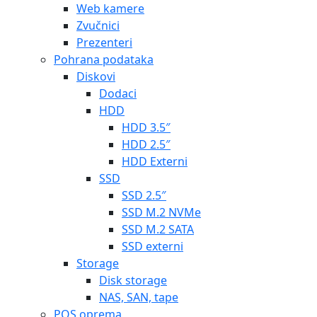
Web kamere
Zvučnici
Prezenteri
Pohrana podataka
Diskovi
Dodaci
HDD
HDD 3.5″
HDD 2.5″
HDD Externi
SSD
SSD 2.5″
SSD M.2 NVMe
SSD M.2 SATA
SSD externi
Storage
Disk storage
NAS, SAN, tape
POS oprema