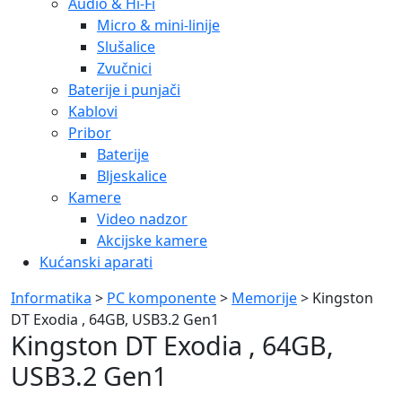
Audio & Hi-Fi
Micro & mini-linije
Slušalice
Zvučnici
Baterije i punjači
Kablovi
Pribor
Baterije
Bljeskalice
Kamere
Video nadzor
Akcijske kamere
Kućanski aparati
Informatika
>
PC komponente
>
Memorije
> Kingston
DT Exodia , 64GB, USB3.2 Gen1
Kingston DT Exodia , 64GB,
USB3.2 Gen1