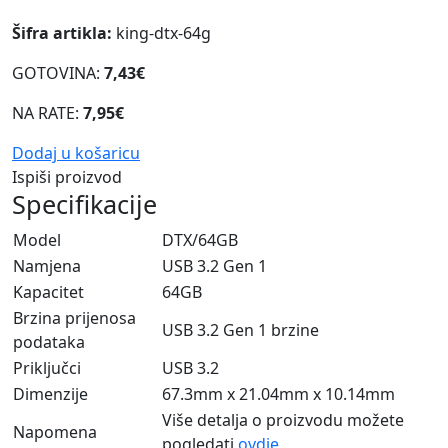
Šifra artikla:
king-dtx-64g
GOTOVINA:
7,43€
NA RATE:
7,95€
Dodaj u košaricu
Ispiši proizvod
Specifikacije
Model
DTX/64GB
Namjena
USB 3.2 Gen 1
Kapacitet
64GB
Brzina prijenosa
USB 3.2 Gen 1 brzine
podataka
Priključci
USB 3.2
Dimenzije
67.3mm x 21.04mm x 10.14mm
Više detalja o proizvodu možete
Napomena
pogledati
ovdje.