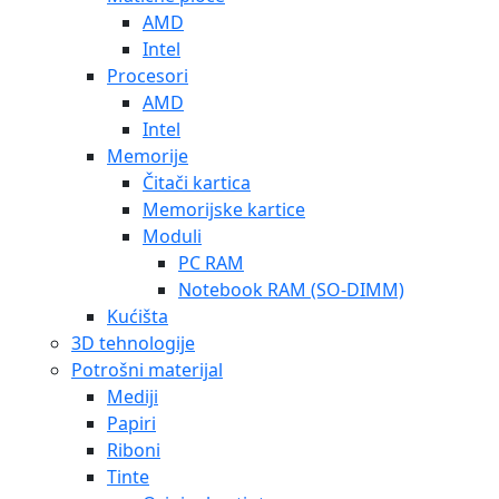
AMD
Intel
Procesori
AMD
Intel
Memorije
Čitači kartica
Memorijske kartice
Moduli
PC RAM
Notebook RAM (SO-DIMM)
Kućišta
3D tehnologije
Potrošni materijal
Mediji
Papiri
Riboni
Tinte