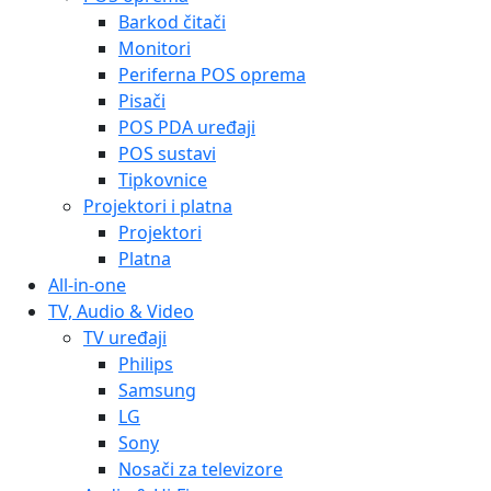
Barkod čitači
Monitori
Periferna POS oprema
Pisači
POS PDA uređaji
POS sustavi
Tipkovnice
Projektori i platna
Projektori
Platna
All-in-one
TV, Audio & Video
TV uređaji
Philips
Samsung
LG
Sony
Nosači za televizore