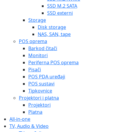
SSD M.2 SATA
SSD externi
Storage
Disk storage
NAS, SAN, tape
POS oprema
Barkod čitači
Monitori
Periferna POS oprema
Pisači
POS PDA uređaji
POS sustavi
Tipkovnice
Projektori i platna
Projektori
Platna
All-in-one
TV, Audio & Video