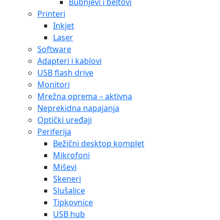
Bubnjevi i beltovi
Printeri
Inkjet
Laser
Software
Adapteri i kablovi
USB flash drive
Monitori
Mrežna oprema – aktivna
Neprekidna napajanja
Optički uređaji
Periferija
Bežični desktop komplet
Mikrofoni
Miševi
Skeneri
Slušalice
Tipkovnice
USB hub