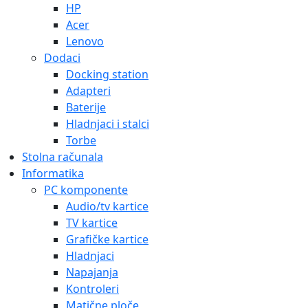
HP
Acer
Lenovo
Dodaci
Docking station
Adapteri
Baterije
Hladnjaci i stalci
Torbe
Stolna računala
Informatika
PC komponente
Audio/tv kartice
TV kartice
Grafičke kartice
Hladnjaci
Napajanja
Kontroleri
Matične ploče