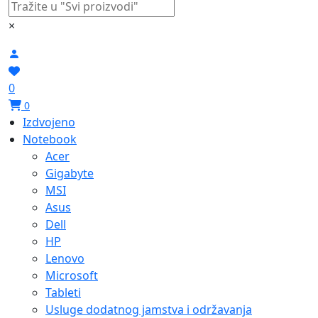
×
0
0
Izdvojeno
Notebook
Acer
Gigabyte
MSI
Asus
Dell
HP
Lenovo
Microsoft
Tableti
Usluge dodatnog jamstva i održavanja