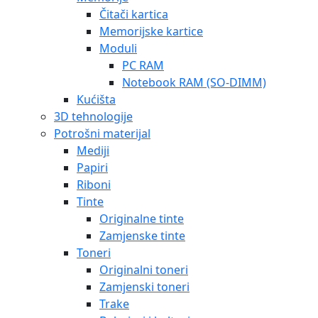
Čitači kartica
Memorijske kartice
Moduli
PC RAM
Notebook RAM (SO-DIMM)
Kućišta
3D tehnologije
Potrošni materijal
Mediji
Papiri
Riboni
Tinte
Originalne tinte
Zamjenske tinte
Toneri
Originalni toneri
Zamjenski toneri
Trake