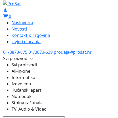
0
Naslovnica
Novosti
Kontakt & Trgovina
Uvjeti plaćanja
01/3873-875
01/3873-639
prodaja@prosat.hr
Svi proizvodi
Svi proizvodi
All-in-one
Informatika
Izdvojeno
Kućanski aparti
Notebook
Stolna računala
TV, Audio & Video