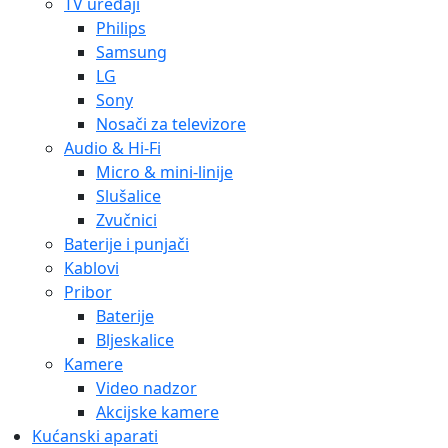
TV uređaji
Philips
Samsung
LG
Sony
Nosači za televizore
Audio & Hi-Fi
Micro & mini-linije
Slušalice
Zvučnici
Baterije i punjači
Kablovi
Pribor
Baterije
Bljeskalice
Kamere
Video nadzor
Akcijske kamere
Kućanski aparati