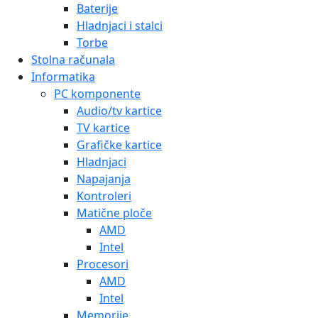
Baterije
Hladnjaci i stalci
Torbe
Stolna računala
Informatika
PC komponente
Audio/tv kartice
TV kartice
Grafičke kartice
Hladnjaci
Napajanja
Kontroleri
Matične ploče
AMD
Intel
Procesori
AMD
Intel
Memorije