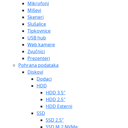
Mikrofoni
Miševi
Skeneri
Slušalice
Tipkovnice
USB hub
Web kamere
Zvučnici
Prezenteri
Pohrana podataka
Diskovi
Dodaci
HDD
HDD 3.5″
HDD 2.5″
HDD Externi
SSD
SSD 2.5″
SSD M.2 NVMe