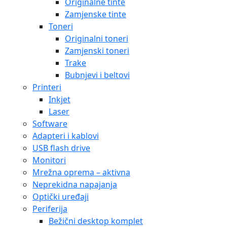
Originalne tinte
Zamjenske tinte
Toneri
Originalni toneri
Zamjenski toneri
Trake
Bubnjevi i beltovi
Printeri
Inkjet
Laser
Software
Adapteri i kablovi
USB flash drive
Monitori
Mrežna oprema – aktivna
Neprekidna napajanja
Optički uređaji
Periferija
Bežični desktop komplet