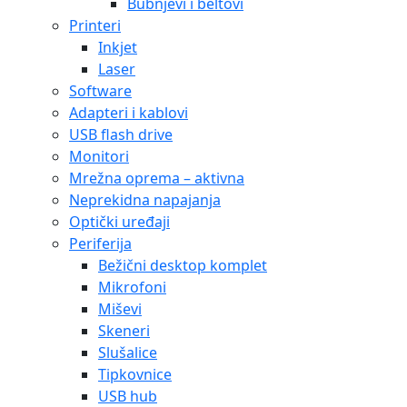
Bubnjevi i beltovi
Printeri
Inkjet
Laser
Software
Adapteri i kablovi
USB flash drive
Monitori
Mrežna oprema – aktivna
Neprekidna napajanja
Optički uređaji
Periferija
Bežični desktop komplet
Mikrofoni
Miševi
Skeneri
Slušalice
Tipkovnice
USB hub