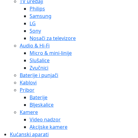
TV uređaji
Philips
Samsung
LG
Sony
Nosači za televizore
Audio & Hi-Fi
Micro & mini-linije
Slušalice
Zvučnici
Baterije i punjači
Kablovi
Pribor
Baterije
Bljeskalice
Kamere
Video nadzor
Akcijske kamere
Kućanski aparati