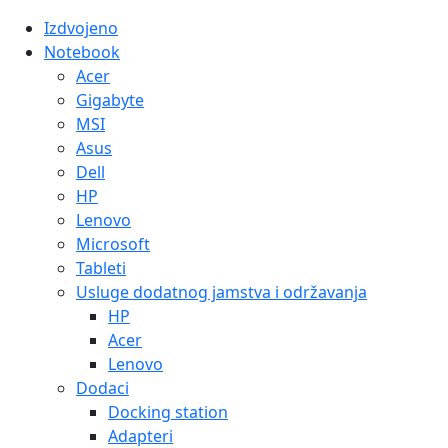
Izdvojeno
Notebook
Acer
Gigabyte
MSI
Asus
Dell
HP
Lenovo
Microsoft
Tableti
Usluge dodatnog jamstva i održavanja
HP
Acer
Lenovo
Dodaci
Docking station
Adapteri