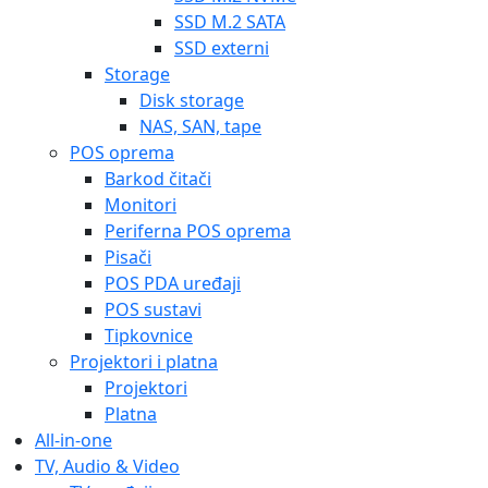
SSD M.2 SATA
SSD externi
Storage
Disk storage
NAS, SAN, tape
POS oprema
Barkod čitači
Monitori
Periferna POS oprema
Pisači
POS PDA uređaji
POS sustavi
Tipkovnice
Projektori i platna
Projektori
Platna
All-in-one
TV, Audio & Video