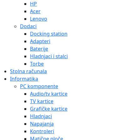
HP
Acer
Lenovo
Dodaci
Docking station
Adapteri
Baterije
Hladnjaci i stalci
Torbe
Stolna računala
Informatika
PC komponente
Audio/tv kartice
TV kartice
Grafičke kartice
Hladnjaci
Napajanja
Kontroleri
Matične ploče