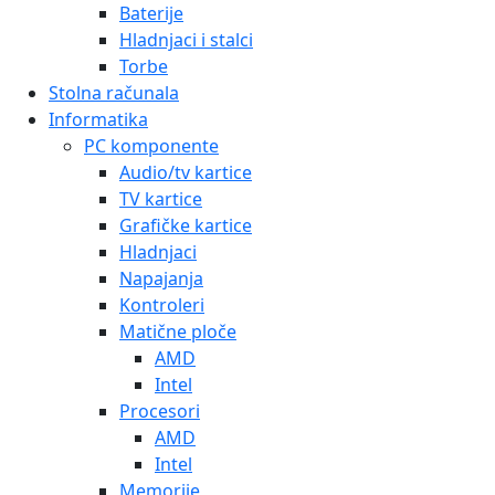
Baterije
Hladnjaci i stalci
Torbe
Stolna računala
Informatika
PC komponente
Audio/tv kartice
TV kartice
Grafičke kartice
Hladnjaci
Napajanja
Kontroleri
Matične ploče
AMD
Intel
Procesori
AMD
Intel
Memorije