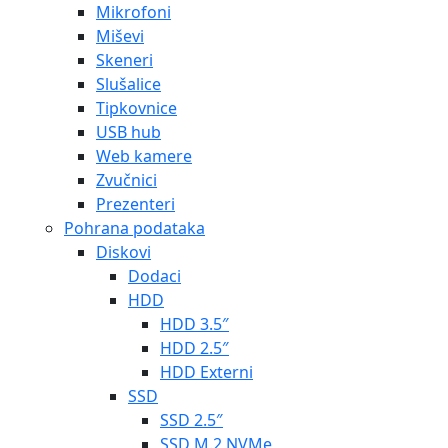
Mikrofoni
Miševi
Skeneri
Slušalice
Tipkovnice
USB hub
Web kamere
Zvučnici
Prezenteri
Pohrana podataka
Diskovi
Dodaci
HDD
HDD 3.5″
HDD 2.5″
HDD Externi
SSD
SSD 2.5″
SSD M.2 NVMe