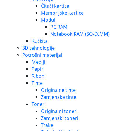
Čitači kartica
Memorijske kartice
Moduli
PC RAM
Notebook RAM (SO-DIMM)
Kućišta
3D tehnologije
Potrošni materijal
Mediji
Papiri
Riboni
Tinte
Originalne tinte
Zamjenske tinte
Toneri
Originalni toneri
Zamjenski toneri
Trake