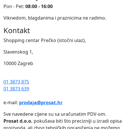
Pon - Pet:
08:00 - 16:00
Viknedom, blagdanima i praznicima ne radimo.
Kontakt
Shopping centar Prečko (istočni ulaz),
Slavenskog 1,
10000 Zagreb
01 3873 875
01 3873 639
e-mail:
prodaja@prosat.hr
Sve navedene cijene su sa uračunatim PDV-om.
Prosat d.o.o.
pokušava biti što precizniji u izradi opisa
proizvoda, ali zbog tehničkih ograničenja ne možemo