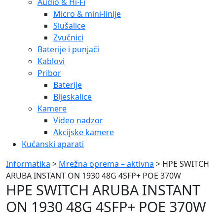
Audio & Hi-Fi
Micro & mini-linije
Slušalice
Zvučnici
Baterije i punjači
Kablovi
Pribor
Baterije
Bljeskalice
Kamere
Video nadzor
Akcijske kamere
Kućanski aparati
Informatika
>
Mrežna oprema – aktivna
> HPE SWITCH
ARUBA INSTANT ON 1930 48G 4SFP+ POE 370W
HPE SWITCH ARUBA INSTANT
ON 1930 48G 4SFP+ POE 370W