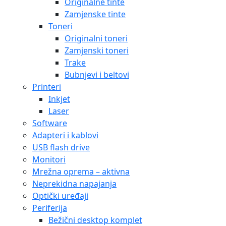
Originalne tinte
Zamjenske tinte
Toneri
Originalni toneri
Zamjenski toneri
Trake
Bubnjevi i beltovi
Printeri
Inkjet
Laser
Software
Adapteri i kablovi
USB flash drive
Monitori
Mrežna oprema – aktivna
Neprekidna napajanja
Optički uređaji
Periferija
Bežični desktop komplet