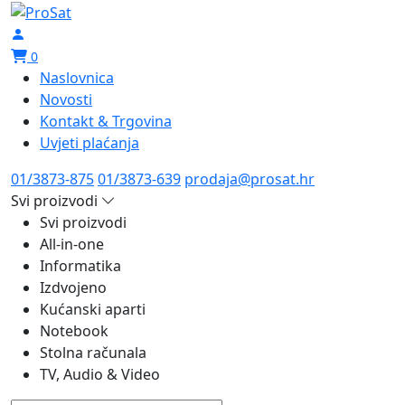
0
Naslovnica
Novosti
Kontakt & Trgovina
Uvjeti plaćanja
01/3873-875
01/3873-639
prodaja@prosat.hr
Svi proizvodi
Svi proizvodi
All-in-one
Informatika
Izdvojeno
Kućanski aparti
Notebook
Stolna računala
TV, Audio & Video