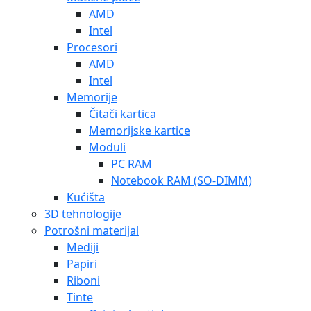
AMD
Intel
Procesori
AMD
Intel
Memorije
Čitači kartica
Memorijske kartice
Moduli
PC RAM
Notebook RAM (SO-DIMM)
Kućišta
3D tehnologije
Potrošni materijal
Mediji
Papiri
Riboni
Tinte