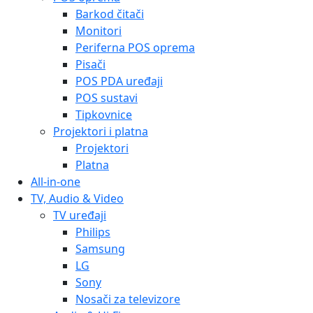
Barkod čitači
Monitori
Periferna POS oprema
Pisači
POS PDA uređaji
POS sustavi
Tipkovnice
Projektori i platna
Projektori
Platna
All-in-one
TV, Audio & Video
TV uređaji
Philips
Samsung
LG
Sony
Nosači za televizore