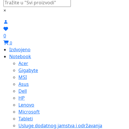
×
0
0
Izdvojeno
Notebook
Acer
Gigabyte
MSI
Asus
Dell
HP
Lenovo
Microsoft
Tableti
Usluge dodatnog jamstva i održavanja