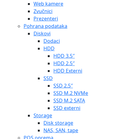
Web kamere
Zvučnici
Prezenteri
Pohrana podataka
Diskovi
Dodaci
HDD
HDD 3.5″
HDD 2.5″
HDD Externi
SSD
SSD 2.5″
SSD M.2 NVMe
SSD M.2 SATA
SSD externi
Storage
Disk storage
NAS, SAN, tape
POS oprema