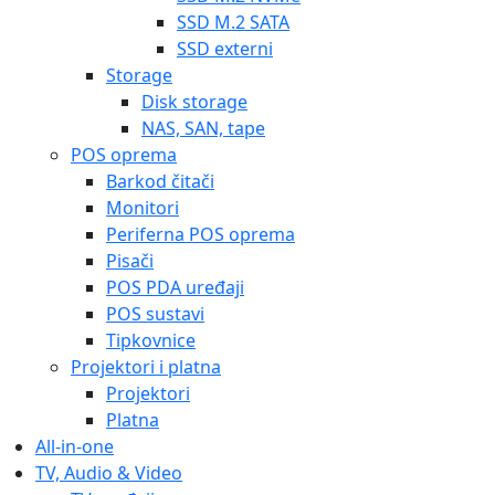
SSD M.2 SATA
SSD externi
Storage
Disk storage
NAS, SAN, tape
POS oprema
Barkod čitači
Monitori
Periferna POS oprema
Pisači
POS PDA uređaji
POS sustavi
Tipkovnice
Projektori i platna
Projektori
Platna
All-in-one
TV, Audio & Video