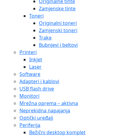
Originalne tinte
Zamjenske tinte
Toneri
Originalni toneri
Zamjenski toneri
Trake
Bubnjevi i beltovi
Printeri
Inkjet
Laser
Software
Adapteri i kablovi
USB flash drive
Monitori
Mrežna oprema – aktivna
Neprekidna napajanja
Optički uređaji
Periferija
Bežični desktop komplet