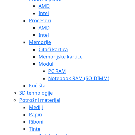
AMD
Intel
Procesori
AMD
Intel
Memorije
Čitači kartica
Memorijske kartice
Moduli
PC RAM
Notebook RAM (SO-DIMM)
Kućišta
3D tehnologije
Potrošni materijal
Mediji
Papiri
Riboni
Tinte