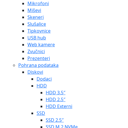
Mikrofoni
Miševi
Skeneri
Slušalice
Tipkovnice
USB hub
Web kamere
Zvučnici
Prezenteri
Pohrana podataka
Diskovi
Dodaci
HDD
HDD 3.5″
HDD 2.5″
HDD Externi
SSD
SSD 2.5″
SSD M.2 NVMe