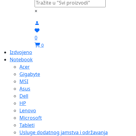
×
0
0
Izdvojeno
Notebook
Acer
Gigabyte
MSI
Asus
Dell
HP
Lenovo
Microsoft
Tableti
Usluge dodatnog jamstva i održavanja