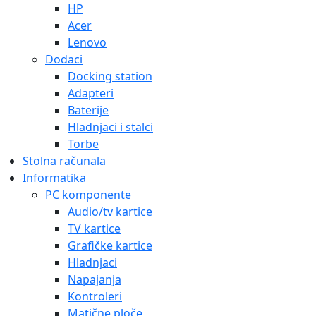
HP
Acer
Lenovo
Dodaci
Docking station
Adapteri
Baterije
Hladnjaci i stalci
Torbe
Stolna računala
Informatika
PC komponente
Audio/tv kartice
TV kartice
Grafičke kartice
Hladnjaci
Napajanja
Kontroleri
Matične ploče