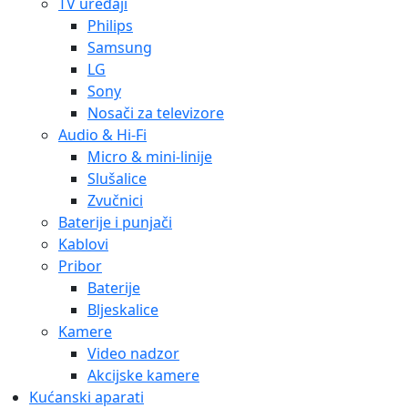
TV uređaji
Philips
Samsung
LG
Sony
Nosači za televizore
Audio & Hi-Fi
Micro & mini-linije
Slušalice
Zvučnici
Baterije i punjači
Kablovi
Pribor
Baterije
Bljeskalice
Kamere
Video nadzor
Akcijske kamere
Kućanski aparati