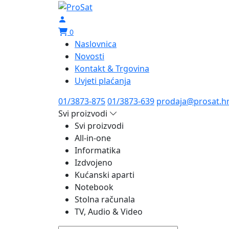
0
Naslovnica
Novosti
Kontakt & Trgovina
Uvjeti plaćanja
01/3873-875
01/3873-639
prodaja@prosat.h
Svi proizvodi
Svi proizvodi
All-in-one
Informatika
Izdvojeno
Kućanski aparti
Notebook
Stolna računala
TV, Audio & Video