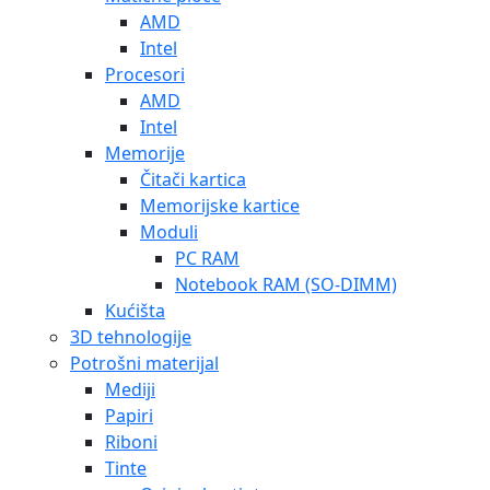
AMD
Intel
Procesori
AMD
Intel
Memorije
Čitači kartica
Memorijske kartice
Moduli
PC RAM
Notebook RAM (SO-DIMM)
Kućišta
3D tehnologije
Potrošni materijal
Mediji
Papiri
Riboni
Tinte