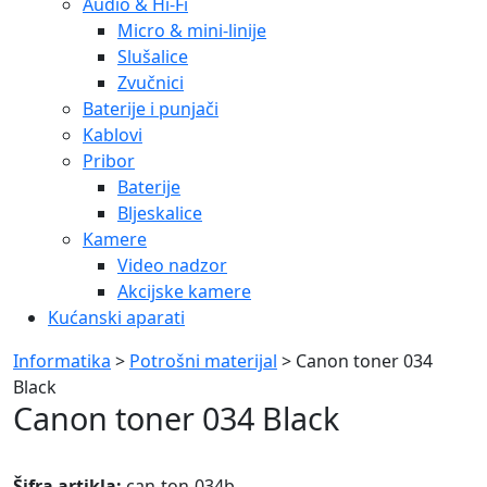
Audio & Hi-Fi
Micro & mini-linije
Slušalice
Zvučnici
Baterije i punjači
Kablovi
Pribor
Baterije
Bljeskalice
Kamere
Video nadzor
Akcijske kamere
Kućanski aparati
Informatika
>
Potrošni materijal
> Canon toner 034
Black
Canon toner 034 Black
Šifra artikla:
can-ton-034b