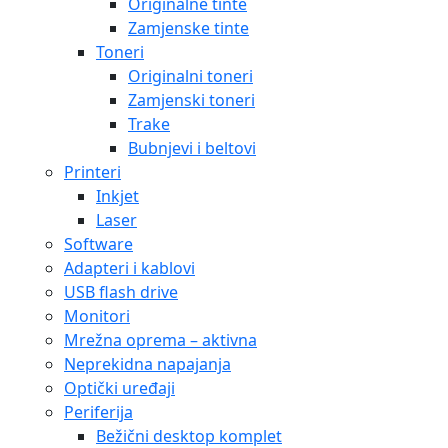
Originalne tinte
Zamjenske tinte
Toneri
Originalni toneri
Zamjenski toneri
Trake
Bubnjevi i beltovi
Printeri
Inkjet
Laser
Software
Adapteri i kablovi
USB flash drive
Monitori
Mrežna oprema – aktivna
Neprekidna napajanja
Optički uređaji
Periferija
Bežični desktop komplet