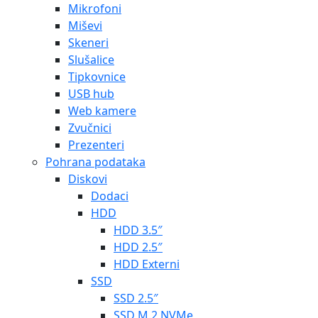
Mikrofoni
Miševi
Skeneri
Slušalice
Tipkovnice
USB hub
Web kamere
Zvučnici
Prezenteri
Pohrana podataka
Diskovi
Dodaci
HDD
HDD 3.5″
HDD 2.5″
HDD Externi
SSD
SSD 2.5″
SSD M.2 NVMe