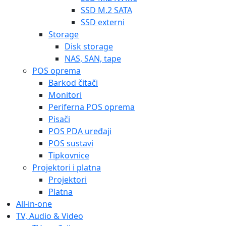
SSD M.2 SATA
SSD externi
Storage
Disk storage
NAS, SAN, tape
POS oprema
Barkod čitači
Monitori
Periferna POS oprema
Pisači
POS PDA uređaji
POS sustavi
Tipkovnice
Projektori i platna
Projektori
Platna
All-in-one
TV, Audio & Video