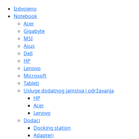
Izdvojeno
Notebook
Acer
Gigabyte
MSI
Asus
Dell
HP
Lenovo
Microsoft
Tableti
Usluge dodatnog jamstva i održavanja
HP
Acer
Lenovo
Dodaci
Docking station
Adapteri