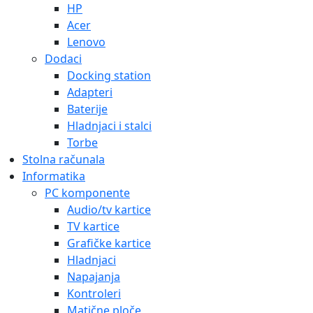
HP
Acer
Lenovo
Dodaci
Docking station
Adapteri
Baterije
Hladnjaci i stalci
Torbe
Stolna računala
Informatika
PC komponente
Audio/tv kartice
TV kartice
Grafičke kartice
Hladnjaci
Napajanja
Kontroleri
Matične ploče