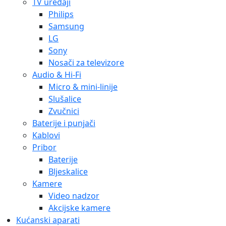
TV uređaji
Philips
Samsung
LG
Sony
Nosači za televizore
Audio & Hi-Fi
Micro & mini-linije
Slušalice
Zvučnici
Baterije i punjači
Kablovi
Pribor
Baterije
Bljeskalice
Kamere
Video nadzor
Akcijske kamere
Kućanski aparati