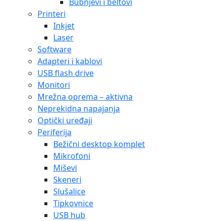
Bubnjevi i beltovi
Printeri
Inkjet
Laser
Software
Adapteri i kablovi
USB flash drive
Monitori
Mrežna oprema – aktivna
Neprekidna napajanja
Optički uređaji
Periferija
Bežični desktop komplet
Mikrofoni
Miševi
Skeneri
Slušalice
Tipkovnice
USB hub