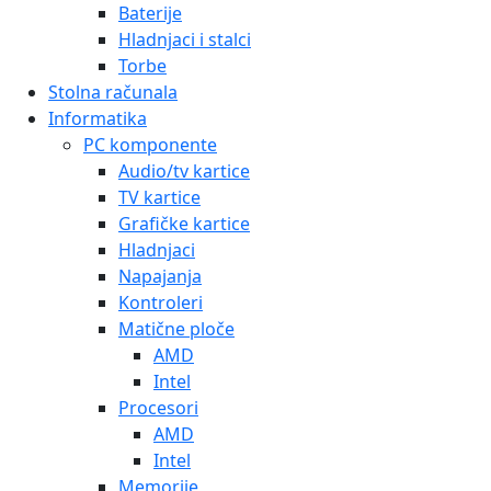
Baterije
Hladnjaci i stalci
Torbe
Stolna računala
Informatika
PC komponente
Audio/tv kartice
TV kartice
Grafičke kartice
Hladnjaci
Napajanja
Kontroleri
Matične ploče
AMD
Intel
Procesori
AMD
Intel
Memorije