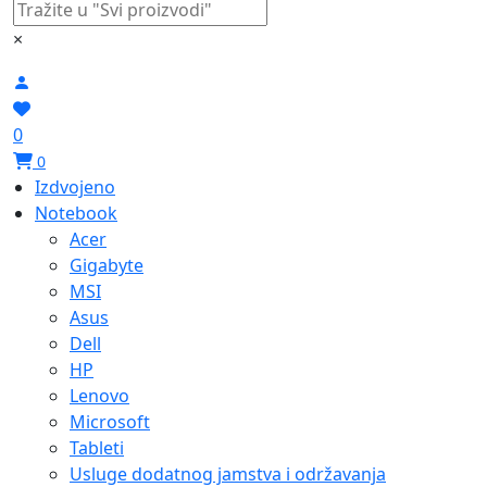
×
0
0
Izdvojeno
Notebook
Acer
Gigabyte
MSI
Asus
Dell
HP
Lenovo
Microsoft
Tableti
Usluge dodatnog jamstva i održavanja