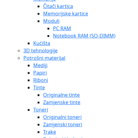
Čitači kartica
Memorijske kartice
Moduli
PC RAM
Notebook RAM (SO-DIMM)
Kućišta
3D tehnologije
Potrošni materijal
Mediji
Papiri
Riboni
Tinte
Originalne tinte
Zamjenske tinte
Toneri
Originalni toneri
Zamjenski toneri
Trake