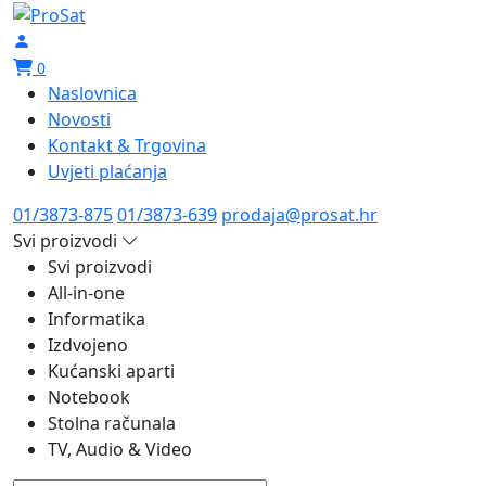
0
Naslovnica
Novosti
Kontakt & Trgovina
Uvjeti plaćanja
01/3873-875
01/3873-639
prodaja@prosat.hr
Svi proizvodi
Svi proizvodi
All-in-one
Informatika
Izdvojeno
Kućanski aparti
Notebook
Stolna računala
TV, Audio & Video