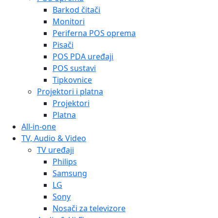
Barkod čitači
Monitori
Periferna POS oprema
Pisači
POS PDA uređaji
POS sustavi
Tipkovnice
Projektori i platna
Projektori
Platna
All-in-one
TV, Audio & Video
TV uređaji
Philips
Samsung
LG
Sony
Nosači za televizore