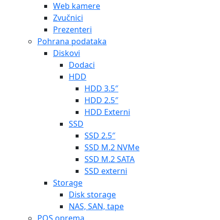
Web kamere
Zvučnici
Prezenteri
Pohrana podataka
Diskovi
Dodaci
HDD
HDD 3.5″
HDD 2.5″
HDD Externi
SSD
SSD 2.5″
SSD M.2 NVMe
SSD M.2 SATA
SSD externi
Storage
Disk storage
NAS, SAN, tape
POS oprema