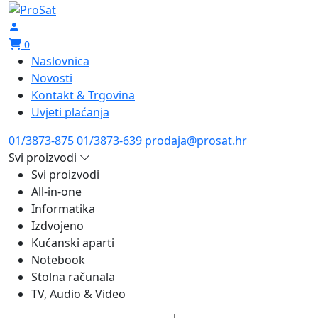
0
Naslovnica
Novosti
Kontakt & Trgovina
Uvjeti plaćanja
01/3873-875
01/3873-639
prodaja@prosat.hr
Svi proizvodi
Svi proizvodi
All-in-one
Informatika
Izdvojeno
Kućanski aparti
Notebook
Stolna računala
TV, Audio & Video