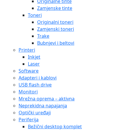
Originalne tinte
Zamjenske tinte
Toneri
Originalni toneri
Zamjenski toneri
Trake
Bubnjevi i beltovi
Printeri
Inkjet
Laser
Software
Adapteri i kablovi
USB flash drive
Monitori
Mrežna oprema – aktivna
Neprekidna napajanja
Optički uređaji
Periferija
Bežični desktop komplet