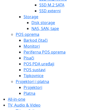
SSD M.2 SATA
SSD externi
Storage
Disk storage
NAS, SAN, tape
POS oprema
Barkod čitači
Monitori
Periferna POS oprema
Pisači
POS PDA uređaji
POS sustavi
Tipkovnice
Projektori i platna
Projektori
Platna
All-in-one
TV, Audio & Video