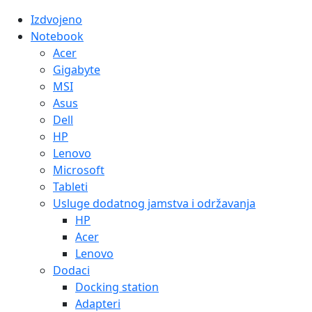
Izdvojeno
Notebook
Acer
Gigabyte
MSI
Asus
Dell
HP
Lenovo
Microsoft
Tableti
Usluge dodatnog jamstva i održavanja
HP
Acer
Lenovo
Dodaci
Docking station
Adapteri