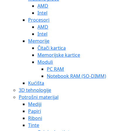
AMD
Intel
Procesori
AMD
Intel
Memorije
Čitači kartica
Memorijske kartice
Moduli
PC RAM
Notebook RAM (SO-DIMM)
Kućišta
3D tehnologije
Potrošni materijal
Mediji
Papiri
Riboni
Tinte