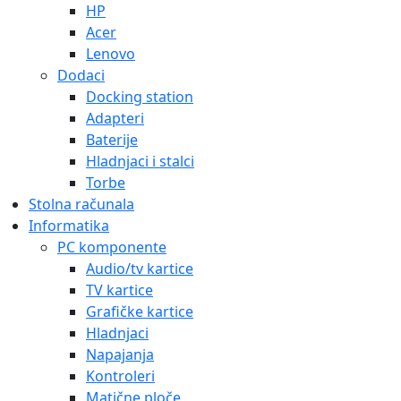
HP
Acer
Lenovo
Dodaci
Docking station
Adapteri
Baterije
Hladnjaci i stalci
Torbe
Stolna računala
Informatika
PC komponente
Audio/tv kartice
TV kartice
Grafičke kartice
Hladnjaci
Napajanja
Kontroleri
Matične ploče