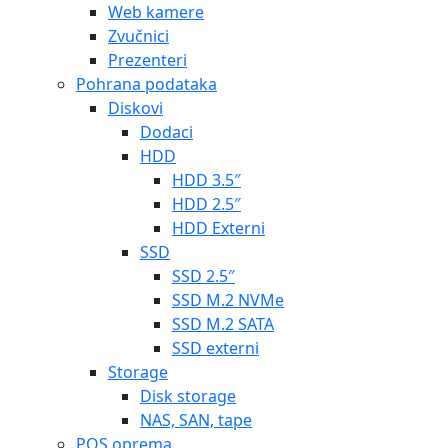
Web kamere
Zvučnici
Prezenteri
Pohrana podataka
Diskovi
Dodaci
HDD
HDD 3.5″
HDD 2.5″
HDD Externi
SSD
SSD 2.5″
SSD M.2 NVMe
SSD M.2 SATA
SSD externi
Storage
Disk storage
NAS, SAN, tape
POS oprema