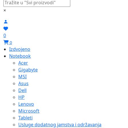
×
0
0
Izdvojeno
Notebook
Acer
Gigabyte
MSI
Asus
Dell
HP
Lenovo
Microsoft
Tableti
Usluge dodatnog jamstva i održavanja