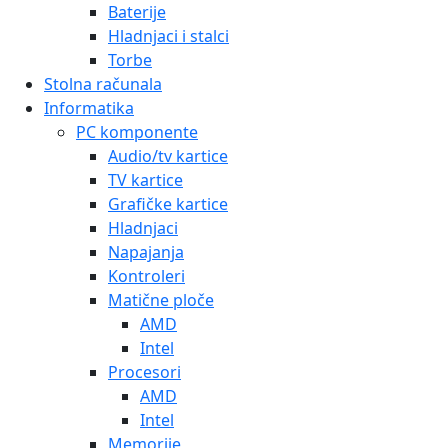
Baterije
Hladnjaci i stalci
Torbe
Stolna računala
Informatika
PC komponente
Audio/tv kartice
TV kartice
Grafičke kartice
Hladnjaci
Napajanja
Kontroleri
Matične ploče
AMD
Intel
Procesori
AMD
Intel
Memorije