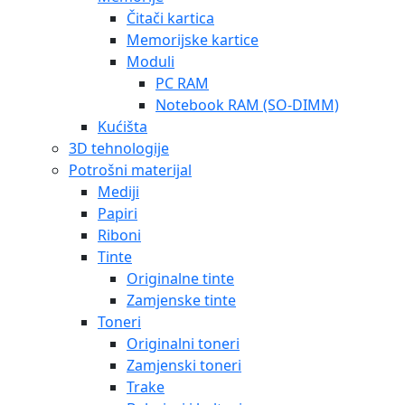
Čitači kartica
Memorijske kartice
Moduli
PC RAM
Notebook RAM (SO-DIMM)
Kućišta
3D tehnologije
Potrošni materijal
Mediji
Papiri
Riboni
Tinte
Originalne tinte
Zamjenske tinte
Toneri
Originalni toneri
Zamjenski toneri
Trake