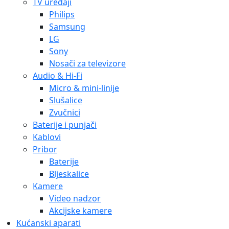
TV uređaji
Philips
Samsung
LG
Sony
Nosači za televizore
Audio & Hi-Fi
Micro & mini-linije
Slušalice
Zvučnici
Baterije i punjači
Kablovi
Pribor
Baterije
Bljeskalice
Kamere
Video nadzor
Akcijske kamere
Kućanski aparati