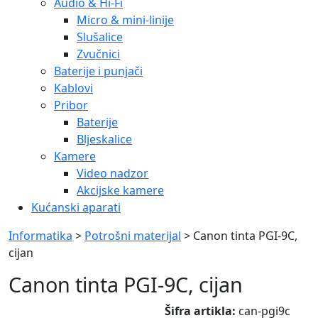
Audio & Hi-Fi
Micro & mini-linije
Slušalice
Zvučnici
Baterije i punjači
Kablovi
Pribor
Baterije
Bljeskalice
Kamere
Video nadzor
Akcijske kamere
Kućanski aparati
Informatika
>
Potrošni materijal
> Canon tinta PGI-9C,
cijan
Canon tinta PGI-9C, cijan
Šifra artikla:
can-pgi9c