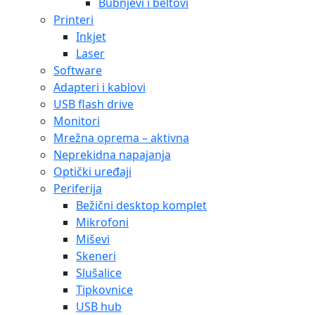
Bubnjevi i beltovi
Printeri
Inkjet
Laser
Software
Adapteri i kablovi
USB flash drive
Monitori
Mrežna oprema – aktivna
Neprekidna napajanja
Optički uređaji
Periferija
Bežični desktop komplet
Mikrofoni
Miševi
Skeneri
Slušalice
Tipkovnice
USB hub