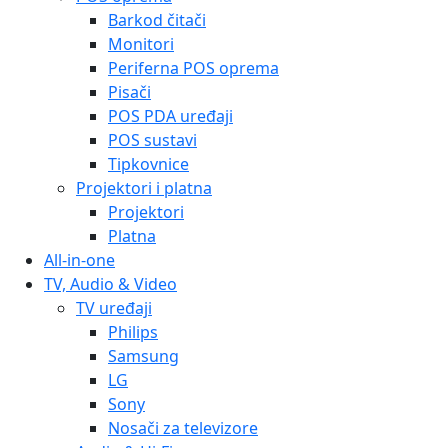
Barkod čitači
Monitori
Periferna POS oprema
Pisači
POS PDA uređaji
POS sustavi
Tipkovnice
Projektori i platna
Projektori
Platna
All-in-one
TV, Audio & Video
TV uređaji
Philips
Samsung
LG
Sony
Nosači za televizore