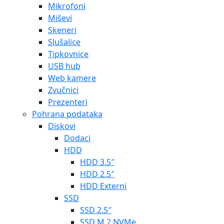
Mikrofoni
Miševi
Skeneri
Slušalice
Tipkovnice
USB hub
Web kamere
Zvučnici
Prezenteri
Pohrana podataka
Diskovi
Dodaci
HDD
HDD 3.5″
HDD 2.5″
HDD Externi
SSD
SSD 2.5″
SSD M.2 NVMe