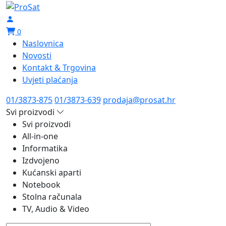
0
Naslovnica
Novosti
Kontakt & Trgovina
Uvjeti plaćanja
01/3873-875
01/3873-639
prodaja@prosat.hr
Svi proizvodi
Svi proizvodi
All-in-one
Informatika
Izdvojeno
Kućanski aparti
Notebook
Stolna računala
TV, Audio & Video