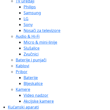
TV uređaji
Philips
Samsung
LG
Sony
Nosači za televizore
Audio & Hi-Fi
Micro & mini-linije
Slušalice
Zvučnici
Baterije i punjači
Kablovi
Pribor
Baterije
Bljeskalice
Kamere
Video nadzor
Akcijske kamere
Kućanski aparati