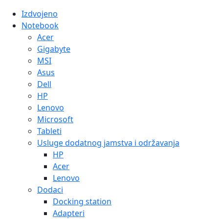
Izdvojeno
Notebook
Acer
Gigabyte
MSI
Asus
Dell
HP
Lenovo
Microsoft
Tableti
Usluge dodatnog jamstva i održavanja
HP
Acer
Lenovo
Dodaci
Docking station
Adapteri