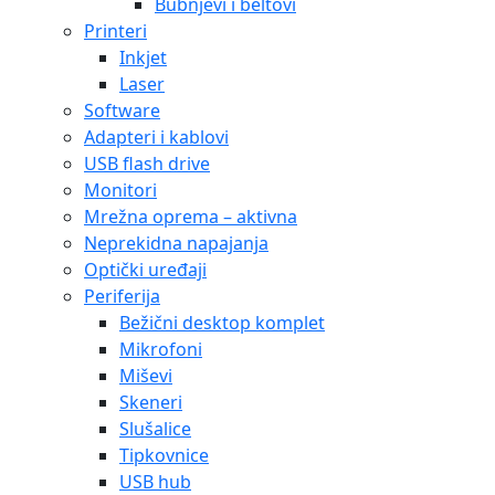
Bubnjevi i beltovi
Printeri
Inkjet
Laser
Software
Adapteri i kablovi
USB flash drive
Monitori
Mrežna oprema – aktivna
Neprekidna napajanja
Optički uređaji
Periferija
Bežični desktop komplet
Mikrofoni
Miševi
Skeneri
Slušalice
Tipkovnice
USB hub