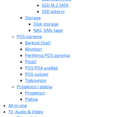
SSD M.2 SATA
SSD externi
Storage
Disk storage
NAS, SAN, tape
POS oprema
Barkod čitači
Monitori
Periferna POS oprema
Pisači
POS PDA uređaji
POS sustavi
Tipkovnice
Projektori i platna
Projektori
Platna
All-in-one
TV, Audio & Video