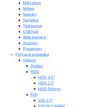
Mikrofoni
Miševi
Skeneri
Slušalice
Tipkovnice
USB hub
Web kamere
Zvučnici
Prezenteri
Pohrana podataka
Diskovi
Dodaci
HDD
HDD 3.5″
HDD 2.5″
HDD Externi
SSD
SSD 2.5″
SSD M.2 NVMe