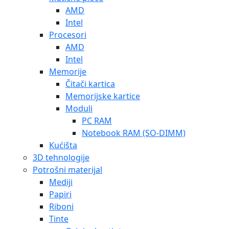
AMD
Intel
Procesori
AMD
Intel
Memorije
Čitači kartica
Memorijske kartice
Moduli
PC RAM
Notebook RAM (SO-DIMM)
Kućišta
3D tehnologije
Potrošni materijal
Mediji
Papiri
Riboni
Tinte