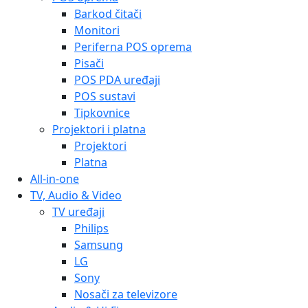
Barkod čitači
Monitori
Periferna POS oprema
Pisači
POS PDA uređaji
POS sustavi
Tipkovnice
Projektori i platna
Projektori
Platna
All-in-one
TV, Audio & Video
TV uređaji
Philips
Samsung
LG
Sony
Nosači za televizore