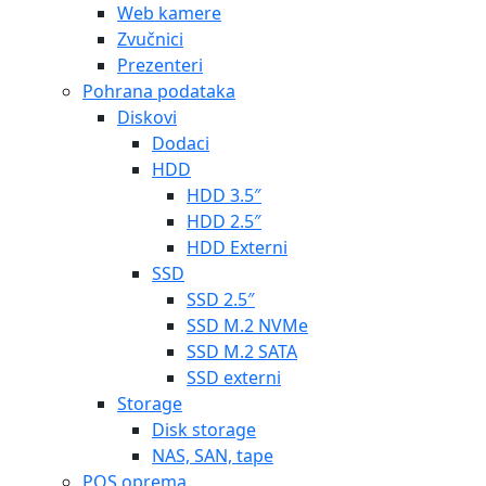
Web kamere
Zvučnici
Prezenteri
Pohrana podataka
Diskovi
Dodaci
HDD
HDD 3.5″
HDD 2.5″
HDD Externi
SSD
SSD 2.5″
SSD M.2 NVMe
SSD M.2 SATA
SSD externi
Storage
Disk storage
NAS, SAN, tape
POS oprema