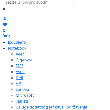
×
0
0
Izdvojeno
Notebook
Acer
Gigabyte
MSI
Asus
Dell
HP
Lenovo
Microsoft
Tableti
Usluge dodatnog jamstva i održavanja