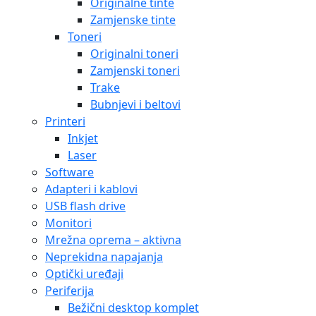
Originalne tinte
Zamjenske tinte
Toneri
Originalni toneri
Zamjenski toneri
Trake
Bubnjevi i beltovi
Printeri
Inkjet
Laser
Software
Adapteri i kablovi
USB flash drive
Monitori
Mrežna oprema – aktivna
Neprekidna napajanja
Optički uređaji
Periferija
Bežični desktop komplet