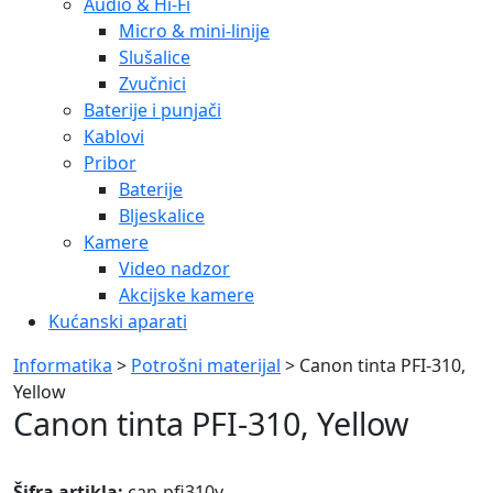
Audio & Hi-Fi
Micro & mini-linije
Slušalice
Zvučnici
Baterije i punjači
Kablovi
Pribor
Baterije
Bljeskalice
Kamere
Video nadzor
Akcijske kamere
Kućanski aparati
Informatika
>
Potrošni materijal
> Canon tinta PFI-310,
Yellow
Canon tinta PFI-310, Yellow
Šifra artikla:
can-pfi310y