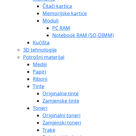
Čitači kartica
Memorijske kartice
Moduli
PC RAM
Notebook RAM (SO-DIMM)
Kućišta
3D tehnologije
Potrošni materijal
Mediji
Papiri
Riboni
Tinte
Originalne tinte
Zamjenske tinte
Toneri
Originalni toneri
Zamjenski toneri
Trake