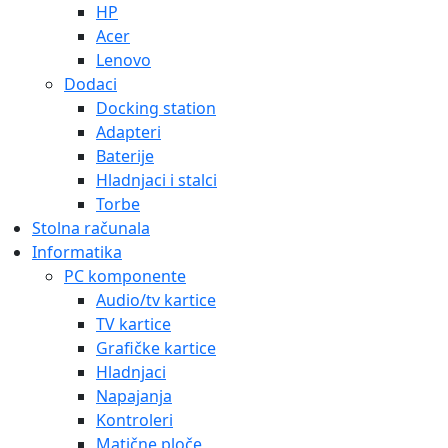
HP
Acer
Lenovo
Dodaci
Docking station
Adapteri
Baterije
Hladnjaci i stalci
Torbe
Stolna računala
Informatika
PC komponente
Audio/tv kartice
TV kartice
Grafičke kartice
Hladnjaci
Napajanja
Kontroleri
Matične ploče