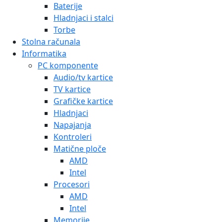
Baterije
Hladnjaci i stalci
Torbe
Stolna računala
Informatika
PC komponente
Audio/tv kartice
TV kartice
Grafičke kartice
Hladnjaci
Napajanja
Kontroleri
Matične ploče
AMD
Intel
Procesori
AMD
Intel
Memorije