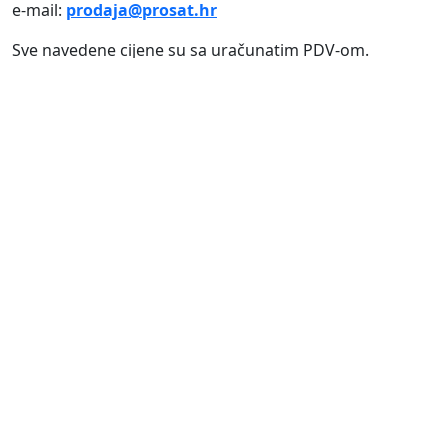
e-mail:
prodaja@prosat.hr
Sve navedene cijene su sa uračunatim PDV-om.
Prosat d.o.o.
pokušava biti što precizniji u izradi opisa
proizvoda, ali zbog tehničkih ograničenja ne možemo
garantirati potpunu točnost podataka, opisa ili
dostupnosti proizvoda.
© 2024 Prosat d.o.o. Sva prava pridržana.
Web by: