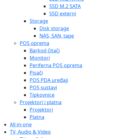
SSD M.2 SATA
SSD externi
Storage
Disk storage
NAS, SAN, tape
POS oprema
Barkod čitači
Monitori
Periferna POS oprema
Pisači
POS PDA uređaji
POS sustavi
Tipkovnice
Projektori i platna
Projektori
Platna
All-in-one
TV, Audio & Video