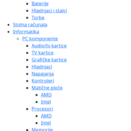
Baterije
Hladnjaci i stalci
Torbe
Stolna računala
Informatika
PC komponente
Audio/tv kartice
TV kartice
Grafičke kartice
Hladnjaci
Napajanja
Kontroleri
Matične ploče
AMD
Intel
Procesori
AMD
Intel
Memorije