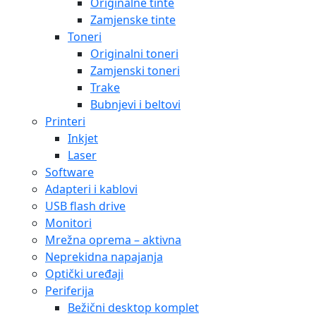
Originalne tinte
Zamjenske tinte
Toneri
Originalni toneri
Zamjenski toneri
Trake
Bubnjevi i beltovi
Printeri
Inkjet
Laser
Software
Adapteri i kablovi
USB flash drive
Monitori
Mrežna oprema – aktivna
Neprekidna napajanja
Optički uređaji
Periferija
Bežični desktop komplet