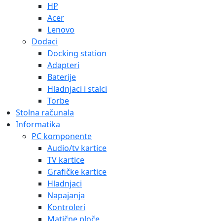
HP
Acer
Lenovo
Dodaci
Docking station
Adapteri
Baterije
Hladnjaci i stalci
Torbe
Stolna računala
Informatika
PC komponente
Audio/tv kartice
TV kartice
Grafičke kartice
Hladnjaci
Napajanja
Kontroleri
Matične ploče