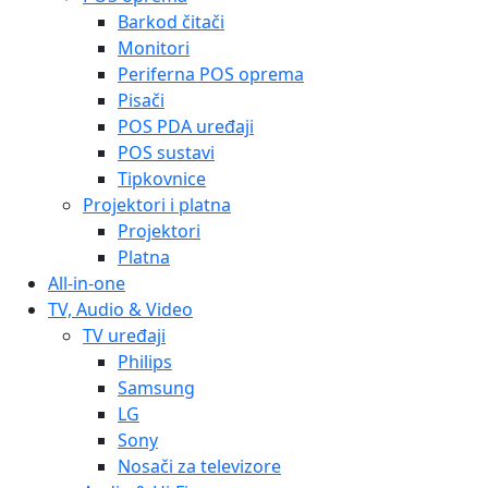
Barkod čitači
Monitori
Periferna POS oprema
Pisači
POS PDA uređaji
POS sustavi
Tipkovnice
Projektori i platna
Projektori
Platna
All-in-one
TV, Audio & Video
TV uređaji
Philips
Samsung
LG
Sony
Nosači za televizore