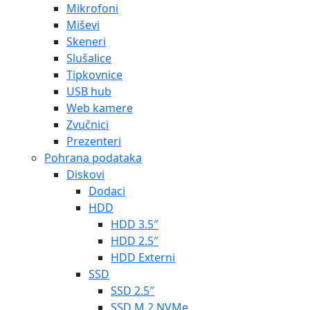
Mikrofoni
Miševi
Skeneri
Slušalice
Tipkovnice
USB hub
Web kamere
Zvučnici
Prezenteri
Pohrana podataka
Diskovi
Dodaci
HDD
HDD 3.5″
HDD 2.5″
HDD Externi
SSD
SSD 2.5″
SSD M.2 NVMe