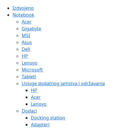
Izdvojeno
Notebook
Acer
Gigabyte
MSI
Asus
Dell
HP
Lenovo
Microsoft
Tableti
Usluge dodatnog jamstva i održavanja
HP
Acer
Lenovo
Dodaci
Docking station
Adapteri