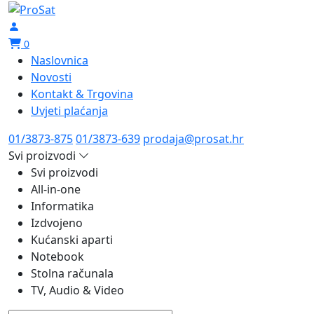
0
Naslovnica
Novosti
Kontakt & Trgovina
Uvjeti plaćanja
01/3873-875
01/3873-639
prodaja@prosat.hr
Svi proizvodi
Svi proizvodi
All-in-one
Informatika
Izdvojeno
Kućanski aparti
Notebook
Stolna računala
TV, Audio & Video