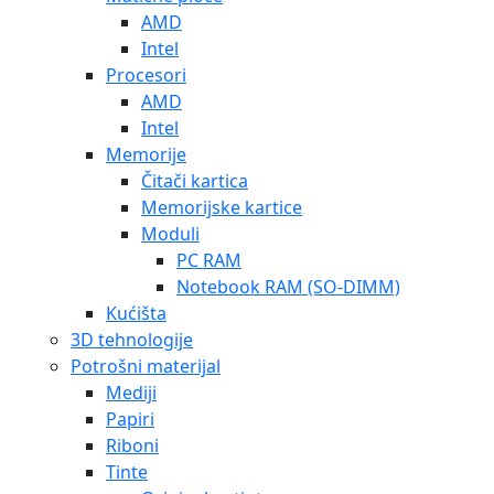
AMD
Intel
Procesori
AMD
Intel
Memorije
Čitači kartica
Memorijske kartice
Moduli
PC RAM
Notebook RAM (SO-DIMM)
Kućišta
3D tehnologije
Potrošni materijal
Mediji
Papiri
Riboni
Tinte