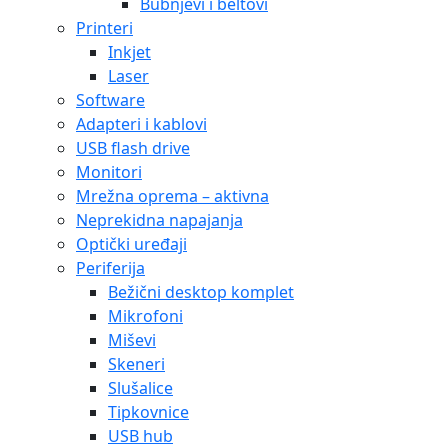
Bubnjevi i beltovi
Printeri
Inkjet
Laser
Software
Adapteri i kablovi
USB flash drive
Monitori
Mrežna oprema – aktivna
Neprekidna napajanja
Optički uređaji
Periferija
Bežični desktop komplet
Mikrofoni
Miševi
Skeneri
Slušalice
Tipkovnice
USB hub