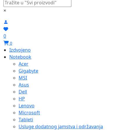
×
0
0
Izdvojeno
Notebook
Acer
Gigabyte
MSI
Asus
Dell
HP
Lenovo
Microsoft
Tableti
Usluge dodatnog jamstva i održavanja