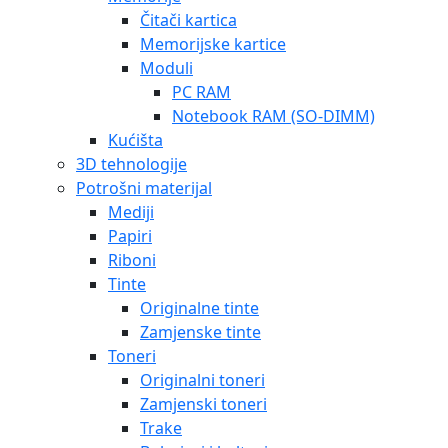
Čitači kartica
Memorijske kartice
Moduli
PC RAM
Notebook RAM (SO-DIMM)
Kućišta
3D tehnologije
Potrošni materijal
Mediji
Papiri
Riboni
Tinte
Originalne tinte
Zamjenske tinte
Toneri
Originalni toneri
Zamjenski toneri
Trake