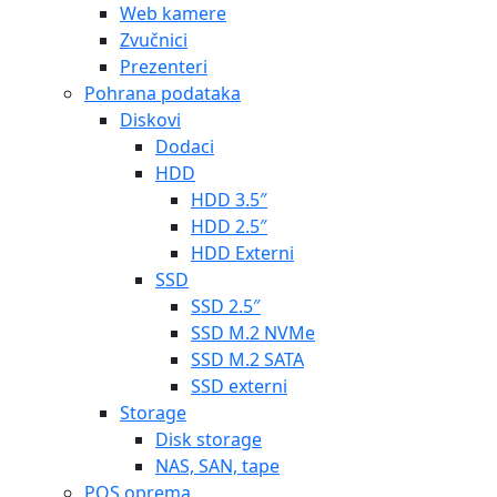
Web kamere
Zvučnici
Prezenteri
Pohrana podataka
Diskovi
Dodaci
HDD
HDD 3.5″
HDD 2.5″
HDD Externi
SSD
SSD 2.5″
SSD M.2 NVMe
SSD M.2 SATA
SSD externi
Storage
Disk storage
NAS, SAN, tape
POS oprema