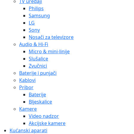
TV uređaji
Philips
Samsung
LG
Sony
Nosači za televizore
Audio & Hi-Fi
Micro & mini-linije
Slušalice
Zvučnici
Baterije i punjači
Kablovi
Pribor
Baterije
Bljeskalice
Kamere
Video nadzor
Akcijske kamere
Kućanski aparati