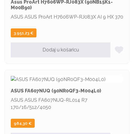
Asus ProArt H7606WP-RJ083X (90NB15K1-
M00B90)
ASUS ASUS ProArt H7606WP-RJ083X AI 9 HX 370
3.951,23
€
Dodaj u košaricu
ASUS FA607NUQ (90NR0QF3-M004L0)
ASUS ASUS FA607NUQ-RL014 R7
170/16/512/4050
984,30
€