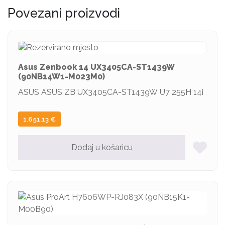
Povezani proizvodi
Asus Zenbook 14 UX3405CA-ST1439W
(90NB14W1-M023M0)
ASUS ASUS ZB UX3405CA-ST1439W U7 255H 14i
1.651,13
€
Dodaj u košaricu