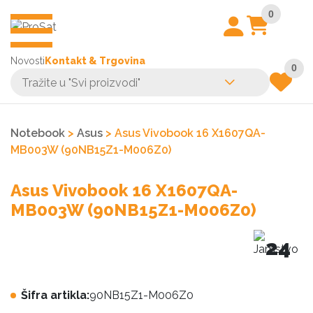
0
Novosti
Kontakt & Trgovina
0
Notebook
>
Asus
> Asus Vivobook 16 X1607QA-
MB003W (90NB15Z1-M006Z0)
Asus Vivobook 16 X1607QA-
MB003W (90NB15Z1-M006Z0)
24
Šifra artikla:
90NB15Z1-M006Z0